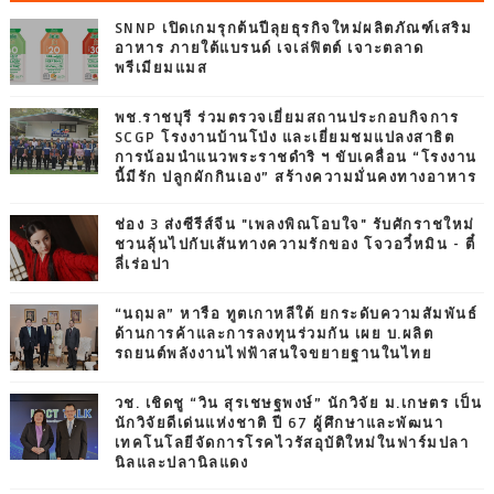
SNNP เปิดเกมรุกต้นปีลุยธุรกิจใหม่ผลิตภัณฑ์เสริม
อาหาร ภายใต้แบรนด์ เจเล่ฟิตต์ เจาะตลาด
พรีเมียมแมส
พช.ราชบุรี ร่วมตรวจเยี่ยมสถานประกอบกิจการ
SCGP โรงงานบ้านโป่ง และเยี่ยมชมแปลงสาธิต
การน้อมนำแนวพระราชดำริ ฯ ขับเคลื่อน “โรงงาน
นี้มีรัก ปลูกผักกินเอง” สร้างความมั่นคงทางอาหาร
ช่อง 3 ส่งซีรีส์จีน "เพลงพิณโอบใจ" รับศักราชใหม่
ชวนลุ้นไปกับเส้นทางความรักของ โจวอวี๋หมิน - ตี๋
ลี่เร่อปา
“นฤมล” หารือ ทูตเกาหลีใต้ ยกระดับความสัมพันธ์
ด้านการค้าและการลงทุนร่วมกัน เผย บ.ผลิต
รถยนต์พลังงานไฟฟ้าสนใจขยายฐานในไทย
วช. เชิดชู “วิน สุรเชษฐพงษ์” นักวิจัย ม.เกษตร เป็น
นักวิจัยดีเด่นแห่งชาติ ปี 67 ผู้ศึกษาและพัฒนา
เทคโนโลยีจัดการโรคไวรัสอุบัติใหม่ในฟาร์มปลา
นิลและปลานิลแดง