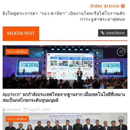
Older Article
ยิ่งใหญ่ตระการตา "รมว.ซาบีดา" เปิดงานไหลเรือไฟโบราณสัก
การะบูชาพระธาตุพนม
View More
RELATED POST
ประชาสัมพันธ์
AppTech”​ ยกกำลังประเทศไทยจากฐานราก เมื่อเทคโนโลยีที่เหมาะ
สมเป็นกลไกยกระดับทุนมนุษย์
worawut
Aug 07, 2026
ประชาสัมพันธ์