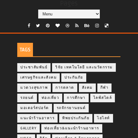
Pages
TAGS
ประชาสัมพันธ์
วิจัย เทคโนโลยี และนวัตกรรม
เศรษฐกิจและสังคม
ประกันภัย
แวดวงสุขภาพ
การตลาด
สังคม
กีฬา
รถยนต์
ท่องเที่ยว
การศึกษา
ไลฟ์สไตล์
มอเตอร์สปอร์ต
รถจักรยานยนต์
แนะนำร้านอาหาร
ทิพยประกันภัย
ไฮไลท์
GALLERY
ท่องเที่ยว&แนะนำร้านอาหาร