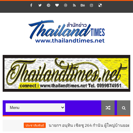
นายกฯ อนุทิน เชิดชู 264 กำนัน ผู้ใหญ่บ้านยอดเยี่ยม มอ
ประชาสัมพันธ์