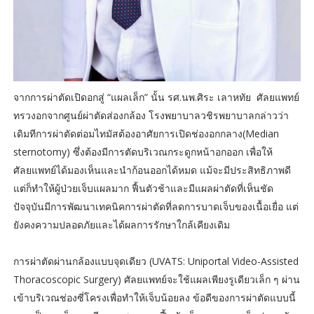
จากการผ่าตัดเปิดอกสู่ “แผลเล็ก” นั้น รศ.นพ.ศิระ เลาหทัย ศัลยแพทย์
ทรวงอกจากศูนย์ผ่าตัดส่องกล้อง โรงพยาบาลวชิรพยาบาลกล่าวว่า
เดิมทีการผ่าตัดต่อมไทมัสต้องอาศัยการเปิดช่องอกกลาง(Median
sternotomy) ซึ่งต้องมีการตัดบริเวณกระดูกหน้าอกออก เพื่อให้
ศัลยแพทย์ได้มองเห็นและนำก้อนออกได้หมด แม้จะมีประสิทธิภาพดี
แต่ก็ทำให้ผู้ป่วยเจ็บแผลมาก ฟื้นตัวช้าและมีแผลผ่าตัดที่เห็นชัด
ปัจจุบันมีการพัฒนาเทคนิคการผ่าตัดที่ลดการบาดเจ็บของเนื้อเยื่อ แต่
ยังคงความปลอดภัยและได้ผลการรักษาใกล้เคียงเดิม
การผ่าตัดผ่านกล้องแบบจุดเดียว (UVATS: Uniportal Video-Assisted
Thoracoscopic Surgery) ศัลยแพทย์จะใช้แผลเพียงรูเดียวเล็ก ๆ ผ่าน
เข้าบริเวณช่องซี่โครงเพื่อทำให้เจ็บน้อยลง ข้อดีของการผ่าตัดแบบนี้