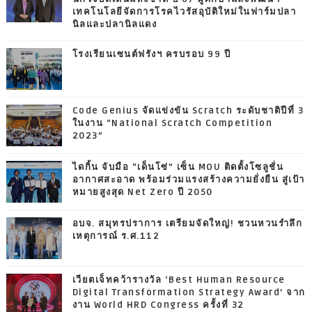
เทคโนโลยีจัดการโรคไวรัสอุบัติใหม่ในฟาร์มปลา
นิลและปลานิลแดง
โรงเรียนเซนต์ฟรังฯ ครบรอบ 99 ปี
Code Genius จัดแข่งขัน Scratch ระดับชาติปีที่ 3
ในงาน “National Scratch Competition
2023”
ไดกิ้น จับมือ “เด็นโซ่” เซ็น MOU ติดตั้งโซลูชั่น
อากาศสะอาด พร้อมร่วมแรงสร้างความยั่งยืน สู่เป้า
หมายสูงสุด Net Zero ปี 2050
อบจ. สมุทรปราการ เตรียมจัดใหญ่! ชวนหวนรำลึก
เหตุการณ์ ร.ศ.112
เวียตเจ็ทคว้ารางวัล ‘Best Human Resource
Digital Transformation Strategy Award’ จาก
งาน World HRD Congress ครั้งที่ 32