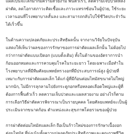
แผลเป็นจะเล็กมากมีความสวยงาม ฟื้นตัวเร็ว, ลดความเจ็บปวดหลัง
ผ่าตัด, ลดโอกาสภาวะติดเชื้อและภาวะแทรกซ้อนในผู้ป่วย, ใช้ระยะ
เวลานอนที่โรงพยาบาลสั้นลง และสามารถกลับไปใช้ชีวิตประจำวัน
ได้เร็วขึ้น
ในด้านความปลอดภัยและประสิทธิผลนั้น จากงานวิจัยในปัจจุบัน
แสดงให้เห็นว่าผลของการรักษาของการผ่าตัดแผลเล็กนั้น ไม่ด้อยไป
กว่าการผ่าตัดแบบเปิดอก (แบบดั้งเดิม) ทั้งในด้านของอัตราการนำ
ก้อนออกหมดและการควบคุมโรคในระยะยาว โดยเฉพาะเมื่อทำใน
โรงพยาบาลที่มีทีมศัลยแพทย์ทรวงอกที่มีประสบการณ์สูง ผู้ป่วยที่
เหมาะกับการผ่าตัดแผลเล็ก ได้แก่ ผู้ที่มีก้อนต่อมไทมัสขนาดไม่ใหญ่
มากนัก, ไม่มีการลุกลามไปยังกระดูกอกหรือหลอดเลือดใหญ่และผู้ที่
ต้องการฟื้นตัวเร็ว ลดความเจ็บปวดและแผลสวยงาม อย่างไรก็ตาม
การเลือกวิธีผ่าตัดควรพิจารณาเป็นรายบุคคล โดยศัลยแพทย์จะเป็นผู้
ประเมินจากขนาดก้อน ตำแหน่งและสุขภาพโดยรวมของผู้ป่วย
การผ่าตัดต่อมไทมัสแผลเล็ก ถือเป็นก้าวใหม่ของการรักษาเนื้องอก
ต่อมไทมัส ที่มุ่งเน้นทั้งความปลอดภัยประสิทธิภาพและคุณภาพชีวิต