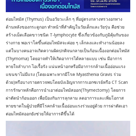
ต่อมไทมัส (Thymus) เป็นอวัยวะเล็ก ๆ ที่อยู่ตรงกลางทรวงอกทาง
ด้านหลังของกระดูกอก ทำหน้าที่สำคัญในวัยเด็กและวัยรุ่น คือช่วย
สร้างเม็ดเลือดขาวชนิด T-lymphocyte ซึ่งเกี่ยวข้องกับภูมิคุ้มกันของ
ร่างกาย พอเราโตขึ้นต่อมไทมัสจะค่อย ๆ เล็กลงและทำงานน้อยลง
แต่ในบางคนอาจเกิดความผิดปกติจนกลายเป็นก้อนเนื้องอกต่อมไทมัส
(Thymoma) โดยอาจทำให้เกิดอาการได้หลายแบบ เช่น มีอาการ
หายใจลำบาก ไอเรื้อรัง แน่นหน้าอกหรือมีอาการกล้ามเนื้ออ่อนแรง
แขนขาไม่มีแรง (โดยเฉพาะหากมีโรค Myasthenia Gravis ร่วม
ด้วย)หรือบางรายตรวจพบโดยบังเอิญจากการเอกซเรย์หรือ CT Scan
การรักษาหลักคือการนำเอาต่อมไทมัสออก(Thymectomy) โดยการ
ผ่าตัดนำก้อนออก เพื่อป้องกันการลุกลาม ลดอาการและเพิ่มโอกาส
หายขาดในผู้ป่วยที่มีโรคกล้ามเนื้ออ่อนแรงร่วมอยู่ด้วย การผ่าตัดเอา
ต่อมไทมัสออกยังช่วยให้อาการดีขึ้นได้