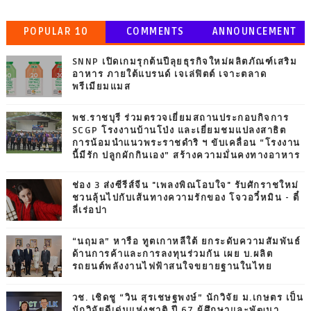
POPULAR 10
COMMENTS
ANNOUNCEMENT
SNNP เปิดเกมรุกต้นปีลุยธุรกิจใหม่ผลิตภัณฑ์เสริม
อาหาร ภายใต้แบรนด์ เจเล่ฟิตต์ เจาะตลาด
พรีเมียมแมส
พช.ราชบุรี ร่วมตรวจเยี่ยมสถานประกอบกิจการ
SCGP โรงงานบ้านโป่ง และเยี่ยมชมแปลงสาธิต
การน้อมนำแนวพระราชดำริ ฯ ขับเคลื่อน “โรงงาน
นี้มีรัก ปลูกผักกินเอง” สร้างความมั่นคงทางอาหาร
ช่อง 3 ส่งซีรีส์จีน "เพลงพิณโอบใจ" รับศักราชใหม่
ชวนลุ้นไปกับเส้นทางความรักของ โจวอวี๋หมิน - ตี๋
ลี่เร่อปา
“นฤมล” หารือ ทูตเกาหลีใต้ ยกระดับความสัมพันธ์
ด้านการค้าและการลงทุนร่วมกัน เผย บ.ผลิต
รถยนต์พลังงานไฟฟ้าสนใจขยายฐานในไทย
วช. เชิดชู “วิน สุรเชษฐพงษ์” นักวิจัย ม.เกษตร เป็น
นักวิจัยดีเด่นแห่งชาติ ปี 67 ผู้ศึกษาและพัฒนา