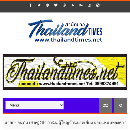
ทิน เชิดชู 264 กำนัน ผู้ใหญ่บ้านยอดเยี่ยม มอบแหนบทองคำ “รางวัลเกียรติ