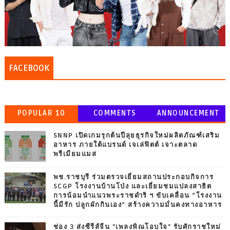
FACEBOOK
POPULAR 10
COMMENTS
ANNOUNCEMENT
SNNP เปิดเกมรุกต้นปีลุยธุรกิจใหม่ผลิตภัณฑ์เสริม
อาหาร ภายใต้แบรนด์ เจเล่ฟิตต์ เจาะตลาด
พรีเมียมแมส
พช.ราชบุรี ร่วมตรวจเยี่ยมสถานประกอบกิจการ
SCGP โรงงานบ้านโป่ง และเยี่ยมชมแปลงสาธิต
การน้อมนำแนวพระราชดำริ ฯ ขับเคลื่อน “โรงงาน
นี้มีรัก ปลูกผักกินเอง” สร้างความมั่นคงทางอาหาร
ช่อง 3 ส่งซีรีส์จีน "เพลงพิณโอบใจ" รับศักราชใหม่