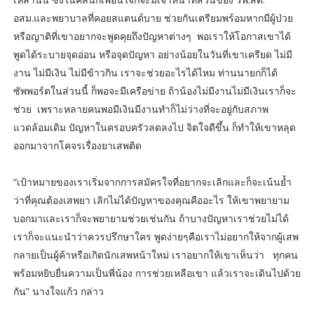
อสม.และพยาบาลที่คอยสแตนด์บาย ช่วยกันเตรียมพร้อมหากมีผู้ป่วย
หรือญาติที่เขาอยากจะพูดคุยถึงปัญหาต่างๆ พอเราให้โอกาสเขาได้
พูดได้ระบายจุดอ่อน หรือจุดปัญหา อย่างน้อยในวันที่เขาเครียด ไม่มี
งาน ไม่มีเงิน ไม่มีข้าวกิน เราจะช่วยอะไรได้ไหม ท่านนายกก็ได้
ซัพพอร์ตในส่วนนี้ ก็พอจะมีเครือข่าย ถ้าน้องไม่มีงานไม่มีเงินเราก็จะ
ช่วย เพราะหลายคนพอมีเงินมีงานทำก็ไม่ว่างที่จะอยู่กับสภาพ
แวดล้อมเดิม ปัญหาในครอบครัวลดลงไป จิตใจดีขึ้น ก็ทำให้เขาหลุด
ออกมาจากโคจรเรื่องยาเสพติด
“เป้าหมายของเราเริ่มจากการสมัครใจที่อยากจะเลิกและก็จะเน้นย้ำ
ว่าที่คุณต้องเสพยา เลิกไม่ได้ปัญหาของคุณคืออะไร ให้เขาพยายาม
บอกมาและเราก็จะพยายามช่วยเช่นกัน ถ้าบางปัญหาเราช่วยไม่ได้
เราก็จะแนะนำว่าควรปรึกษาใคร พูดง่ายๆคือเราไม่อยากให้จากผู้เสพ
กลายเป็นผู้ค้าหรือเกิดนักเสพหน้าใหม่ เราอยากให้เขาเห็นว่า ทุกคน
พร้อมหยิบยื่นความเป็นพี่น้อง การช่วยเหลือเขา แล้วเราจะเดินไปด้วย
กัน” นางใจแก้ว กล่าว