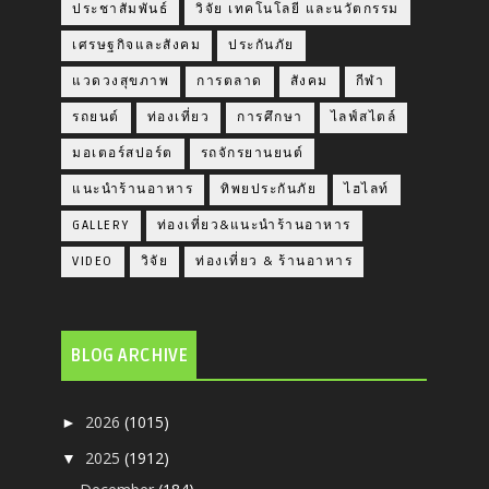
ประชาสัมพันธ์
วิจัย เทคโนโลยี และนวัตกรรม
เศรษฐกิจและสังคม
ประกันภัย
แวดวงสุขภาพ
การตลาด
สังคม
กีฬา
รถยนต์
ท่องเที่ยว
การศึกษา
ไลฟ์สไตล์
มอเตอร์สปอร์ต
รถจักรยานยนต์
แนะนำร้านอาหาร
ทิพยประกันภัย
ไฮไลท์
GALLERY
ท่องเที่ยว&แนะนำร้านอาหาร
VIDEO
วิจัย
ท่องเที่ยว & ร้านอาหาร
BLOG ARCHIVE
2026
(1015)
►
2025
(1912)
▼