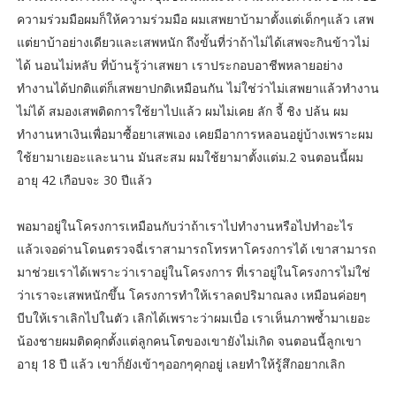
ความร่วมมือผมก็ให้ความร่วมมือ ผมเสพยาบ้ามาตั้งแต่เด็กๆแล้ว เสพ
แต่ยาบ้าอย่างเดียวและเสพหนัก ถึงขั้นที่ว่าถ้าไม่ได้เสพจะกินข้าวไม่
ได้ นอนไม่หลับ ที่บ้านรู้ว่าเสพยา เราประกอบอาชีพหลายอย่าง
ทำงานได้ปกติแต่ก็เสพยาปกติเหมือนกัน ไม่ใช่ว่าไม่เสพยาแล้วทำงาน
ไม่ได้ สมองเสพติดการใช้ยาไปแล้ว ผมไม่เคย ลัก จี้ ชิง ปล้น ผม
ทำงานหาเงินเพื่อมาซื้อยาเสพเอง เคยมีอาการหลอนอยู่บ้างเพราะผม
ใช้ยามาเยอะและนาน มันสะสม ผมใช้ยามาตั้งแต่ม.2 จนตอนนี้ผม
อายุ 42 เกือบจะ 30 ปีแล้ว
พอมาอยู่ในโครงการเหมือนกับว่าถ้าเราไปทำงานหรือไปทำอะไร
แล้วเจอด่านโดนตรวจฉี่เราสามารถโทรหาโครงการได้ เขาสามารถ
มาช่วยเราได้เพราะว่าเราอยู่ในโครงการ ที่เราอยู่ในโครงการไม่ใช่
ว่าเราจะเสพหนักขึ้น โครงการทำให้เราลดปริมาณลง เหมือนค่อยๆ
บีบให้เราเลิกไปในตัว เลิกได้เพราะว่าผมเบื่อ เราเห็นภาพซ้ำมาเยอะ
น้องชายผมติดคุกตั้งแต่ลูกคนโตของเขายังไม่เกิด จนตอนนี้ลูกเขา
อายุ 18 ปี แล้ว เขาก็ยังเข้าๆออกๆคุกอยู่ เลยทำให้รู้สึกอยากเลิก