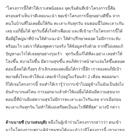
“โครงการนี้ก็ทำให้เราเสพน้อยลง จุดเริ่มต้นที่เข้าโครงการนี้คือ
ครอบครัวเห็นว่าดีเลยแนะนำ พอเข้าโครงการนี้ทุกอย่างดีขึ้น จาก
คนในบ้านที่ไม่เคยยิ้มให้กัน ทะเลาะกันทุกวัน จนตอนนี้ไม่ทะเลาะกัน
เลย แม่ก็ยิ้มได้ ทุกวันนี้ตั้งใจทำเพื่อแม่ และที่เข้ามาในโครงการนี้ได้
คือมีผู้ใหญ่มาที่บ้านให้คำแนะนำ ให้คำปรึกษาตลอด ไม่มีการจะจับ
หรืออะไร แต่เราก็ต้องพูดความจริง ให้ข้อมูลจริงด้วย จากที่ไม่เคยแก้
ปัญหาอะไรได้เลยทุกอย่างรุมเร้า ทุกวันนี้แก้ได้ทีละอย่าง เลยทำให้
โล่งขึ้น สบายใจขึ้น มีความสุขขึ้น คนก็ทักว่าหน้าตาแจ่มใสขึ้นตลอด
ตอนนี้ลดได้เรื่อยๆ ถ้าเลิกเลยแม่คงยิ้มได้กว่านี้อีก เราสองคนก็มีเป้า
หมายตั้งใจจะทำให้แม่ เคยเข้าไปอยู่ในเรือนจำ 2 เดือน พอออกมา
ก็ได้เจอโครงการนี้ จนทำให้เรารู้ว่าการเข้าไปอยู่ข้างในมันเป็นยังไง
มันลำบากแค่ไหน การออกมาแล้วทำให้แม่ยิ้มได้มันมีความสุขมาก
ตอนนี้ที่บ้านมีแต่ความสุขไม่มีการทะเลาะอะไรกันเลย จากเมื่อก่อน
ทะเลาะกันทุกวัน ไม่ทำให้แม่เครียดเป็นอะไรที่ดีที่สุด” นางบี กล่าว
ด้านนายซี (นามสมมุติ)
หนึ่งในผู้เข้าร่วมโครงการกล่าวว่า ตนเข้า
มาในโครงการเพราะผู้นำชุมชนได้แนะนำว่ามีโครงการนี้ เขามาขอ