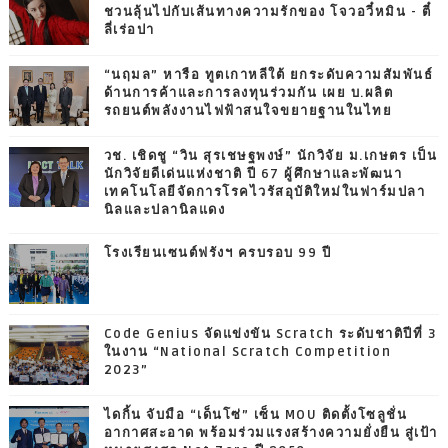
ชวนลุ้นไปกับเส้นทางความรักของ โจวอวี๋หมิน - ตี๋
ลี่เร่อปา
“นฤมล” หารือ ทูตเกาหลีใต้ ยกระดับความสัมพันธ์
ด้านการค้าและการลงทุนร่วมกัน เผย บ.ผลิต
รถยนต์พลังงานไฟฟ้าสนใจขยายฐานในไทย
วช. เชิดชู “วิน สุรเชษฐพงษ์” นักวิจัย ม.เกษตร เป็น
นักวิจัยดีเด่นแห่งชาติ ปี 67 ผู้ศึกษาและพัฒนา
เทคโนโลยีจัดการโรคไวรัสอุบัติใหม่ในฟาร์มปลา
นิลและปลานิลแดง
โรงเรียนเซนต์ฟรังฯ ครบรอบ 99 ปี
Code Genius จัดแข่งขัน Scratch ระดับชาติปีที่ 3
ในงาน “National Scratch Competition
2023”
ไดกิ้น จับมือ “เด็นโซ่” เซ็น MOU ติดตั้งโซลูชั่น
อากาศสะอาด พร้อมร่วมแรงสร้างความยั่งยืน สู่เป้า