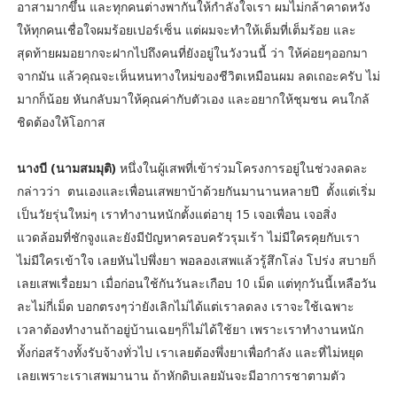
อาสามากขึ้น และทุกคนต่างพากันให้กำลังใจเรา ผมไม่กล้าคาดหวัง
ให้ทุกคนเชื่อใจผมร้อยเปอร์เซ็น แต่ผมจะทำให้เต็มที่เต็มร้อย และ
สุดท้ายผมอยากจะฝากไปถึงคนที่ยังอยู่ในวังวนนี้ ว่า ให้ค่อยๆออกมา
จากมัน แล้วคุณจะเห็นหนทางใหม่ของชีวิตเหมือนผม ลดเถอะครับ ไม่
มากก็น้อย หันกลับมาให้คุณค่ากับตัวเอง และอยากให้ชุมชน คนใกล้
ชิดต้องให้โอกาส
นางบี (นามสมมุติ)
หนึ่งในผู้เสพที่เข้าร่วมโครงการอยู่ในช่วงลดละ
กล่าวว่า ตนเองและเพื่อนเสพยาบ้าด้วยกันมานานหลายปี ตั้งแต่เริ่ม
เป็นวัยรุ่นใหม่ๆ เราทำงานหนักตั้งแต่อายุ 15 เจอเพื่อน เจอสิ่ง
แวดล้อมที่ชักจูงและยังมีปัญหาครอบครัวรุมเร้า ไม่มีใครคุยกับเรา
ไม่มีใครเข้าใจ เลยหันไปพึ่งยา พอลองเสพแล้วรู้สึกโล่ง โปร่ง สบายก็
เลยเสพเรื่อยมา เมื่อก่อนใช้กันวันละเกือบ 10 เม็ด แต่ทุกวันนี้เหลือวัน
ละไม่กี่เม็ด บอกตรงๆว่ายังเลิกไม่ได้แต่เราลดลง เราจะใช้เฉพาะ
เวลาต้องทำงานถ้าอยู่บ้านเฉยๆก็ไม่ได้ใช้ยา เพราะเราทำงานหนัก
ทั้งก่อสร้างทั้งรับจ้างทั่วไป เราเลยต้องพึ่งยาเพื่อกำลัง และที่ไม่หยุด
เลยเพราะเราเสพมานาน ถ้าหักดิบเลยมันจะมีอาการชาตามตัว