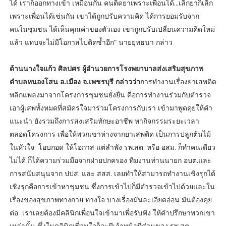
ได้ เราก็ออกทางเข้า เหมือนกัน คนติดยาเพราะเพื่อนได้...เลิกยาก็เลิก
เพราะเพื่อนได้เช่นกัน เขาได้ถูกปรับความคิด ได้การยอมรับจาก
คนในชุมชน ได้เห็นคุณค่าของตัวเอง เขาถูกปรับเปลี่ยนความคิดใหม่
แล้ว แทบจะไม่มีโอกาสไปติดซ้ำอีก” นายยุทธนา กล่าว
ด้านนางใจแก้ว ศิลปศร ผู้อำนวยการโรงพยาบาลส่งเสริมสุขภาพ
ตำบลหนองโสน อ.เมือง จ.เพชรบุรี กล่าวว่า
การทำงานเรื่องยาเสพติด
พลิกแพลงมาจากโครงการชุมชนยั่งยืน คือการทำงานร่วมกับตำรวจ
เอาผู้เสพทั้งหมดที่สมัครใจมาร่วมโครงการกับเรา เข้ามาพูดคุยให้คำ
แนะนำ ยังรวมถึงการส่งเสริมทักษะอาชีพ หากิจกรรมระยะเวลา
ตลอดโครงการ เพื่อให้พวกเขาห่างจากยาเสพติด เป็นการปลูกต้นไม้
ในหัวใจ โอบกอด ให้โอกาส แต่ลำพัง รพ.สต. หรือ อสม. ก็ทำคนเดียว
ไม่ได้ ก็ได้ความร่วมมือจากฝ่ายปกครอง ทีมงานท่านนายก อบต.และ
การสนับสนุนจาก ปปส. และ สสส. เลยทำให้สามารถทำงานเชิงรุกได้
เชิงรุกคือการเข้าหาชุมชน ซึ่งการเข้าไปก็มีตำรวจเข้าไปด้วยและใน
เรื่องของสุขภาพทางกาย ทางใจ บางเรื่องมันละเอียดอ่อน มันต้องคุย
ต่อ เราเลยต้องมีคลินิกเพื่อนใจเข้ามาเพื่อรับฟัง ให้คำปรึกษาพวกเขา
เหล่านั้น ซึ่งในคลินิกเพื่อนใจก็จะมีเจ้าหน้าที่ส่วนของ รพ.สต.