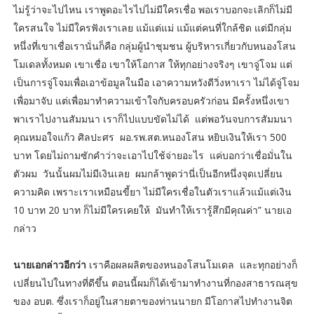
ไม่รู้ว่าจะไปไหน เราพูดอะไรไปไม่มีใครเชื่อ พอเราบอกจะเลิกก็ไม่มี
ใครสนใจ ไม่มีใครฟังเราเลย แม้แต่แม่ แม้แต่คนที่ใกล้ชิด แต่มีกลุ่ม
หนึ่งที่เขาเชื่อเรานั่นก็คือ กลุ่มผู้นำชุมชน ผู้บริหารเกี่ยวกับหนองโสน
โมเดลทั้งหมด เขาเชื่อ เขาให้โอกาส ให้ทุกอย่างจริงๆ เขาจู่โจม แต่
เป็นการจู่โจมเพื่อเอาข้อมูลในมือ เอาความหวังดีวิ่งหาเรา ไม่ได้จู่โจม
เพื่อมาจับ แต่เพื่อมาทำความเข้าใจกับครอบครัวก่อน มีครั้งหนึ่งเขา
พาเราไปงานสัมมนา เราก็ไปแบบขัดไม่ได้ แต่พอวันจบการสัมมนา
คุณหมอใจแก้ว ศิลปะศร ผอ.รพ.สต.หนองโสน หยิบเงินให้เรา 500
บาท โดยไม่ถามซักคำว่าจะเอาไปใช้จ่ายอะไร แค่บอกว่าเชื่อมั่นใน
ตัวผม วันนั้นผมไม่มีเงินเลย ผมกล้าพูดว่านี่เป็นอีกหนึ่งจุดเปลี่ยน
ความคิด เพราะเราเหมือนขี้ยา ไม่มีใครเชื่อในตัวเราแล้วแม้แต่เงิน
10 บาท 20 บาท ก็ไม่มีใครเคยให้ มันทำให้เรารู้สึกมีคุณค่า” นายเอ
กล่าว
นายเอกล่าวอีกว่า
เราคือผลผลิตของหนองโสนโมเดล และทุกอย่างก็
เปลี่ยนไปในทางที่ดีขึ้น ตอนนี้ผมก็ได้เข้ามาทำงานที่กองสาธารณสุข
ของ อบต. ซึ่งเราก็อยู่ในสายตาของท่านนายก มีโอกาสไปทำงานจิต