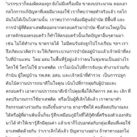
“แรกๆเราก็ลองผิดลองถูก ยังไม่มีเครื่องมือ ขาดงบประมาณ ลองเอา
กลไกการแก้ปัญหาที่เคยมีมาลองใช้ เราก็พบว่าพอทำจริงแล้ว กลไก
มันไม่ได้เป็นไปตามนั้น เราพบว่าการต้องมีศูนย์บำบัด มีพื้นที่ และ
การนำผู้ที่ติดยาเสพติดออกจากครอบครัวมาบำบัด ซึ่งส่วนใหญ่เป็น
เสาหลักของครอบครัว ก็ทำให้ครอบครัวนั้นเกิดปัญหาอื่นๆตามมา
เช่น ไม่ได้ทำงาน ขาดรายได้ ไม่มีคนรับส่งลูกไปโรงเรียน ฯลฯ เรา
จึงเกิดแนวคิดว่า จะให้เกิดกระบวนการบำบัดอยู่บ้านแล้วเจ้าหน้าที่ลง
ไปที่บ้านแทน โดย อสม.ในพื้นที่รู้อยู่แล้วว่าคนในชุมชนเป็นอย่างไร
ใครใช้ ใครไม่ใช้ ยาเสพติด เราไม่เน้นไปที่การจับกุม ทำงานร่วมกับ
กำนัน ผู้ใหญ่บ้าน รพ.สต. อสม. และเจ้าหน้าที่ตำรวจ เป็นการปลูก
ต้นไม้ความปรารถนาดีในใจคุณ เน้นไปที่การคุยกับผู้ป่วยและ
ครอบครัว เอาความปรารถนาดีเข้าไปคุยเพื่อให้เกิดการ ลด ละ เลิก ที่
ลดปริมาณการใช้ยาเสพติด หรือเป็นผู้ที่เลิกได้แล้ว เราพามาทำ
กิจกรรมต่างร่วมกัน จนถึงขั้นหางาน หาอาชีพให้ คนที่ลดปริมาณลง
ได้หรือผู้ที่ผ่านพ้นนั้นก็จะรู้สึกเหมือนภูมิใจที่ได้กู้ศักดิ์ศรีของตัวเองกลับ
มาได้ ทำให้เขารู้สึกมีคุณค่า แล้วเขาก็ไปบอกต่อกับกลุ่มเพื่อนที่เคยใช้
ยาเสพติดด้วยกัน ว่าเราเลิกได้แล้ว ปัญหาบางอย่าง ถ้าหาทางออกไม่