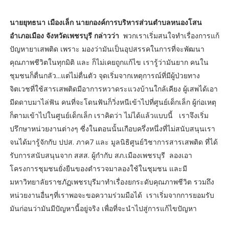
นายยุทธนา เมืองเล็ก นายกองค์การบริหารส่วนตำบลหนองโสน
อำเภอเมือง จังหวัดเพชรบุรี กล่าวว่า
พวกเราเริ่มสนใจทำเรื่องการแก้
ปัญหายาเสพติด เพราะ มองว่ามันเป็นอุปสรรคในการที่จะพัฒนา
คุณภาพชีวิตในทุกมิติ และ ก็ไม่เคยถูกแก้ไข เรารู้ว่ามันยาก คนใน
ชุมชนก็ตื่นกลัว...แต่ไม่ตื่นตัว จุดเริ่มจากเหตุการณ์ที่มีผู้ป่วยทาง
จิตเวชที่ใช้สารเสพติดมีอาการหวาดระแวงบ้านใกล้เคียง ผู้เสพได้เอา
มีดดาบมาไล่ฟัน คนที่จะโดนฟันก็วิ่งหนีเข้าไปที่ศูนย์เด็กเล็ก ผู้ก่อเหตุ
ก็ตามเข้าไปในศูนย์เด็กเล็ก เราคิดว่า ไม่ได้แล้วแบบนี้ เราจึงเริ่ม
ปรึกษาหน่วยงานต่างๆ ซี่งในตอนนั้นเกือบครึ่งหนึ่งที่ไม่สนับสนุนเรา
จนได้มารู้จักกับ ปปส. ภาค7 และ มูลนิธิศูนย์วิชาการสารเสพติด ที่ได้
รับการสนับสนุนจาก สสส. ผู้กำกับ สภ.เมืองเพชรบุรี ลองเอา
โครงการชุมชนยั่งยืนของตำรวจมาลองใช้ในชุมชน และมี
มหาวิทยาลัยราชภัฏเพชรบุรีมาทำเรื่องยกระดับคุณภาพชีวิต รวมถึง
หน่วยงานอื่นๆที่เราพอจะขอความร่วมมือได้ เราเริ่มจากการยอมรับ
มันก่อนว่ามันมีปัญหานี้อยู่จริง เพื่อที่จะนำไปสู่การแก้ไขปัญหา