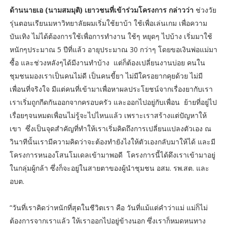
ด้านนายเอ (นามสมมุติ) เยาวชนที่เข้าร่วมโครงการ กล่าวว่า
ช่วงวัย
รุ่นตอนเรียนมหาวิทยาลัยผมเริ่มใช้ยาบ้า ใช้เพื่อเล่นเกม เพื่อความ
บันเทิง ไม่ได้ต้องการใช้เพื่อการทำงาน ใช้ๆ หยุดๆ ไปบ้าง เริ่มมาใช้
หนักๆประมาณ 5 ปีที่แล้ว อายุประมาณ 30 กว่าๆ โดยขอเงินพ่อแม่มา
ซื้อ และช่วงหลังๆได้มีงานทำบ้าง แต่ก็ต้องเปลี่ยนงานบ่อย คนใน
ชุมชนมองเราเป็นคนไม่ดี เป็นคนขี้ยา ไม่มีใครอยากคุยด้วย ไม่มี
เพื่อนที่จริงใจ มีแต่คนที่เข้ามาเพื่อหาผลประโยชน์จากเรื่องยากับเรา
เราเริ่มถูกกีดกันออกจากครอบครัว และออกไปอยู่กับเพื่อน ย้ายที่อยู่ไป
เรื่อยๆจนหมดเพื่อนไม่รู้จะไปไหนแล้ว เพราะเราสร้างแต่ปัญหาให้
เขา ซึ่งเป็นจุดสำคัญที่ทำให้เราเริ่มคิดถึงการเปลี่ยนแปลงตัวเอง ณ
วินาทีนั้นเรามีความคิดว่าจะต้องทำยังไงให้ตัวเองกลับมาให้ได้ และมี
โครงการหนองโสนโมเดลเข้ามาพอดี โครงการนี้ได้ดึงเราเข้ามาอยู่
ในกลุ่มผู้กล้า ซึ่งก็จะอยู่ในสายตาของผู้นำชุมชน อสม. รพ.สต. และ
อบต.
“วันที่เราคิดว่าหนักที่สุดในชีวิตเรา คือ วันที่แม้แต่คำว่าแม่ แม่ก็ไม่
ต้องการจากเราแล้ว ให้เราออกไปอยู่ข้างนอก ซึ่งเราก็หมดหนทาง