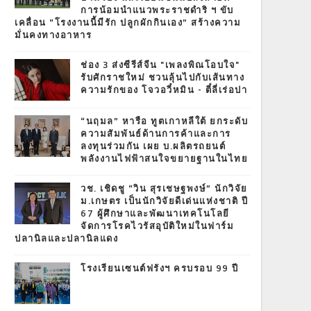
การน้อมนำแนวพระราชดำริ ฯ ขับ
เคลื่อน “โรงงานนี้มีรัก ปลูกผักกินเอง” สร้างความ
มั่นคงทางอาหาร
ช่อง 3 ส่งซีรีส์จีน "เพลงพิณโอบใจ"
รับศักราชใหม่ ชวนลุ้นไปกับเส้นทาง
ความรักของ โจวอวี๋หมิน - ตี๋ลี่เร่อปา
“นฤมล” หารือ ทูตเกาหลีใต้ ยกระดับ
ความสัมพันธ์ด้านการค้าและการ
ลงทุนร่วมกัน เผย บ.ผลิตรถยนต์
พลังงานไฟฟ้าสนใจขยายฐานในไทย
วช. เชิดชู “วิน สุรเชษฐพงษ์” นักวิจัย
ม.เกษตร เป็นนักวิจัยดีเด่นแห่งชาติ ปี
67 ผู้ศึกษาและพัฒนาเทคโนโลยี
จัดการโรคไวรัสอุบัติใหม่ในฟาร์ม
ปลานิลและปลานิลแดง
โรงเรียนเซนต์ฟรังฯ ครบรอบ 99 ปี