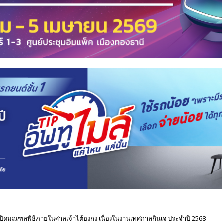
ุกโจว เปิดมณฑลพิธีภายในศาลเจ้าไต้ฮงกง เนื่องในงานเทศกาลกินเจ ประจำปี 2568