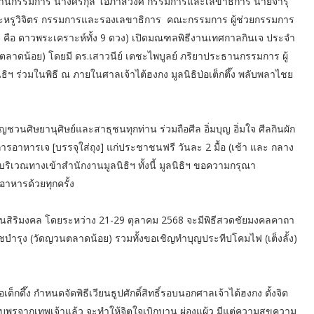
ะธานกรรมการ นางศิริกุล โอภาสวงศ์ กรรมการและเลขาธิการ นายจารุ
ชะหรูวิจิตร กรรมการและรองเลขาธิการ คณะกรรมการ ผู้ช่วยกรรมการ
หนึ่ง คือ ดาวพระเคราะห์ทั้ง 9 ดวง) เปิดมณฑลพิธีงานเทศกาลกินเจ ประจำ
ตลาดน้อย) โดยมี ดร.เสาวนีย์ เตชะไพบูลย์ ภริยาประธานกรรมการ ผู้
ิธิฯ ร่วมในพิธี ณ ภายในศาลเจ้าไต้ฮงกง มูลนิธิป่อเต็กตึ๊ง พลับพลาไชย
ิญชวนศิษยานุศิษย์และสาธุชนทุกท่าน ร่วมถือศีล อิ่มบุญ อิ่มใจ ศีลกินผัก
ิการอาหารเจ [บรรจุใส่ถุง] แก่ประชาชนฟรี วันละ 2 มื้อ (เช้า และ กลาง
ณ บริเวณทางเข้าสำนักงานมูลนิธิฯ ทั้งนี้ มูลนิธิฯ ขอความกรุณา
อาหารด้วยทุกครั้ง
เป็นสิริมงคล โดยระหว่าง 21-29 ตุลาคม 2568 จะมีพิธีสวดชัยมงคลคาถา
บำรุง (วัดญวนตลาดน้อย) รวมทั้งขอเชิญทำบุญประทีปโคมไฟ (เต็งลั้ง)
ต็กตึ๊ง กำหนดจัดพิธีเวียนธูปศักดิ์สิทธิ์รอบนอกศาลเจ้าไต้ฮงกง ตั้งจิต
อรับพรจากเทพเจ้าแล้ว จะทำให้จิตใจเบิกบาน ผ่องแผ้ว มีแต่ความสุขความ