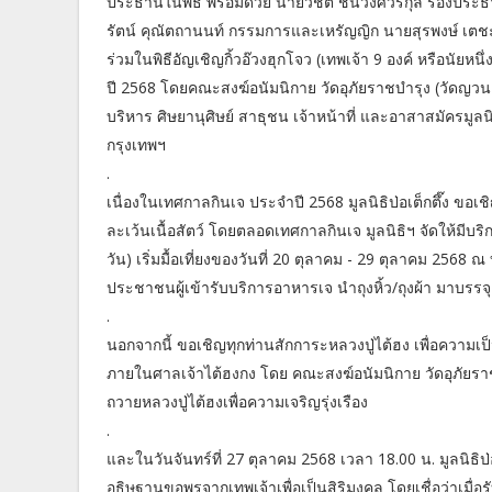
ประธานในพิธี พร้อมด้วย นายวิชิต ชินวงศ์วรกุล รองปร
รัตน์ คุณัตถานนท์ กรรมการและเหรัญญิก นายสุรพงษ์ เต
ร่วมในพิธีอัญเชิญกิ้วอ๊วงฮุกโจว (เทพเจ้า 9 องค์ หรือนัย
ปี 2568 โดยคณะสงฆ์อนัมนิกาย วัดอุภัยราชบำรุง (วัดญวน
บริหาร ศิษยานุศิษย์ สาธุชน เจ้าหน้าที่ และอาสาสมัครมูลน
กรุงเทพฯ
.
เนื่องในเทศกาลกินเจ ประจำปี 2568 มูลนิธิป่อเต็กตึ๊ง ขอเช
ละเว้นเนื้อสัตว์ โดยตลอดเทศกาลกินเจ มูลนิธิฯ จัดให้มีบร
วัน) เริ่มมื้อเที่ยงของวันที่ 20 ตุลาคม - 29 ตุลาคม 2568 
ประชาชนผู้เข้ารับบริการอาหารเจ นำถุงหิ้ว/ถุงผ้า มาบรรจุ
.
นอกจากนี้ ขอเชิญทุกท่านสักการะหลวงปู่ไต้ฮง เพื่อความ
ภายในศาลเจ้าไต้ฮงกง โดย คณะสงฆ์อนัมนิกาย วัดอุภัยราช
ถวายหลวงปู่ไต้ฮงเพื่อความเจริญรุ่งเรือง
.
และในวันจันทร์ที่ 27 ตุลาคม 2568 เวลา 18.00 น. มูลนิธิป่อเ
อธิษฐานขอพรจากเทพเจ้าเพื่อเป็นสิริมงคล โดยเชื่อว่าเมื่