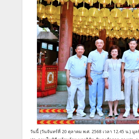
วันนี้ (วันจันทร์ที่ 20 ตุลาคม พ.ศ. 2568 เวลา 12.45 น.) ม