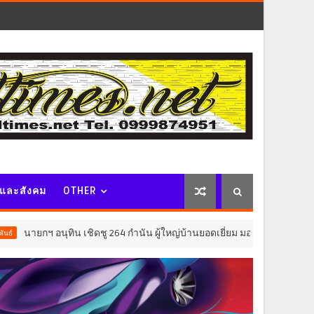
จและสังคม
OTHER
น เชิดชู 264 กำนัน ผู้ใหญ่บ้านยอดเยี่ยม มอบแหนบทองคำ “รางวัลเกียรติยศ