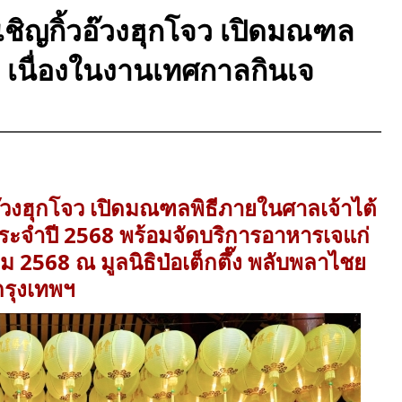
อัญเชิญกิ้วอ๊วงฮุกโจว เปิดมณฑล
 เนื่องในงานเทศกาลกินเจ
กิ้วอ๊วงฮุกโจว เปิดมณฑลพิธีภายในศาลเจ้าไต้
ระจำปี 2568 พร้อมจัดบริการอาหารเจแก่
าคม 2568 ณ มูลนิธิป่อเต็กตึ๊ง พลับพลาไชย
กรุงเทพฯ