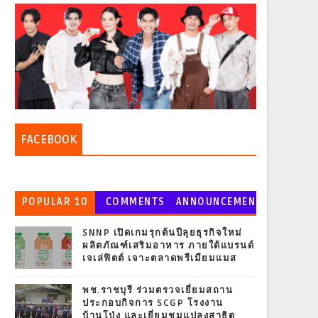
FACEBOOK
POPULAR 10
COMMENTS
ANNOUNCEMEN
T
SNNP เปิดเกมรุกต้นปีลุยธุรกิจใหม่
ผลิตภัณฑ์เสริมอาหาร ภายใต้แบรนด์
เจเล่ฟิตต์ เจาะตลาดพรีเมียมแมส
พช.ราชบุรี ร่วมตรวจเยี่ยมสถาน
ประกอบกิจการ SCGP โรงงาน
บ้านโป่ง และเยี่ยมชมแปลงสาธิต