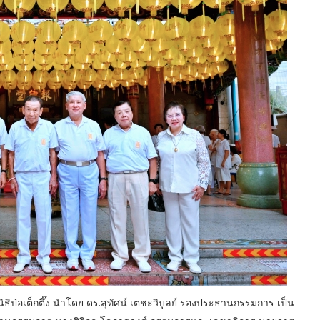
ูลนิธิป่อเต็กตึ๊ง นำโดย ดร.สุทัศน์ เตชะวิบูลย์ รองประธานกรรมการ เป็น