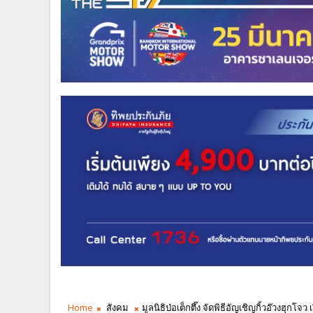
Home
สังคม
มูลนิธิป่อเต็กตึ๊ง จัดพิธีอัญเชิญกิ้วอ๊วงฮ