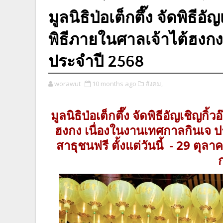
มูลนิธิป่อเต็กตึ๊ง จัดพิธี
พิธีภายในศาลเจ้าไต้ฮงกง
ประจำปี 2568
worawut
10 months ago
สังคม,
มูลนิธิป่อเต็กตึ๊ง จัดพิธีอัญเชิญ
ฮงกง เนื่องในงานเทศกาลกินเจ ป
สาธุชนฟรี ตั้งแต่วันนี้ - 29 ตุล