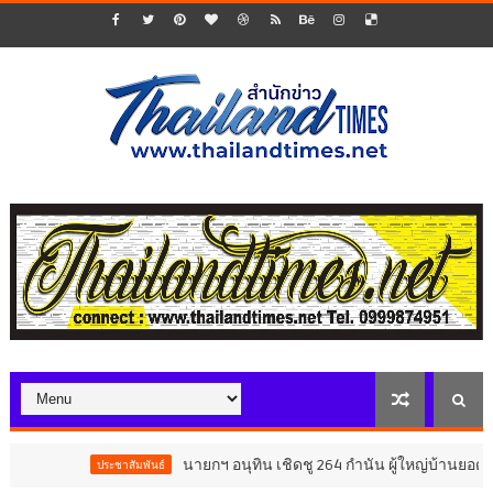
นายกฯ อนุทิน เชิดชู 264 กำนัน ผู้ใหญ่บ้านยอดเยี่ยม
ประชาสัมพันธ์