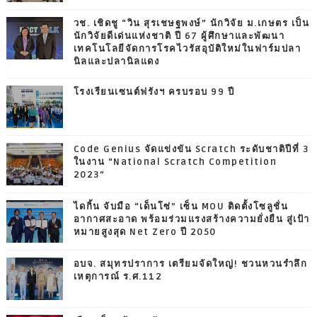
วช. เชิดชู “วิน สุรเชษฐพงษ์” นักวิจัย ม.เกษตร เป็น
นักวิจัยดีเด่นแห่งชาติ ปี 67 ผู้ศึกษาและพัฒนา
เทคโนโลยีจัดการโรคไวรัสอุบัติใหม่ในฟาร์มปลา
นิลและปลานิลแดง
โรงเรียนเซนต์ฟรังฯ ครบรอบ 99 ปี
Code Genius จัดแข่งขัน Scratch ระดับชาติปีที่ 3
ในงาน “National Scratch Competition
2023”
ไดกิ้น จับมือ “เด็นโซ่” เซ็น MOU ติดตั้งโซลูชั่น
อากาศสะอาด พร้อมร่วมแรงสร้างความยั่งยืน สู่เป้า
หมายสูงสุด Net Zero ปี 2050
อบจ. สมุทรปราการ เตรียมจัดใหญ่! ชวนหวนรำลึก
เหตุการณ์ ร.ศ.112