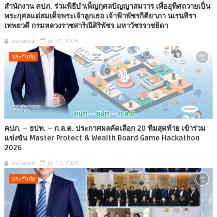
สำนักงาน คปภ. ร่วมพิธีบำเพ็ญกุศลปัญญาสมวาร เพื่ออุทิศถวายเป็น
พระกุศลแด่สมเด็จพระเจ้าลูกเธอ เจ้าฟ้าพัชรกิติยาภา นเรนทิรา
เทพยวดี กรมหลวงราชสาริณีสิริพัชร มหาวัชรราชธิดา
worawut
Jul 31, 2026
ประกันภัย
คปภ. – ธปท. – ก.ล.ต. ประกาศผลคัดเลือก 20 ทีมสุดท้าย เข้าร่วม
แข่งขัน Master Protect & Wealth Board Game Hackathon
2026
worawut
Jul 13, 2026
ประกันภัย