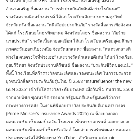
รางวัลขวัญใจวัย GEN ได้แก่ โรงเรียนอำนาจเจริญ จังหวัด
อำนาจเจริญ ชื่อผลงาน “การทำประกันภัยมันดีอย่างไรกันนะ!”
รางวัลความคิดสร้างสรรค์ ได้แก่ โรงเรียนสิเกาประชาผดุงวิทย์
จังหวัดตรัง ชื่อผลงาน “หนีเสือปะประกันภัย” รางวัลสื่อสารเพื่อสังคม
ได้แก่ โรงเรียนยโสธรพิทยาคม จังหวัดยโสธร ชื่อผลงาน “ภัยร้าย
นายประกัน” รางวัลเนื้อหายอดเยี่ยม ได้แก่ โรงเรียนเตรียมอุดมศึกษา
ภาคตะวันออกเฉียงเหนือ จังหวัดสกลนคร ชื่อผลงาน “คนตรงกลางที่
ห่วงใย คนตรงใจที่ห่วงเธอ” และรางวัลนำเสนอดีเด่น ได้แก่ โรงเรียน
กุยบุรีวิทยา จังหวัดประจวบคีรีขันธ์ ชื่อผลงาน “ประกันชีวิตของแม่…”
ทั้งนี้ โรงเรียนที่คว้ารางวัลชนะเลิศและรองชนะเลิศ ในการประกวด
ยุวชนนักสื่อสารประกันภัยรุ่นใหม่ ปี 2568 “Insurefluencer the new
GEN 2025” เข้ารับโล่รางวัลระดับประเทศ เมื่อวันที่ 5 กันยายน 2568
จากนายพิชัย ชุณหวชิร รองนายกรัฐมนตรีและรัฐมนตรีว่าการ
กระทรวงการคลัง ในงานพิธีมอบรางวัลประกันภัยดีเด่นครบวงจร
(Prime Minister’s Insurance Awards 2025) ณ ห้องบางกอก
คอนเวนชัน เซ็นเตอร์ เอวัน โรงแรม เซ็นทาราแกรนด์ และบางกอก
คอนเวนชันเซ็นเตอร์ เซ็นทรัลเวิลด์ โดยสามารถรับชมผลงานแต่ละ
ประเภทรางวัลได้ที่ช่องทาง YouTube : สํานักงาน คปภ. oic