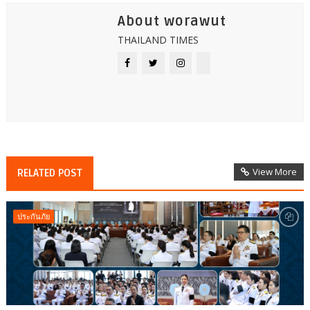
About worawut
THAILAND TIMES
View More
RELATED POST
ประกันภัย