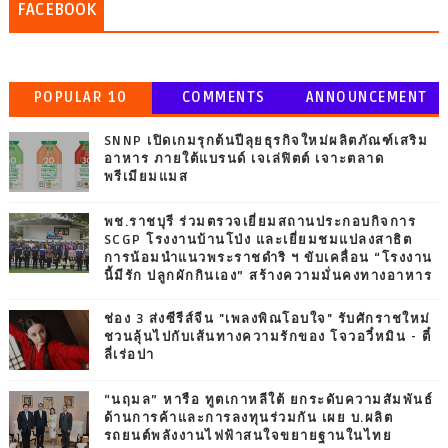
FACEBOOK
POPULAR 10
COMMENTS
ANNOUNCEMENT
SNNP เปิดเกมรุกต้นปีลุยธุรกิจใหม่ผลิตภัณฑ์เสริม
อาหาร ภายใต้แบรนด์ เจเล่ฟิตต์ เจาะตลาด
พรีเมียมแมส
พช.ราชบุรี ร่วมตรวจเยี่ยมสถานประกอบกิจการ
SCGP โรงงานบ้านโป่ง และเยี่ยมชมแปลงสาธิต
การน้อมนำแนวพระราชดำริ ฯ ขับเคลื่อน “โรงงาน
นี้มีรัก ปลูกผักกินเอง” สร้างความมั่นคงทางอาหาร
ช่อง 3 ส่งซีรีส์จีน "เพลงพิณโอบใจ" รับศักราชใหม่
ชวนลุ้นไปกับเส้นทางความรักของ โจวอวี๋หมิน - ตี๋
ลี่เร่อปา
“นฤมล” หารือ ทูตเกาหลีใต้ ยกระดับความสัมพันธ์
ด้านการค้าและการลงทุนร่วมกัน เผย บ.ผลิต
รถยนต์พลังงานไฟฟ้าสนใจขยายฐานในไทย