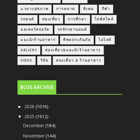
แวดวงสุขภาพ
การตลาด
สังคม
กีฬา
รถยนต์
ท่องเที่ยว
การศึกษา
ไลฟ์สไตล์
มอเตอร์สปอร์ต
รถจักรยานยนต์
แนะนำร้านอาหาร
ทิพยประกันภัย
ไฮไลท์
GALLERY
ท่องเที่ยว&แนะนำร้านอาหาร
VIDEO
วิจัย
ท่องเที่ยว & ร้านอาหาร
BLOG ARCHIVE
2026
(1016)
►
2025
(1912)
▼
December
(184)
November
(144)