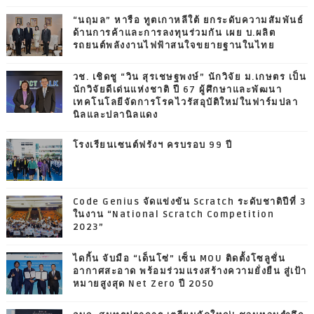
“นฤมล” หารือ ทูตเกาหลีใต้ ยกระดับความสัมพันธ์
ด้านการค้าและการลงทุนร่วมกัน เผย บ.ผลิต
รถยนต์พลังงานไฟฟ้าสนใจขยายฐานในไทย
วช. เชิดชู “วิน สุรเชษฐพงษ์” นักวิจัย ม.เกษตร เป็น
นักวิจัยดีเด่นแห่งชาติ ปี 67 ผู้ศึกษาและพัฒนา
เทคโนโลยีจัดการโรคไวรัสอุบัติใหม่ในฟาร์มปลา
นิลและปลานิลแดง
โรงเรียนเซนต์ฟรังฯ ครบรอบ 99 ปี
Code Genius จัดแข่งขัน Scratch ระดับชาติปีที่ 3
ในงาน “National Scratch Competition
2023”
ไดกิ้น จับมือ “เด็นโซ่” เซ็น MOU ติดตั้งโซลูชั่น
อากาศสะอาด พร้อมร่วมแรงสร้างความยั่งยืน สู่เป้า
หมายสูงสุด Net Zero ปี 2050