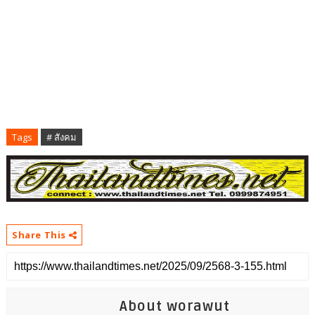
Tags
# สังคม
Share This
About worawut