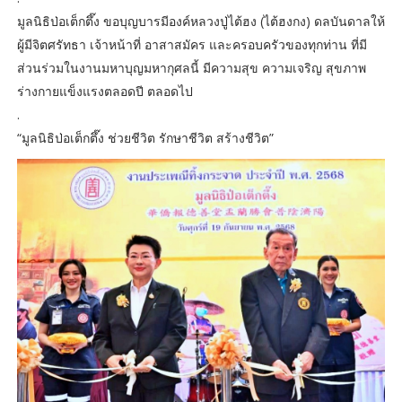
มูลนิธิป่อเต็กตึ๊ง ขอบุญบารมีองค์หลวงปู่ไต้ฮง (ไต้ฮงกง) ดลบันดาลให้
ผู้มีจิตศรัทธา เจ้าหน้าที่ อาสาสมัคร และครอบครัวของทุกท่าน ที่มี
ส่วนร่วมในงานมหาบุญมหากุศลนี้ มีความสุข ความเจริญ สุขภาพ
ร่างกายแข็งแรงตลอดปี ตลอดไป
.
“มูลนิธิป่อเต็กตึ๊ง ช่วยชีวิต รักษาชีวิต สร้างชีวิต”