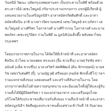
วันทนีย์ วัฒนะ ปลัดกรุงเทพมหานคร เป็นประธานในพิธี พร้อมด้วย
ดร.เสาวนีย์ เตชะไพบูลย์ ภริยาประธานกรรมการ แขกผู้มีเกียรติ ผู้
แทนหน่วยงานในเครือมูลนิธิฯ อาสาสมัครกิตติมศักดิ์ และอาสา
สมัครศิลปิน อาทิ นางสาวจิตรามณฑน์ เตชะไพบูลย์ ดร.ปภัสรา เต
ชะไพบูลย์ นางศิริพร โอภาสวงศ์ นางศิริวรรณ โอภาสวงศ์ และนาย
พลภัทร เตชะหรูวิจิตร ร่วมในพิธี ณ มูลนิธิป่อเต็กตึ๊ง พลับพลาไชย
กรุงเทพฯ
โดยบรรยากาศภายในงาน ได้จัดให้มีเจ้าหน้าที่ และอาสาสมัคร
ศิลปิน นำโดย นายนพดล ทรงแสง (จิ้ม ชวนชื่น) นายธวัชชัย คชา
อนันต์ (แฮ็ค ชวนชื่น) นายวสวิศร์ ศตพิพัฒน์ (ต้น-จักรกฤษณ์) นายส
วิช เพชรวิเศษศิริ (บี๋) นายณัฐวุฒิ ศรีหมอก (กอล์ฟ ฟักกลิ้งฮีโร่) ฯลฯ
ร่วมแจกจ่ายสิ่งของ แสดงดนตรี และสร้างสีสันภายในงาน โดย
บรรยากาศเต็มไปด้วยความสนุกสนาน และอิ่มเอมใจทั้งผู้ให้และผู้รับ
รวมทั้งได้มีผู้มีจิตศรัทธา ร่วมแจกจ่ายอาหาร และเครื่องอุปโภค
บริโภคให้กับประชาชนที่มารอรับสิ่งของ รวมถึงเจ้าหน้าที่ และอาสา
สมัครมูลนิธิฯ จัดทีมดูแลประชาชนตั้งแต่ช่วงเช้าวันที่ 18 กันยายน