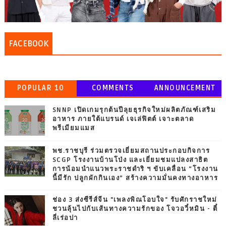
FACEBOOK
POPULAR 10
COMMENTS
ANNOUNCEMENT
SNNP เปิดเกมรุกต้นปีลุยธุรกิจใหม่ผลิตภัณฑ์เสริม
อาหาร ภายใต้แบรนด์ เจเล่ฟิตต์ เจาะตลาด
พรีเมียมแมส
พช.ราชบุรี ร่วมตรวจเยี่ยมสถานประกอบกิจการ
SCGP โรงงานบ้านโป่ง และเยี่ยมชมแปลงสาธิต
การน้อมนำแนวพระราชดำริ ฯ ขับเคลื่อน “โรงงาน
นี้มีรัก ปลูกผักกินเอง” สร้างความมั่นคงทางอาหาร
ช่อง 3 ส่งซีรีส์จีน "เพลงพิณโอบใจ" รับศักราชใหม่
ชวนลุ้นไปกับเส้นทางความรักของ โจวอวี๋หมิน - ตี๋
ลี่เร่อปา