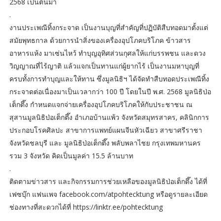
2568 เป็นต้นมา
.
งานประเพณีทิ้งกระจาด เป็นงานบุญที่สำคัญที่ปฏิบัติสืบทอดมาตั้งแต่
สมัยพุทธกาล ด้วยการนำสิ่งของเครื่องอุปโภคบริโภค ข้าวสาร
อาหารแห้ง มาเซ่นไหว้ ทำบุญอุทิศส่วนกุศลให้แก่บรรพชน และดวง
วิญญาณที่ไร้ญาติ แล้วแจกเป็นทานแก่ผู้ยากไร้ เป็นงานมหาบุญที่
ครบทั้งการทำบุญและให้ทาน ซึ่งมูลนิธิฯ ได้จัดทำสืบทอดประเพณีทิ้ง
กระจาดต่อเนื่องมาเป็นเวลากว่า 100 ปี โดยในปี พ.ศ. 2568 มูลนิธิป่อ
เต็กตึ๊ง กำหนดแจกจ่ายเครื่องอุปโภคบริโภคให้กับประชาชน ณ
สุสานมูลนิธิป่อเต็กตึ๊ง อำเภอบ้านแพ้ว จังหวัดสมุทรสาคร, คลินิกการ
ประกอบโรคศิลปะ สาขาการแพทย์แผนจีนหัวเฉียว สาขาศรีราชา
จังหวัดชลบุรี และ มูลนิธิป่อเต็กตึ๊ง พลับพลาไชย กรุงเทพมหานคร
รวม 3 จังหวัด คิดเป็นมูลค่า 15.5 ล้านบาท
.
ติดตามข่าวสาร และกิจกรรมการช่วยเหลือของมูลนิธิป่อเต็กตึ๊ง ได้ที่
เฟซบุ๊ก แฟนเพจ facebook.com/atpohtecktung หรือดูรายละเอียด
ช่องทางที่สะดวกได้ที่ https://linktr.ee/pohtecktung
.