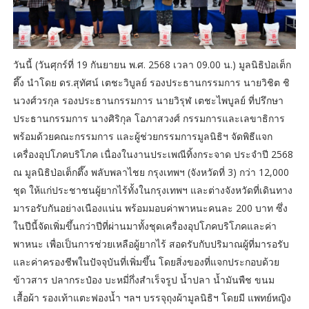
วันนี้ (วันศุกร์ที่ 19 กันยายน พ.ศ. 2568 เวลา 09.00 น.) มูลนิธิป่อเต็ก
ตึ๊ง นำโดย ดร.สุทัศน์ เตชะวิบูลย์ รองประธานกรรมการ นายวิชิต ชิ
นวงศ์วรกุล รองประธานกรรมการ นายวิรุฬ เตชะไพบูลย์ ที่ปรึกษา
ประธานกรรมการ นางศิริกุล โอภาสวงศ์ กรรมการและเลขาธิการ
พร้อมด้วยคณะกรรมการ และผู้ช่วยกรรมการมูลนิธิฯ จัดพิธีแจก
เครื่องอุปโภคบริโภค เนื่องในงานประเพณีทิ้งกระจาด ประจำปี 2568
ณ มูลนิธิป่อเต็กตึ๊ง พลับพลาไชย กรุงเทพฯ (จังหวัดที่ 3) กว่า 12,000
ชุด ให้แก่ประชาชนผู้ยากไร้ทั้งในกรุงเทพฯ และต่างจังหวัดที่เดินทาง
มารอรับกันอย่างเนืองแน่น พร้อมมอบค่าพาหนะคนละ 200 บาท ซึ่ง
ในปีนี้จัดเพิ่มขึ้นกว่าปีที่ผ่านมาทั้งชุดเครื่องอุปโภคบริโภคและค่า
พาหนะ เพื่อเป็นการช่วยเหลือผู้ยากไร้ สอดรับกับปริมาณผู้ที่มารอรับ
และค่าครองชีพในปัจจุบันที่เพิ่มขึ้น โดยสิ่งของที่แจกประกอบด้วย
ข้าวสาร ปลากระป๋อง บะหมี่กึ่งสำเร็จรูป น้ำปลา น้ำมันพืช ขนม
เสื้อผ้า รองเท้าแตะฟองน้ำ ฯลฯ บรรจุถุงผ้ามูลนิธิฯ โดยมี แพทย์หญิง