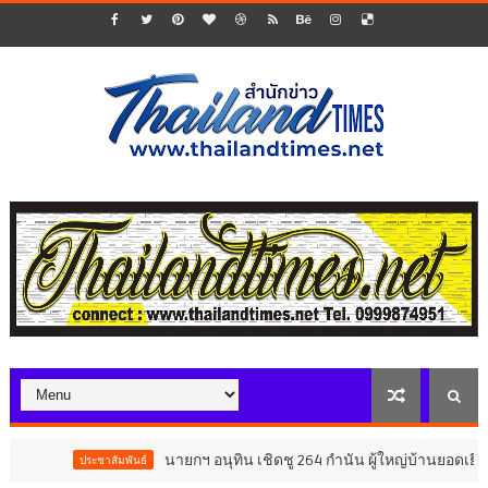
นายกฯ อนุทิน เชิดชู 264 กำนัน ผู้ใหญ่บ้านยอดเยี่ยม มอบแหนบทอง
สัมพันธ์