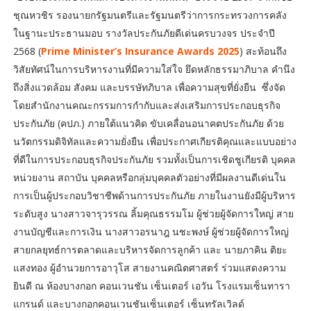
ชุณหวชิร รองนายกรัฐมนตรีและรัฐมนตรีว่าการกระทรวงการคลัง
ในฐานะประธานมอบ รางวัลประกันภัยดีเด่นครบวงจร ประจำปี
2568 (
Prime Minister’s Insurance Awards 2025
) สะท้อนถึง
วิสัยทัศน์ในการบริหารงานที่มีความใส่ใจ ยึดหลักธรรมาภิบาล คำนึง
ถึงสิ่งแวดล้อม สังคม และบรรษัทภิบาล เพื่อความสุขที่ยั่งยืน ซึ่งจัด
โดยสำนักงานคณะกรรมการกำกับและส่งเสริมการประกอบธุรกิจ
ประกันภัย (คปภ.) ภายใต้แนวคิด ขับเคลื่อนอนาคตประกันภัย ด้วย
นวัตกรรมดิจิทัลและความยั่งยืน เพื่อประกาศเกียรติคุณและแบบอย่าง
ที่ดีในการประกอบธุรกิจประกันภัย รวมทั้งเป็นการเชิดชูเกียรติ บุคคล
หน่วยงาน สถาบัน บุคคลหรือกลุ่มบุคคลตัวอย่างที่มีผลงานดีเด่นใน
การเป็นผู้ประกอบวิชาชีพด้านการประกันภัย ภายในงานยังมีผู้บริหาร
ระดับสูง นางสาวจารุวรรณ ลิ้มคุณธรรมโม ผู้ช่วยผู้จัดการใหญ่ สาย
งานบัญชีและการเงิน นางสาวอรนาฎ นชะพงษ์ ผู้ช่วยผู้จัดการใหญ่
สายกลยุทธ์การตลาดและบริหารจัดการลูกค้า และ นายภาคิน ติยะ
แสงทอง ผู้อำนวยการอาวุโส สายงานคณิตศาสตร์ ร่วมแสดงความ
ยินดี ณ ห้องบางกอก คอนเวนชัน เซ็นเตอร์ เอวัน โรงแรมเซ็นทารา
แกรนด์ และบางกอกคอนเวนชันเซ็นเตอร์ เซ็นทรัลเวิลด์