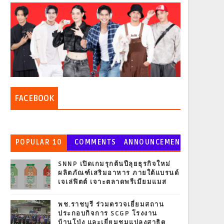
FACEBOOK
POPULAR 10
COMMENTS
ANNOUNCEMEN
T
SNNP เปิดเกมรุกต้นปีลุยธุรกิจใหม่
ผลิตภัณฑ์เสริมอาหาร ภายใต้แบรนด์
เจเล่ฟิตต์ เจาะตลาดพรีเมียมแมส
พช.ราชบุรี ร่วมตรวจเยี่ยมสถาน
ประกอบกิจการ SCGP โรงงาน
บ้านโป่ง และเยี่ยมชมแปลงสาธิต