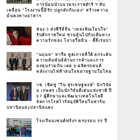
การน้อมนำแนวพระราชดำริ ฯ ขับ
เคลื่อน “โรงงานนี้มีรัก ปลูกผักกินเอง” สร้างความ
มั่นคงทางอาหาร
ช่อง 3 ส่งซีรีส์จีน "เพลงพิณโอบใจ"
รับศักราชใหม่ ชวนลุ้นไปกับเส้นทาง
ความรักของ โจวอวี๋หมิน - ตี๋ลี่เร่อปา
“นฤมล” หารือ ทูตเกาหลีใต้ ยกระดับ
ความสัมพันธ์ด้านการค้าและการ
ลงทุนร่วมกัน เผย บ.ผลิตรถยนต์
พลังงานไฟฟ้าสนใจขยายฐานในไทย
วช. เชิดชู “วิน สุรเชษฐพงษ์” นักวิจัย
ม.เกษตร เป็นนักวิจัยดีเด่นแห่งชาติ ปี
67 ผู้ศึกษาและพัฒนาเทคโนโลยี
จัดการโรคไวรัสอุบัติใหม่ในฟาร์ม
ปลานิลและปลานิลแดง
โรงเรียนเซนต์ฟรังฯ ครบรอบ 99 ปี