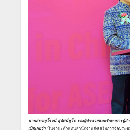
นายสราญโรจน์ สุทัศน์ชูโต รองผู้อำนวยและรักษาการผู้
เปิดเผยว่า
“ในฐานะตัวแทนสำนักงานส่งเสริมการจัดประชุมแ