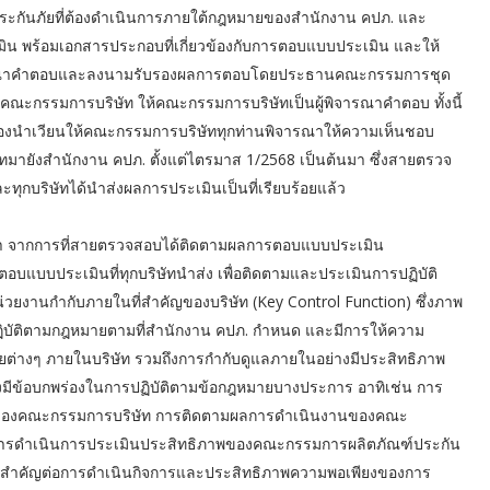
ัทประกันภัยที่ต้องดำเนินการภายใต้กฎหมายของสำนักงาน คปภ. และ
ิน พร้อมเอกสารประกอบที่เกี่ยวข้องกับการตอบแบบประเมิน และให้
พิจารณาคำตอบและลงนามรับรองผลการตอบโดยประธานคณะกรรมการชุด
ะกรรมการบริษัท ให้คณะกรรมการบริษัทเป็นผู้พิจารณาคำตอบ ทั้งนี้
งนำเวียนให้คณะกรรมการบริษัททุกท่านพิจารณาให้ความเห็นชอบ
ังสำนักงาน คปภ. ตั้งแต่ไตรมาส 1/2568 เป็นต้นมา ซึ่งสายตรวจ
กบริษัทได้นำส่งผลการประเมินเป็นที่เรียบร้อยแล้ว
่า จากการที่สายตรวจสอบได้ติดตามผลการตอบแบบประเมิน
อบแบบประเมินที่ทุกบริษัทนำส่ง เพื่อติดตามและประเมินการปฏิบัติ
งานกำกับภายในที่สำคัญของบริษัท (Key Control Function) ซึ่งภาพ
ฏิบัติตามกฎหมายตามที่สำนักงาน คปภ. กำหนด และมีการให้ความ
่างๆ ภายในบริษัท รวมถึงการกำกับดูแลภายในอย่างมีประสิทธิภาพ
ังมีข้อบกพร่องในการปฏิบัติตามข้อกฎหมายบางประการ อาทิเช่น การ
นของคณะกรรมการบริษัท การติดตามผลการดำเนินงานของคณะ
การดำเนินการประเมินประสิทธิภาพของคณะกรรมการผลิตภัณฑ์ประกัน
ีนัยสำคัญต่อการดำเนินกิจการและประสิทธิภาพความพอเพียงของการ