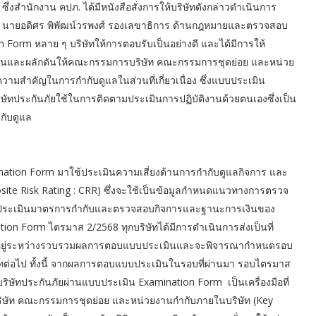
่งสำนักงาน คปภ. ได้มีหนังสือสั่งการให้บริษัทดังกล่าวดำเนินการ
้ นายอดิศร พิพัฒน์วรพงศ์ รองเลขาธิการ ด้านกฎหมายและตรวจสอบ
 Form หลาย ๆ บริษัทให้การตอบรับเป็นอย่างดี และได้มีการให้
ตุ้นและผลักดันให้คณะกรรมการบริษัท คณะกรรมการชุดย่อย และหน่วย
วามสำคัญในการกำกับดูแลในส่วนที่เกี่ยวเนื่อง ซึ่งแบบประเมิน
บริษัทประกันภัยใช้ในการติดตามประเมินการปฏิบัติงานด้วยตนเองซึ่งเป็น
ับดูแล
ion Form มาใช้ประเมินความเสี่ยงด้านการกำกับดูแลกิจการ และ
te Risk Rating : CRR) ซึ่งจะใช้เป็นข้อมูลกำหนดแนวทางการตรวจ
ารประเมินมาตรการกำกับและตรวจสอบกิจการและฐานะการเงินของ
on Form ไตรมาส 2/2568 ทุกบริษัทได้มีการดำเนินการส่งเป็นที่
 คปภ. อยู่ระหว่างรวบรวมผลการตอบแบบประเมินและจะพิจารณากำหนดรอบ
ทต่อไป ทั้งนี้ จากผลการตอบแบบประเมินในรอบที่ผ่านมา รอบไตรมาส
ษัทประกันภัยผ่านแบบประเมิน Examination Form เป็นเครื่องมือที่
ษัท คณะกรรมการชุดย่อย และหน่วยงานกำกับภายในบริษัท (Key