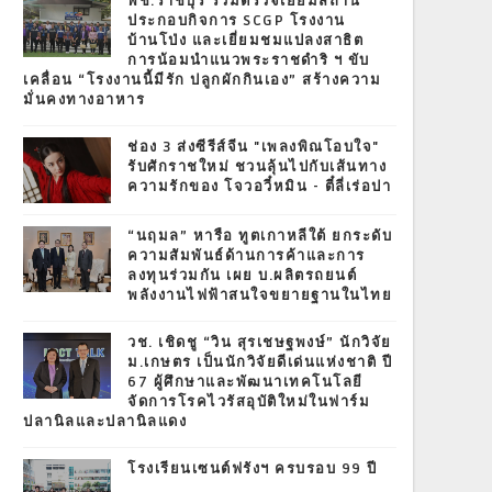
พช.ราชบุรี ร่วมตรวจเยี่ยมสถาน
ประกอบกิจการ SCGP โรงงาน
บ้านโป่ง และเยี่ยมชมแปลงสาธิต
การน้อมนำแนวพระราชดำริ ฯ ขับ
เคลื่อน “โรงงานนี้มีรัก ปลูกผักกินเอง” สร้างความ
มั่นคงทางอาหาร
ช่อง 3 ส่งซีรีส์จีน "เพลงพิณโอบใจ"
รับศักราชใหม่ ชวนลุ้นไปกับเส้นทาง
ความรักของ โจวอวี๋หมิน - ตี๋ลี่เร่อปา
“นฤมล” หารือ ทูตเกาหลีใต้ ยกระดับ
ความสัมพันธ์ด้านการค้าและการ
ลงทุนร่วมกัน เผย บ.ผลิตรถยนต์
พลังงานไฟฟ้าสนใจขยายฐานในไทย
วช. เชิดชู “วิน สุรเชษฐพงษ์” นักวิจัย
ม.เกษตร เป็นนักวิจัยดีเด่นแห่งชาติ ปี
67 ผู้ศึกษาและพัฒนาเทคโนโลยี
จัดการโรคไวรัสอุบัติใหม่ในฟาร์ม
ปลานิลและปลานิลแดง
โรงเรียนเซนต์ฟรังฯ ครบรอบ 99 ปี