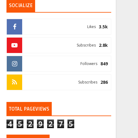
SOCIALIZE
3.5k
Likes
2.8k
Subscribes
849
Followers
286
Subscribes
TOTAL PAGEVIEWS
4
5
2
9
2
7
5