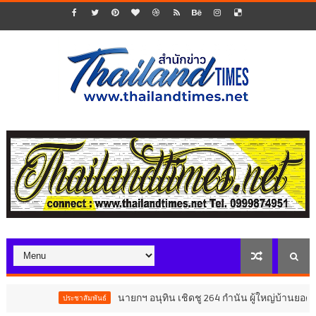
นายกฯ อนุทิน เชิดชู 264 กำนัน ผู้ใหญ่บ้านยอดเยี่ย
ประชาสัมพันธ์