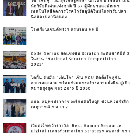
วช. เชิดชู “วิน สุรเชษฐพงษ์” นักวิจัย ม.เกษตร เป็น
นักวิจัยดีเด่นแห่งชาติ ปี 67 ผู้ศึกษาและพัฒนา
เทคโนโลยีจัดการโรคไวรัสอุบัติใหม่ในฟาร์มปลา
นิลและปลานิลแดง
โรงเรียนเซนต์ฟรังฯ ครบรอบ 99 ปี
Code Genius จัดแข่งขัน Scratch ระดับชาติปีที่ 3
ในงาน “National Scratch Competition
2023”
ไดกิ้น จับมือ “เด็นโซ่” เซ็น MOU ติดตั้งโซลูชั่น
อากาศสะอาด พร้อมร่วมแรงสร้างความยั่งยืน สู่เป้า
หมายสูงสุด Net Zero ปี 2050
อบจ. สมุทรปราการ เตรียมจัดใหญ่! ชวนหวนรำลึก
เหตุการณ์ ร.ศ.112
เวียตเจ็ทคว้ารางวัล ‘Best Human Resource
Digital Transformation Strategy Award’ จาก