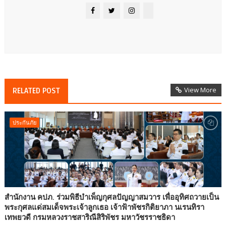
View More
RELATED POST
ประกันภัย
สำนักงาน คปภ. ร่วมพิธีบำเพ็ญกุศลปัญญาสมวาร เพื่ออุทิศถวายเป็น
พระกุศลแด่สมเด็จพระเจ้าลูกเธอ เจ้าฟ้าพัชรกิติยาภา นเรนทิรา
เทพยวดี กรมหลวงราชสาริณีสิริพัชร มหาวัชรราชธิดา