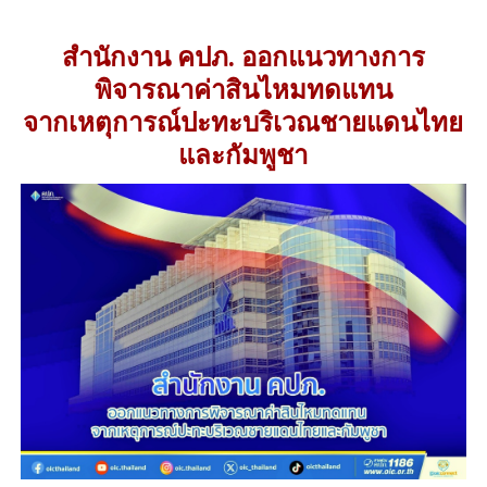
สำนักงาน คปภ. ออกแนวทางการ
พิจารณาค่าสินไหมทดแทน
จากเหตุการณ์ปะทะบริเวณชายแดนไทย
และกัมพูชา