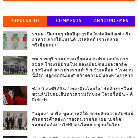
POPULAR 10
COMMENTS
ANNOUNCEMENT
SNNP เปิดเกมรุกต้นปีลุยธุรกิจใหม่ผลิตภัณฑ์เสริม
อาหาร ภายใต้แบรนด์ เจเล่ฟิตต์ เจาะตลาด
พรีเมียมแมส
พช.ราชบุรี ร่วมตรวจเยี่ยมสถานประกอบกิจการ
SCGP โรงงานบ้านโป่ง และเยี่ยมชมแปลงสาธิต
การน้อมนำแนวพระราชดำริ ฯ ขับเคลื่อน “โรงงาน
นี้มีรัก ปลูกผักกินเอง” สร้างความมั่นคงทางอาหาร
ช่อง 3 ส่งซีรีส์จีน "เพลงพิณโอบใจ" รับศักราชใหม่
ชวนลุ้นไปกับเส้นทางความรักของ โจวอวี๋หมิน - ตี๋
ลี่เร่อปา
“นฤมล” หารือ ทูตเกาหลีใต้ ยกระดับความสัมพันธ์
ด้านการค้าและการลงทุนร่วมกัน เผย บ.ผลิต
รถยนต์พลังงานไฟฟ้าสนใจขยายฐานในไทย