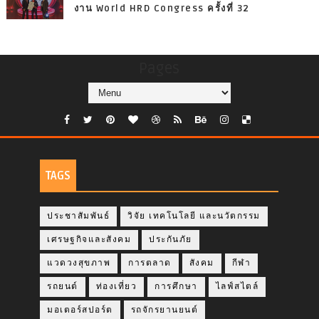
งาน World HRD Congress ครั้งที่ 32
Pages
TAGS
ประชาสัมพันธ์
วิจัย เทคโนโลยี และนวัตกรรม
เศรษฐกิจและสังคม
ประกันภัย
แวดวงสุขภาพ
การตลาด
สังคม
กีฬา
รถยนต์
ท่องเที่ยว
การศึกษา
ไลฟ์สไตล์
มอเตอร์สปอร์ต
รถจักรยานยนต์