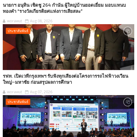
นายกฯ อนุทิน เชิดชู 264 กำนัน ผู้ใหญ่บ้านยอดเยี่ยม มอบแหนบ
ทองคำ “รางวัลเกียรติยศแห่งการเสียสละ”
worawut
Aug 08, 2026
ประชาสัมพันธ์
รฟท. เปิดเวทีกรุงเทพฯ รับฟังทุกเสียงต่อโครงการรถไฟฟ้าวงเวียน
ใหญ่–มหาชัย ก่อนสรุปผลการศึกษา
worawut
Aug 07, 2026
ประชาสัมพันธ์