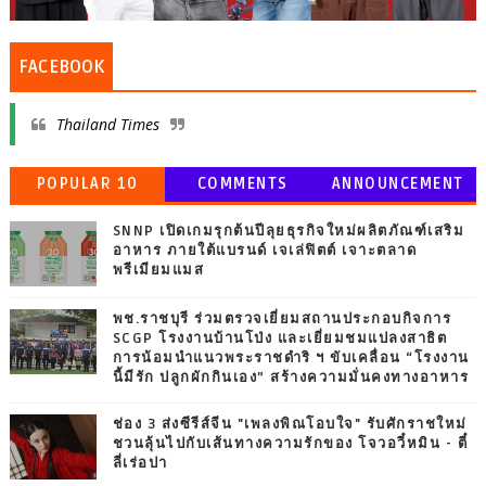
FACEBOOK
Thailand Times
POPULAR 10
COMMENTS
ANNOUNCEMENT
SNNP เปิดเกมรุกต้นปีลุยธุรกิจใหม่ผลิตภัณฑ์เสริม
อาหาร ภายใต้แบรนด์ เจเล่ฟิตต์ เจาะตลาด
พรีเมียมแมส
พช.ราชบุรี ร่วมตรวจเยี่ยมสถานประกอบกิจการ
SCGP โรงงานบ้านโป่ง และเยี่ยมชมแปลงสาธิต
การน้อมนำแนวพระราชดำริ ฯ ขับเคลื่อน “โรงงาน
นี้มีรัก ปลูกผักกินเอง” สร้างความมั่นคงทางอาหาร
ช่อง 3 ส่งซีรีส์จีน "เพลงพิณโอบใจ" รับศักราชใหม่
ชวนลุ้นไปกับเส้นทางความรักของ โจวอวี๋หมิน - ตี๋
ลี่เร่อปา