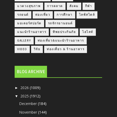
แวดวงสุขภาพ
การตลาด
สังคม
กีฬา
รถยนต์
ท่องเที่ยว
การศึกษา
ไลฟ์สไตล์
มอเตอร์สปอร์ต
รถจักรยานยนต์
แนะนำร้านอาหาร
ทิพยประกันภัย
ไฮไลท์
GALLERY
ท่องเที่ยว&แนะนำร้านอาหาร
VIDEO
วิจัย
ท่องเที่ยว & ร้านอาหาร
BLOG ARCHIVE
2026
(1009)
►
2025
(1912)
▼
December
(184)
November
(144)