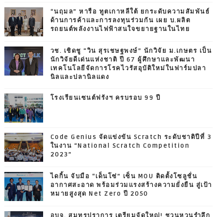
“นฤมล” หารือ ทูตเกาหลีใต้ ยกระดับความสัมพันธ์
ด้านการค้าและการลงทุนร่วมกัน เผย บ.ผลิต
รถยนต์พลังงานไฟฟ้าสนใจขยายฐานในไทย
วช. เชิดชู “วิน สุรเชษฐพงษ์” นักวิจัย ม.เกษตร เป็น
นักวิจัยดีเด่นแห่งชาติ ปี 67 ผู้ศึกษาและพัฒนา
เทคโนโลยีจัดการโรคไวรัสอุบัติใหม่ในฟาร์มปลา
นิลและปลานิลแดง
โรงเรียนเซนต์ฟรังฯ ครบรอบ 99 ปี
Code Genius จัดแข่งขัน Scratch ระดับชาติปีที่ 3
ในงาน “National Scratch Competition
2023”
ไดกิ้น จับมือ “เด็นโซ่” เซ็น MOU ติดตั้งโซลูชั่น
อากาศสะอาด พร้อมร่วมแรงสร้างความยั่งยืน สู่เป้า
หมายสูงสุด Net Zero ปี 2050
อบจ. สมุทรปราการ เตรียมจัดใหญ่! ชวนหวนรำลึก