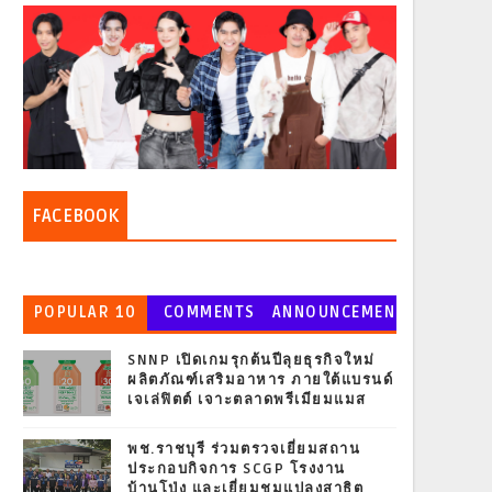
FACEBOOK
POPULAR 10
COMMENTS
ANNOUNCEMEN
T
SNNP เปิดเกมรุกต้นปีลุยธุรกิจใหม่
ผลิตภัณฑ์เสริมอาหาร ภายใต้แบรนด์
เจเล่ฟิตต์ เจาะตลาดพรีเมียมแมส
พช.ราชบุรี ร่วมตรวจเยี่ยมสถาน
ประกอบกิจการ SCGP โรงงาน
บ้านโป่ง และเยี่ยมชมแปลงสาธิต