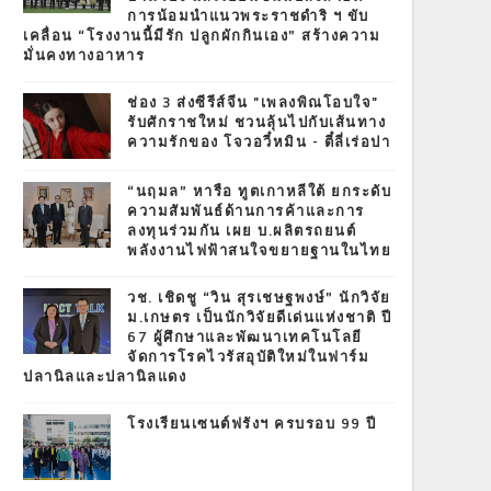
การน้อมนำแนวพระราชดำริ ฯ ขับ
เคลื่อน “โรงงานนี้มีรัก ปลูกผักกินเอง” สร้างความ
มั่นคงทางอาหาร
ช่อง 3 ส่งซีรีส์จีน "เพลงพิณโอบใจ"
รับศักราชใหม่ ชวนลุ้นไปกับเส้นทาง
ความรักของ โจวอวี๋หมิน - ตี๋ลี่เร่อปา
“นฤมล” หารือ ทูตเกาหลีใต้ ยกระดับ
ความสัมพันธ์ด้านการค้าและการ
ลงทุนร่วมกัน เผย บ.ผลิตรถยนต์
พลังงานไฟฟ้าสนใจขยายฐานในไทย
วช. เชิดชู “วิน สุรเชษฐพงษ์” นักวิจัย
ม.เกษตร เป็นนักวิจัยดีเด่นแห่งชาติ ปี
67 ผู้ศึกษาและพัฒนาเทคโนโลยี
จัดการโรคไวรัสอุบัติใหม่ในฟาร์ม
ปลานิลและปลานิลแดง
โรงเรียนเซนต์ฟรังฯ ครบรอบ 99 ปี