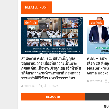
RELATED POST
ประกันภัย
ประกันภัย
สำนักงาน คปภ. ร่วมพิธีบำเพ็ญกุศล
คปภ. – ธปท. 
ปัญญาสมวาร เพื่ออุทิศถวายเป็นพระ
เลือก 20 ทีมสุ
กุศลแด่สมเด็จพระเจ้าลูกเธอ เจ้าฟ้าพัช
Master Prot
รกิติยาภา นเรนทิราเทพยวดี กรมหลวง
Game Hacka
ราชสาริณีสิริพัชร มหาวัชรราชธิดา
worawut
worawut
Jul 31, 2026
BLOGGER
NO