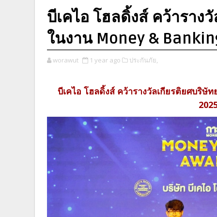
บีเคไอ โฮลดิ้งส์ คว้ารางว
ในงาน Money & Banking
worawut
1 year ago
ประกันภัย,
บีเคไอ โฮลดิ้งส์ คว้ารางวัลเกียรติยศบร
2025