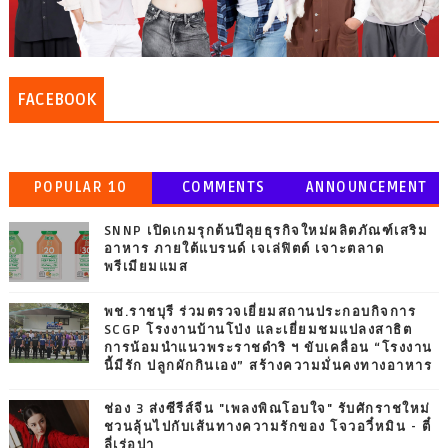
FACEBOOK
POPULAR 10
COMMENTS
ANNOUNCEMENT
SNNP เปิดเกมรุกต้นปีลุยธุรกิจใหม่ผลิตภัณฑ์เสริม
อาหาร ภายใต้แบรนด์ เจเล่ฟิตต์ เจาะตลาด
พรีเมียมแมส
พช.ราชบุรี ร่วมตรวจเยี่ยมสถานประกอบกิจการ
SCGP โรงงานบ้านโป่ง และเยี่ยมชมแปลงสาธิต
การน้อมนำแนวพระราชดำริ ฯ ขับเคลื่อน “โรงงาน
นี้มีรัก ปลูกผักกินเอง” สร้างความมั่นคงทางอาหาร
ช่อง 3 ส่งซีรีส์จีน "เพลงพิณโอบใจ" รับศักราชใหม่
ชวนลุ้นไปกับเส้นทางความรักของ โจวอวี๋หมิน - ตี๋
ลี่เร่อปา