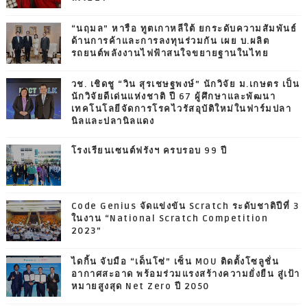
“นฤมล” หารือ ทูตเกาหลีใต้ ยกระดับความสัมพันธ์
ด้านการค้าและการลงทุนร่วมกัน เผย บ.ผลิต
รถยนต์พลังงานไฟฟ้าสนใจขยายฐานในไทย
วช. เชิดชู “วิน สุรเชษฐพงษ์” นักวิจัย ม.เกษตร เป็น
นักวิจัยดีเด่นแห่งชาติ ปี 67 ผู้ศึกษาและพัฒนา
เทคโนโลยีจัดการโรคไวรัสอุบัติใหม่ในฟาร์มปลา
นิลและปลานิลแดง
โรงเรียนเซนต์ฟรังฯ ครบรอบ 99 ปี
Code Genius จัดแข่งขัน Scratch ระดับชาติปีที่ 3
ในงาน “National Scratch Competition
2023”
ไดกิ้น จับมือ “เด็นโซ่” เซ็น MOU ติดตั้งโซลูชั่น
อากาศสะอาด พร้อมร่วมแรงสร้างความยั่งยืน สู่เป้า
หมายสูงสุด Net Zero ปี 2050