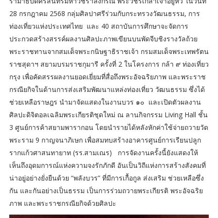
รามาธิบดีศรีสินทรมหาวชิราลงกรณ์ พระวชิรเกล้าเจ้าอยู่หัว ในวันที่
28 กรกฎาคม 2568 กลุ่มศิลปาศรีร่วมกับกระทรวงวัฒนธรรม, การ
ท่องเที่ยวแห่งประเทศไทย และ 40 สถาบันการศึกษาจะจัดการ
ประกวดสร้างสรรค์ผลงานศิลปะภาพเขียนบนพัดจีบชิงรางวัลถ้วย
พระราชทานจากสมเด็จพระกนิษฐาธิราชเจ้า กรมสมเด็จพระเทพรัตน
ราชสุดาฯ สยามบรมราชกุมารี ครั้งที่ 2 ในโครงการ กล้า ๙ ท่องเที่ยว
กรุง เพื่อคัดสรรผลงานยอดเยี่ยมที่สื่อถึงพระอัจฉริยภาพ และพระราช
กรณียกิจในด้านการส่งเสริมพัฒนาแหล่งท่องเที่ยว วัฒนธรรม ซึ่งได้
ช่วยเหลือราษฎร นำมาจัดแสดงในงานบวร ๑๐ และเปิดตัวผลงาน
ศิลปะดิจิตอลเฉลิมพระเกียรติชุดใหม่ ณ ลานกิจกรรม Living Hall ชั้น
3 ศูนย์การค้าสยามพารากอน โดยนำรายได้หลังหักค่าใช้จ่ายถวายวัด
พระราม 9 กาญจนาภิเษก เพื่อสมทบสร้างอาคารศูนย์การเรียนปลูก
รากแก้วศาสนทายาท (รร.สามเณร) การจัดงานครั้งนี้ยังแสดงให้
เห็นถึงอุดมการณ์แห่งความจงรักภักดี อันเป็นวิถีแห่งการสร้างสังคมที่
น่าอยู่อย่างยั่งยืนด้วย “พลังบวร” ที่มีการเกื้อกูล ส่งเสริม ช่วยเหลือซึ่ง
กัน และกันอย่างเป็นธรรม เป็นการร่วมถวายพระเกียรติ พระอัจฉริย
ภาพ และพระราชกรณียกิจด้วยศิลปะ