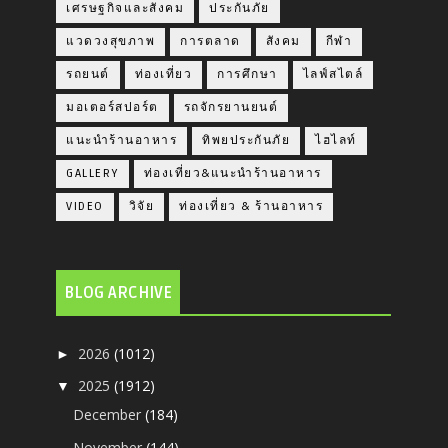
เศรษฐกิจและสังคม
ประกันภัย
แวดวงสุขภาพ
การตลาด
สังคม
กีฬา
รถยนต์
ท่องเที่ยว
การศึกษา
ไลฟ์สไตล์
มอเตอร์สปอร์ต
รถจักรยานยนต์
แนะนำร้านอาหาร
ทิพยประกันภัย
ไฮไลท์
GALLERY
ท่องเที่ยว&แนะนำร้านอาหาร
VIDEO
วิจัย
ท่องเที่ยว & ร้านอาหาร
BLOG ARCHIVE
2026
(1012)
►
2025
(1912)
▼
December
(184)
November
(144)