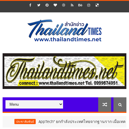
AppTech”​ ยกกำลังประเทศไทยจากฐานราก เมื่อเทคโนโลยีที่เหมาะส
มพันธ์