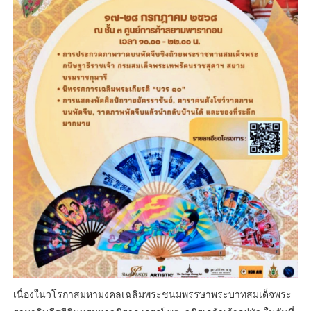
เนื่องในวโรกาสมหามงคลเฉลิมพระชนมพรรษาพระบาทสมเด็จพระ