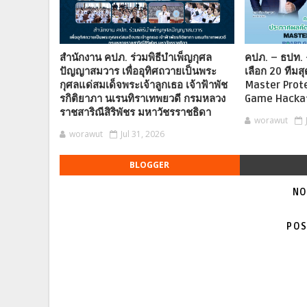
สำนักงาน คปภ. ร่วมพิธีบำเพ็ญกุศล
คปภ. – ธปท. 
ปัญญาสมวาร เพื่ออุทิศถวายเป็นพระ
เลือก 20 ทีมสุ
กุศลแด่สมเด็จพระเจ้าลูกเธอ เจ้าฟ้าพัช
Master Prot
รกิติยาภา นเรนทิราเทพยวดี กรมหลวง
Game Hacka
ราชสาริณีสิริพัชร มหาวัชรราชธิดา
worawut
worawut
Jul 31, 2026
BLOGGER
NO
POS