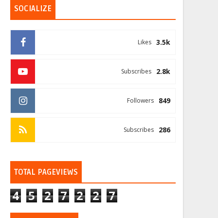
SOCIALIZE
3.5k
Likes
2.8k
Subscribes
849
Followers
286
Subscribes
TOTAL PAGEVIEWS
4
5
2
7
2
2
7