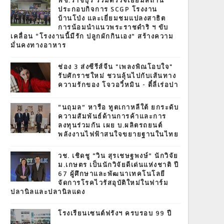
พช.ราชบุรี ร่วมตรวจเยี่ยมสถาน
ประกอบกิจการ SCGP โรงงาน
บ้านโป่ง และเยี่ยมชมแปลงสาธิต
การน้อมนำแนวพระราชดำริ ฯ ขับ
เคลื่อน “โรงงานนี้มีรัก ปลูกผักกินเอง” สร้างความ
มั่นคงทางอาหาร
ช่อง 3 ส่งซีรีส์จีน "เพลงพิณโอบใจ"
รับศักราชใหม่ ชวนลุ้นไปกับเส้นทาง
ความรักของ โจวอวี๋หมิน - ตี๋ลี่เร่อปา
“นฤมล” หารือ ทูตเกาหลีใต้ ยกระดับ
ความสัมพันธ์ด้านการค้าและการ
ลงทุนร่วมกัน เผย บ.ผลิตรถยนต์
พลังงานไฟฟ้าสนใจขยายฐานในไทย
วช. เชิดชู “วิน สุรเชษฐพงษ์” นักวิจัย
ม.เกษตร เป็นนักวิจัยดีเด่นแห่งชาติ ปี
67 ผู้ศึกษาและพัฒนาเทคโนโลยี
จัดการโรคไวรัสอุบัติใหม่ในฟาร์ม
ปลานิลและปลานิลแดง
โรงเรียนเซนต์ฟรังฯ ครบรอบ 99 ปี