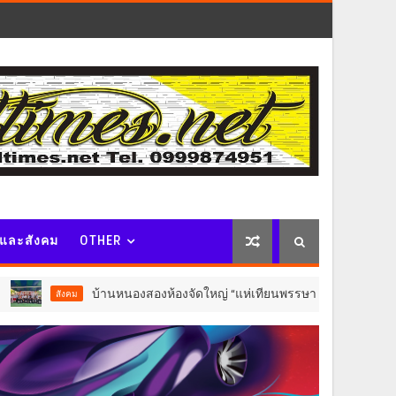
จและสังคม
OTHER
บ้านหนองสองห้องจัดใหญ่ “แห่เทียนพรรษา–ผ้าป่าซาเล้งปลอดเหล้าเ
สังคม