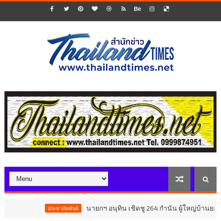
นายกฯ อนุทิน เชิดชู 264 กำนัน ผู้ใหญ่บ้านยอดเยี่ย
ประชาสัมพันธ์