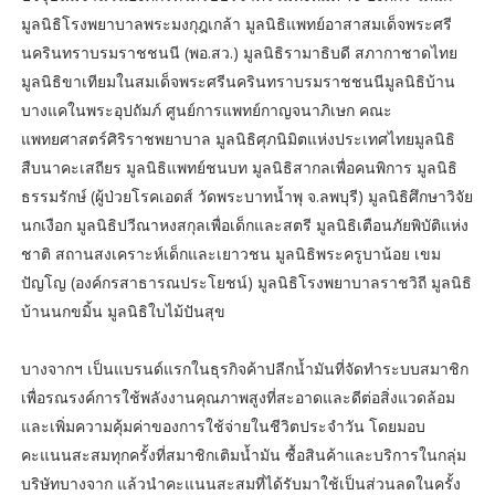
มูลนิธิโรงพยาบาลพระมงกุฎเกล้า มูลนิธิแพทย์อาสาสมเด็จพระศรี
นครินทราบรมราชชนนี (พอ.สว.) มูลนิธิรามาธิบดี สภากาชาดไทย
มูลนิธิขาเทียมในสมเด็จพระศรีนครินทราบรมราชชนนีมูลนิธิบ้าน
บางแคในพระอุปถัมภ์ ศูนย์การแพทย์กาญจนาภิเษก คณะ
แพทยศาสตร์ศิริราชพยาบาล มูลนิธิศุภนิมิตแห่งประเทศไทยมูลนิธิ
สืบนาคะเสถียร มูลนิธิแพทย์ชนบท มูลนิธิสากลเพื่อคนพิการ มูลนิธิ
ธรรมรักษ์ (ผู้ป่วยโรคเอดส์ วัดพระบาทน้ำพุ จ.ลพบุรี) มูลนิธิศึกษาวิจัย
นกเงือก มูลนิธิปวีณาหงสกุลเพื่อเด็กและสตรี มูลนิธิเตือนภัยพิบัติแห่ง
ชาติ สถานสงเคราะห์เด็กและเยาวชน มูลนิธิพระครูบาน้อย เขม
ปัญโญ (องค์กรสาธารณประโยชน์) มูลนิธิโรงพยาบาลราชวิถี มูลนิธิ
บ้านนกขมิ้น มูลนิธิใบไม้ปันสุข
บางจากฯ เป็นแบรนด์แรกในธุรกิจค้าปลีกน้ำมันที่จัดทำระบบสมาชิก
เพื่อรณรงค์การใช้พลังงานคุณภาพสูงที่สะอาดและดีต่อสิ่งแวดล้อม
และเพิ่มความคุ้มค่าของการใช้จ่ายในชีวิตประจำวัน โดยมอบ
คะแนนสะสมทุกครั้งที่สมาชิกเติมน้ำมัน ซื้อสินค้าและบริการในกลุ่ม
บริษัทบางจาก แล้วนำคะแนนสะสมที่ได้รับมาใช้เป็นส่วนลดในครั้ง