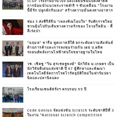
SCGP โรงงานบ้านโป่ง และเยี่ยมชมแปลงสาธิต
การน้อมนำแนวพระราชดำริ ฯ ขับเคลื่อน “โรงงาน
นี้มีรัก ปลูกผักกินเอง” สร้างความมั่นคงทางอาหาร
ช่อง 3 ส่งซีรีส์จีน "เพลงพิณโอบใจ" รับศักราชใหม่
ชวนลุ้นไปกับเส้นทางความรักของ โจวอวี๋หมิน - ตี๋
ลี่เร่อปา
“นฤมล” หารือ ทูตเกาหลีใต้ ยกระดับความสัมพันธ์
ด้านการค้าและการลงทุนร่วมกัน เผย บ.ผลิต
รถยนต์พลังงานไฟฟ้าสนใจขยายฐานในไทย
วช. เชิดชู “วิน สุรเชษฐพงษ์” นักวิจัย ม.เกษตร เป็น
นักวิจัยดีเด่นแห่งชาติ ปี 67 ผู้ศึกษาและพัฒนา
เทคโนโลยีจัดการโรคไวรัสอุบัติใหม่ในฟาร์มปลา
นิลและปลานิลแดง
โรงเรียนเซนต์ฟรังฯ ครบรอบ 99 ปี
Code Genius จัดแข่งขัน Scratch ระดับชาติปีที่ 3
ในงาน “National Scratch Competition