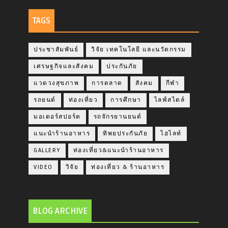
TAGS
ประชาสัมพันธ์
วิจัย เทคโนโลยี และนวัตกรรม
เศรษฐกิจและสังคม
ประกันภัย
แวดวงสุขภาพ
การตลาด
สังคม
กีฬา
รถยนต์
ท่องเที่ยว
การศึกษา
ไลฟ์สไตล์
มอเตอร์สปอร์ต
รถจักรยานยนต์
แนะนำร้านอาหาร
ทิพยประกันภัย
ไฮไลท์
GALLERY
ท่องเที่ยว&แนะนำร้านอาหาร
VIDEO
วิจัย
ท่องเที่ยว & ร้านอาหาร
BLOG ARCHIVE