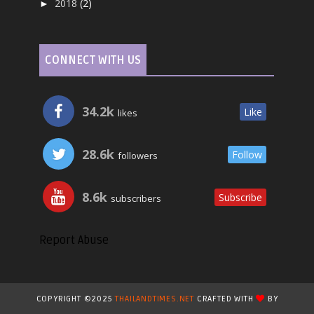
2018
(2)
►
CONNECT WITH US
34.2k
Like
likes
28.6k
Follow
followers
8.6k
Subscribe
subscribers
Report Abuse
COPYRIGHT ©2025
THAILANDTIMES.NET
CRAFTED WITH
BY