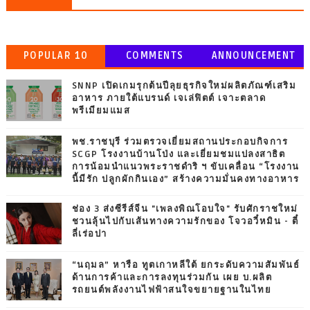
POPULAR 10
COMMENTS
ANNOUNCEMENT
SNNP เปิดเกมรุกต้นปีลุยธุรกิจใหม่ผลิตภัณฑ์เสริม
อาหาร ภายใต้แบรนด์ เจเล่ฟิตต์ เจาะตลาด
พรีเมียมแมส
พช.ราชบุรี ร่วมตรวจเยี่ยมสถานประกอบกิจการ
SCGP โรงงานบ้านโป่ง และเยี่ยมชมแปลงสาธิต
การน้อมนำแนวพระราชดำริ ฯ ขับเคลื่อน “โรงงาน
นี้มีรัก ปลูกผักกินเอง” สร้างความมั่นคงทางอาหาร
ช่อง 3 ส่งซีรีส์จีน "เพลงพิณโอบใจ" รับศักราชใหม่
ชวนลุ้นไปกับเส้นทางความรักของ โจวอวี๋หมิน - ตี๋
ลี่เร่อปา
“นฤมล” หารือ ทูตเกาหลีใต้ ยกระดับความสัมพันธ์
ด้านการค้าและการลงทุนร่วมกัน เผย บ.ผลิต
รถยนต์พลังงานไฟฟ้าสนใจขยายฐานในไทย