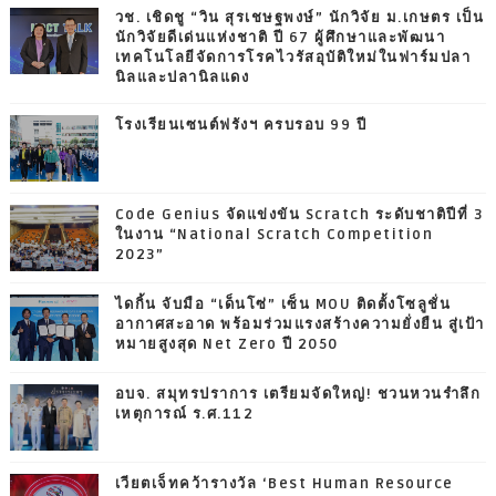
วช. เชิดชู “วิน สุรเชษฐพงษ์” นักวิจัย ม.เกษตร เป็น
นักวิจัยดีเด่นแห่งชาติ ปี 67 ผู้ศึกษาและพัฒนา
เทคโนโลยีจัดการโรคไวรัสอุบัติใหม่ในฟาร์มปลา
นิลและปลานิลแดง
โรงเรียนเซนต์ฟรังฯ ครบรอบ 99 ปี
Code Genius จัดแข่งขัน Scratch ระดับชาติปีที่ 3
ในงาน “National Scratch Competition
2023”
ไดกิ้น จับมือ “เด็นโซ่” เซ็น MOU ติดตั้งโซลูชั่น
อากาศสะอาด พร้อมร่วมแรงสร้างความยั่งยืน สู่เป้า
หมายสูงสุด Net Zero ปี 2050
อบจ. สมุทรปราการ เตรียมจัดใหญ่! ชวนหวนรำลึก
เหตุการณ์ ร.ศ.112
เวียตเจ็ทคว้ารางวัล ‘Best Human Resource