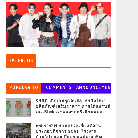
FACEBOOK
POPULAR 10
COMMENTS
ANNOUNCEMEN
T
SNNP เปิดเกมรุกต้นปีลุยธุรกิจใหม่
ผลิตภัณฑ์เสริมอาหาร ภายใต้แบรนด์
เจเล่ฟิตต์ เจาะตลาดพรีเมียมแมส
พช.ราชบุรี ร่วมตรวจเยี่ยมสถาน
ประกอบกิจการ SCGP โรงงาน
บ้านโป่ง และเยี่ยมชมแปลงสาธิต