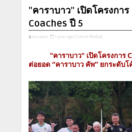
"คาราบาว" เปิดโครงการ
Coaches ปี 5
worawut
1 year ago
ประชาสัมพันธ์,
"คาราบาว" เปิดโครงการ 
ต่อยอด “คาราบาว คัพ” ยกระดับโ