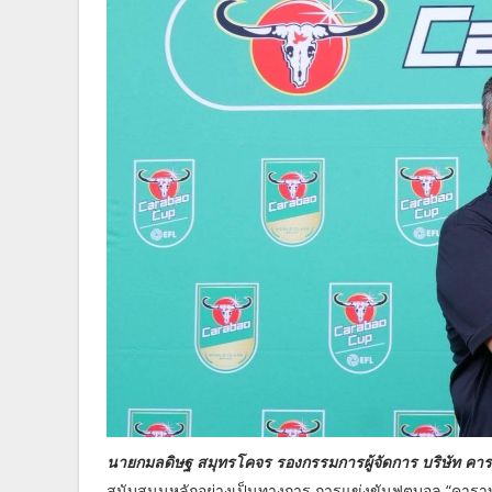
นายกมลดิษฐ สมุทรโคจร รองกรรมการผู้จัดการ บริษัท คาร
สนับสนุนหลักอย่างเป็นทางการ การแข่งขันฟุตบอล “คาราบา