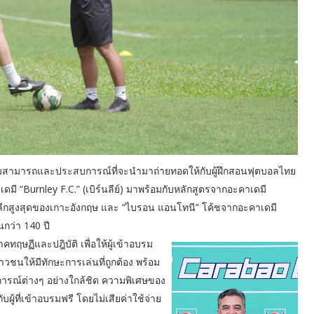
ความสามารถและประสบการณ์ที่จะนำมาถ่ายทอดให้กับผู้ฝึกสอนฟุตบอลไทย
มี “Burnley F.C.” (เบิร์นลีย์) มาพร้อมกับหลักสูตรจากอะคาเดมี
สู่ลีกสูงสุดของเกาะอังกฤษ และ “ไบรอน แอนโทนี” โค้ชจากอะคาเดมี
นกว่า 140 ปี
ทฤษฏีและปฎิบัติ เพื่อให้ผู้เข้าอบรม
ให้มีทักษะการเล่นที่ถูกต้อง พร้อม
ารณ์ต่างๆ อย่างใกล้ชิด ความพิเศษของ
ผู้ที่เข้าอบรมฟรี โดยไม่เสียค่าใช้จ่าย