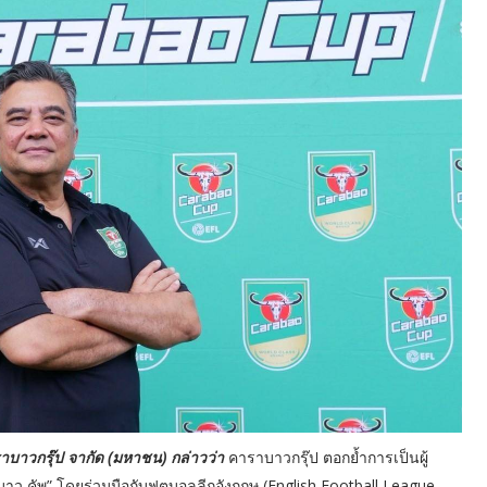
าบาวกรุ๊ป จากัด (มหาชน) กล่าวว่า
คาราบาวกรุ๊ป ตอกย้ำการเป็นผู้
ว คัพ” โดยร่วมมือกับฟุตบอลลีกอังกฤษ (English Football League