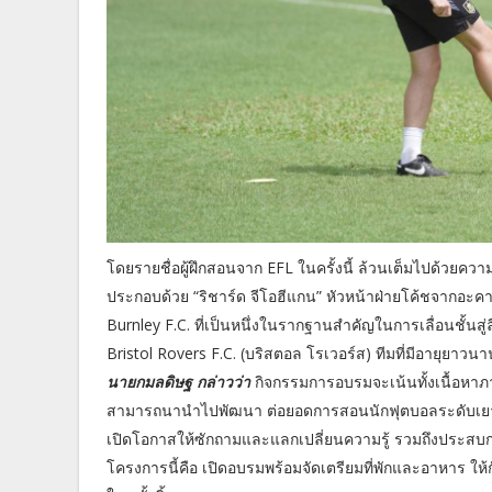
โดยรายชื่อผู้ฝึกสอนจาก EFL ในครั้งนี้ ล้วนเต็มไปด้วย
ประกอบด้วย “ริชาร์ด จีโอฮีแกน” หัวหน้าฝ่ายโค้ชจากอะคาเด
Burnley F.C. ที่เป็นหนึ่งในรากฐานสำคัญในการเลื่อนชั้น
Bristol Rovers F.C. (บริสตอล โรเวอร์ส) ทีมที่มีอายุยาวนา
นายกมลดิษฐ กล่าวว่า
กิจกรรมการอบรมจะเน้นทั้งเนื้อหาภาค
สามารถนานำไปพัฒนา ต่อยอดการสอนนักฟุตบอลระดับเยาวชน
เปิดโอกาสให้ซักถามและแลกเปลี่ยนความรู้ รวมถึงประสบก
โครงการนี้คือ เปิดอบรมพร้อมจัดเตรียมที่พักและอาหาร ให้กับ