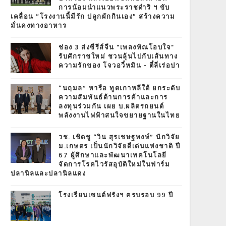
การน้อมนำแนวพระราชดำริ ฯ ขับ
เคลื่อน “โรงงานนี้มีรัก ปลูกผักกินเอง” สร้างความ
มั่นคงทางอาหาร
ช่อง 3 ส่งซีรีส์จีน "เพลงพิณโอบใจ"
รับศักราชใหม่ ชวนลุ้นไปกับเส้นทาง
ความรักของ โจวอวี๋หมิน - ตี๋ลี่เร่อปา
“นฤมล” หารือ ทูตเกาหลีใต้ ยกระดับ
ความสัมพันธ์ด้านการค้าและการ
ลงทุนร่วมกัน เผย บ.ผลิตรถยนต์
พลังงานไฟฟ้าสนใจขยายฐานในไทย
วช. เชิดชู “วิน สุรเชษฐพงษ์” นักวิจัย
ม.เกษตร เป็นนักวิจัยดีเด่นแห่งชาติ ปี
67 ผู้ศึกษาและพัฒนาเทคโนโลยี
จัดการโรคไวรัสอุบัติใหม่ในฟาร์ม
ปลานิลและปลานิลแดง
โรงเรียนเซนต์ฟรังฯ ครบรอบ 99 ปี