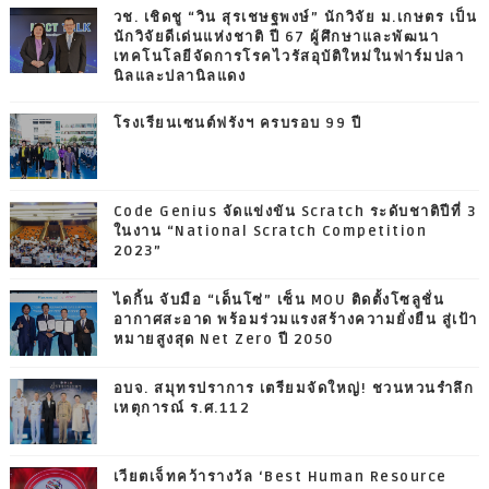
วช. เชิดชู “วิน สุรเชษฐพงษ์” นักวิจัย ม.เกษตร เป็น
นักวิจัยดีเด่นแห่งชาติ ปี 67 ผู้ศึกษาและพัฒนา
เทคโนโลยีจัดการโรคไวรัสอุบัติใหม่ในฟาร์มปลา
นิลและปลานิลแดง
โรงเรียนเซนต์ฟรังฯ ครบรอบ 99 ปี
Code Genius จัดแข่งขัน Scratch ระดับชาติปีที่ 3
ในงาน “National Scratch Competition
2023”
ไดกิ้น จับมือ “เด็นโซ่” เซ็น MOU ติดตั้งโซลูชั่น
อากาศสะอาด พร้อมร่วมแรงสร้างความยั่งยืน สู่เป้า
หมายสูงสุด Net Zero ปี 2050
อบจ. สมุทรปราการ เตรียมจัดใหญ่! ชวนหวนรำลึก
เหตุการณ์ ร.ศ.112
เวียตเจ็ทคว้ารางวัล ‘Best Human Resource