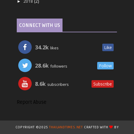
2018
(2)
►
CONNECT WITH US
34.2k
Like
likes
28.6k
Follow
followers
8.6k
Subscribe
subscribers
Report Abuse
COPYRIGHT ©2025
THAILANDTIMES.NET
CRAFTED WITH
BY