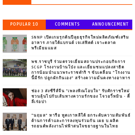
POPULAR 10
COMMENTS
ANNOUNCEMENT
SNNP เปิดเกมรุกต้นปีลุยธุรกิจใหม่ผลิตภัณฑ์เสริม
อาหาร ภายใต้แบรนด์ เจเล่ฟิตต์ เจาะตลาด
พรีเมียมแมส
พช.ราชบุรี ร่วมตรวจเยี่ยมสถานประกอบกิจการ
SCGP โรงงานบ้านโป่ง และเยี่ยมชมแปลงสาธิต
การน้อมนำแนวพระราชดำริ ฯ ขับเคลื่อน “โรงงาน
นี้มีรัก ปลูกผักกินเอง” สร้างความมั่นคงทางอาหาร
ช่อง 3 ส่งซีรีส์จีน "เพลงพิณโอบใจ" รับศักราชใหม่
ชวนลุ้นไปกับเส้นทางความรักของ โจวอวี๋หมิน - ตี๋
ลี่เร่อปา
“นฤมล” หารือ ทูตเกาหลีใต้ ยกระดับความสัมพันธ์
ด้านการค้าและการลงทุนร่วมกัน เผย บ.ผลิต
รถยนต์พลังงานไฟฟ้าสนใจขยายฐานในไทย