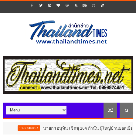
นายกฯ อนุทิน เชิดชู 264 กำนัน ผู้ใหญ่บ้านยอดเยี่ยม มอบแหนบท
ชาสัมพันธ์