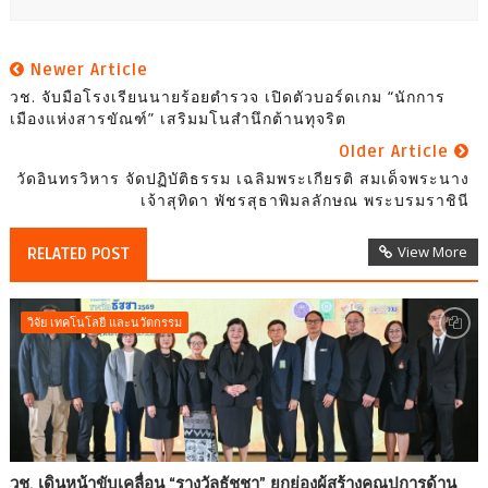
Newer Article
วช. จับมือโรงเรียนนายร้อยตำรวจ เปิดตัวบอร์ดเกม “นักการ
เมืองแห่งสารขัณฑ์” เสริมมโนสำนึกต้านทุจริต
Older Article
วัดอินทรวิหาร จัดปฏิบัติธรรม เฉลิมพระเกียรติ สมเด็จพระนาง
เจ้าสุทิดา พัชรสุธาพิมลลักษณ พระบรมราชินี
View More
RELATED POST
วิจัย เทคโนโลยี และนวัตกรรม
วช. เดินหน้าขับเคลื่อน “รางวัลธัชชา” ยกย่องผู้สร้างคุณูปการด้าน