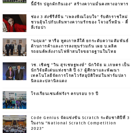
นี้มีรัก ปลูกผักกินเอง” สร้างความมั่นคงทางอาหาร
ช่อง 3 ส่งซีรีส์จีน "เพลงพิณโอบใจ" รับศักราชใหม่
ชวนลุ้นไปกับเส้นทางความรักของ โจวอวี๋หมิน - ตี๋
ลี่เร่อปา
“นฤมล” หารือ ทูตเกาหลีใต้ ยกระดับความสัมพันธ์
ด้านการค้าและการลงทุนร่วมกัน เผย บ.ผลิต
รถยนต์พลังงานไฟฟ้าสนใจขยายฐานในไทย
วช. เชิดชู “วิน สุรเชษฐพงษ์” นักวิจัย ม.เกษตร เป็น
นักวิจัยดีเด่นแห่งชาติ ปี 67 ผู้ศึกษาและพัฒนา
เทคโนโลยีจัดการโรคไวรัสอุบัติใหม่ในฟาร์มปลา
นิลและปลานิลแดง
โรงเรียนเซนต์ฟรังฯ ครบรอบ 99 ปี
Code Genius จัดแข่งขัน Scratch ระดับชาติปีที่ 3
ในงาน “National Scratch Competition
2023”