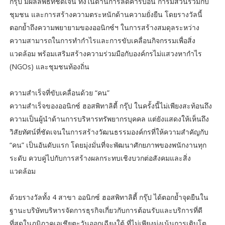
กรุ๊ป มีผลลัพธ์ที่ชัดเจน ทั้งในด้านการลดคาร์บอน การมีส่วนร่วมกับ
ชุมชน และการสร้างความตระหนักด้านความยั่งยืน โดยรางวัลนี้
ตอกย้ำถึงความพยายามของออนิกซ์ฯ ในการสร้างสมดุลระหว่าง
ความสามารถในการทำกำไรและการขับเคลื่อนกิจกรรมเพื่อสิ่ง
แวดล้อม พร้อมเสริมสร้างความร่วมมือกับองค์กรไม่แสวงหากำไร
(NGOs) และชุมชนท้องถิ่น
ความสำเร็จที่ขับเคลื่อนด้วย “คน”
ความสำเร็จของออนิกซ์ ฮอสพิทาลิตี้ กรุ๊ป ในครั้งนี้ไม่เพียงสะท้อนถึง
ความเป็นผู้นำด้านการบริหารทรัพยากรบุคคล แต่ยังแสดงให้เห็นถึง
วิสัยทัศน์ที่ชัดเจนในการสร้างวัฒนธรรมองค์กรที่ให้ความสำคัญกับ
“คน” เป็นอันดับแรก โดยมุ่งมั่นที่จะพัฒนาศักยภาพของพนักงานทุก
ระดับ ควบคู่ไปกับการสร้างผลกระทบเชิงบวกต่อสังคมและสิ่ง
แวดล้อม
ด้วยรางวัลทั้ง 4 สาขา ออนิกซ์ ฮอสพิทาลิตี้ กรุ๊ป ได้ตอกย้ำจุดยืนใน
ฐานะบริษัทบริหารจัดการธุรกิจเกี่ยวกับการต้อนรับและบริการที่ดี
ที่สุดในภูมิภาคเอเชียตะวันออกเฉียงใต้ ที่ไม่เพียงมุ่งเน้นการเติบโต