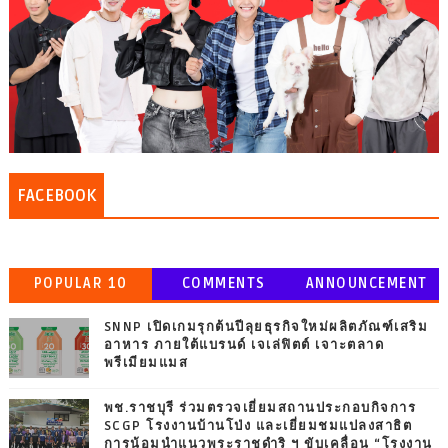
FACEBOOK
POPULAR 10
COMMENTS
ANNOUNCEMENT
SNNP เปิดเกมรุกต้นปีลุยธุรกิจใหม่ผลิตภัณฑ์เสริม
อาหาร ภายใต้แบรนด์ เจเล่ฟิตต์ เจาะตลาด
พรีเมียมแมส
พช.ราชบุรี ร่วมตรวจเยี่ยมสถานประกอบกิจการ
SCGP โรงงานบ้านโป่ง และเยี่ยมชมแปลงสาธิต
การน้อมนำแนวพระราชดำริ ฯ ขับเคลื่อน “โรงงาน