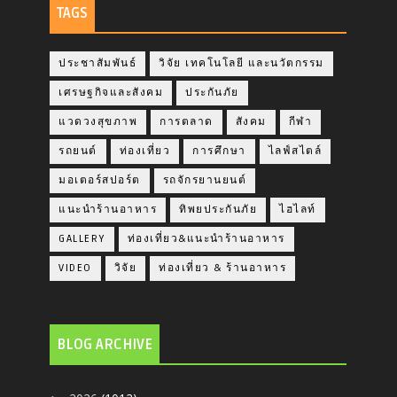
TAGS
ประชาสัมพันธ์
วิจัย เทคโนโลยี และนวัตกรรม
เศรษฐกิจและสังคม
ประกันภัย
แวดวงสุขภาพ
การตลาด
สังคม
กีฬา
รถยนต์
ท่องเที่ยว
การศึกษา
ไลฟ์สไตล์
มอเตอร์สปอร์ต
รถจักรยานยนต์
แนะนำร้านอาหาร
ทิพยประกันภัย
ไฮไลท์
GALLERY
ท่องเที่ยว&แนะนำร้านอาหาร
VIDEO
วิจัย
ท่องเที่ยว & ร้านอาหาร
BLOG ARCHIVE