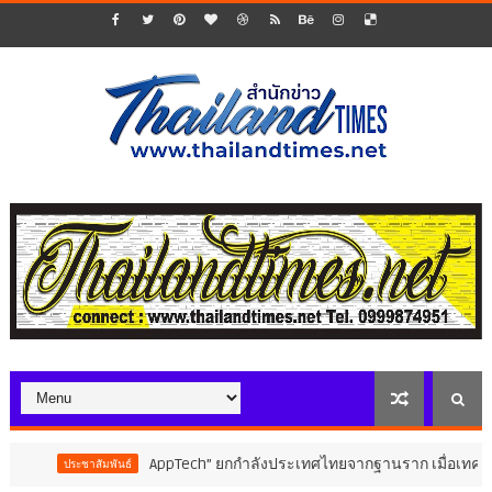
AppTech”​ ยกกำลังประเทศไทยจากฐานราก เมื่อเทคโนโลยีที่เห
ระชาสัมพันธ์