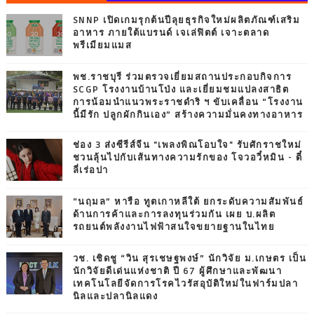
SNNP เปิดเกมรุกต้นปีลุยธุรกิจใหม่ผลิตภัณฑ์เสริม
อาหาร ภายใต้แบรนด์ เจเล่ฟิตต์ เจาะตลาด
พรีเมียมแมส
พช.ราชบุรี ร่วมตรวจเยี่ยมสถานประกอบกิจการ
SCGP โรงงานบ้านโป่ง และเยี่ยมชมแปลงสาธิต
การน้อมนำแนวพระราชดำริ ฯ ขับเคลื่อน “โรงงาน
นี้มีรัก ปลูกผักกินเอง” สร้างความมั่นคงทางอาหาร
ช่อง 3 ส่งซีรีส์จีน "เพลงพิณโอบใจ" รับศักราชใหม่
ชวนลุ้นไปกับเส้นทางความรักของ โจวอวี๋หมิน - ตี๋
ลี่เร่อปา
“นฤมล” หารือ ทูตเกาหลีใต้ ยกระดับความสัมพันธ์
ด้านการค้าและการลงทุนร่วมกัน เผย บ.ผลิต
รถยนต์พลังงานไฟฟ้าสนใจขยายฐานในไทย
วช. เชิดชู “วิน สุรเชษฐพงษ์” นักวิจัย ม.เกษตร เป็น
นักวิจัยดีเด่นแห่งชาติ ปี 67 ผู้ศึกษาและพัฒนา
เทคโนโลยีจัดการโรคไวรัสอุบัติใหม่ในฟาร์มปลา
นิลและปลานิลแดง