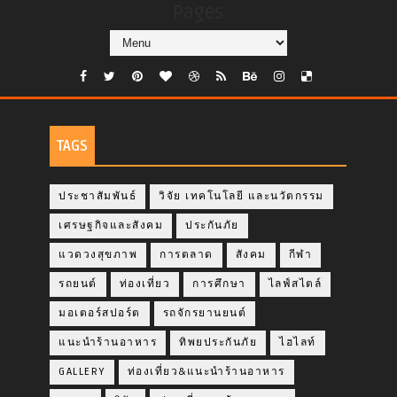
Pages
TAGS
ประชาสัมพันธ์
วิจัย เทคโนโลยี และนวัตกรรม
เศรษฐกิจและสังคม
ประกันภัย
แวดวงสุขภาพ
การตลาด
สังคม
กีฬา
รถยนต์
ท่องเที่ยว
การศึกษา
ไลฟ์สไตล์
มอเตอร์สปอร์ต
รถจักรยานยนต์
แนะนำร้านอาหาร
ทิพยประกันภัย
ไฮไลท์
GALLERY
ท่องเที่ยว&แนะนำร้านอาหาร