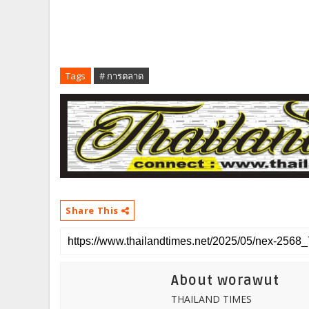
Tags
# การตลาด
Share This
About worawut
THAILAND TIMES