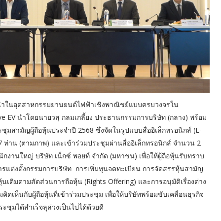
NEX ผู้นำในอุตสาหกรรมยานยนต์ไฟฟ้าเชิงพาณิชย์แบบครบวงจรใน
ve EV นำโดยนายวสุ กลมเกลี้ยง ประธานกรรมการบริษัท (กลาง) พร้อม
มสามัญผู้ถือหุ้นประจำปี 2568 ซึ่งจัดในรูปแบบสื่ออิเล็กทรอนิกส์ (E-
7 ท่าน (ตามภาพ) และเข้าร่วมประชุมผ่านสื่ออิเล็กทรอนิกส์ จำนวน 2
ใหญ่ บริษัท เน็กซ์ พอยท์ จำกัด (มหาชน) เพื่อให้ผู้ถือหุ้นรับทราบ
รแต่งตั้งกรรมการบริษัท การเพิ่มทุนจดทะเบียน การจัดสรรหุ้นสามัญ
อหุ้นเดิมตามสัดส่วนการถือหุ้น (Rights Offering) และการอนุมัติเรื่องต่าง
นกับผู้ถือหุ้นที่เข้าร่วมประชุม เพื่อให้บริษัทพร้อมขับเคลื่อนธุรกิจ
ะชุมได้สำเร็จลุล่วงเป็นไปได้ด้วยดี