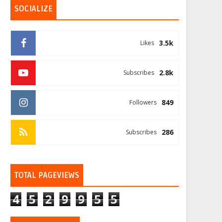
SOCIALIZE
3.5k
Likes
2.8k
Subscribes
849
Followers
286
Subscribes
TOTAL PAGEVIEWS
4
5
2
9
9
5
5