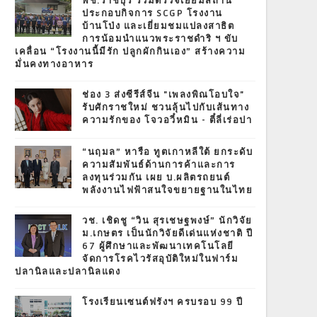
พช.ราชบุรี ร่วมตรวจเยี่ยมสถาน
ประกอบกิจการ SCGP โรงงาน
บ้านโป่ง และเยี่ยมชมแปลงสาธิต
การน้อมนำแนวพระราชดำริ ฯ ขับ
เคลื่อน “โรงงานนี้มีรัก ปลูกผักกินเอง” สร้างความ
มั่นคงทางอาหาร
ช่อง 3 ส่งซีรีส์จีน "เพลงพิณโอบใจ"
รับศักราชใหม่ ชวนลุ้นไปกับเส้นทาง
ความรักของ โจวอวี๋หมิน - ตี๋ลี่เร่อปา
“นฤมล” หารือ ทูตเกาหลีใต้ ยกระดับ
ความสัมพันธ์ด้านการค้าและการ
ลงทุนร่วมกัน เผย บ.ผลิตรถยนต์
พลังงานไฟฟ้าสนใจขยายฐานในไทย
วช. เชิดชู “วิน สุรเชษฐพงษ์” นักวิจัย
ม.เกษตร เป็นนักวิจัยดีเด่นแห่งชาติ ปี
67 ผู้ศึกษาและพัฒนาเทคโนโลยี
จัดการโรคไวรัสอุบัติใหม่ในฟาร์ม
ปลานิลและปลานิลแดง
โรงเรียนเซนต์ฟรังฯ ครบรอบ 99 ปี