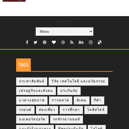
Pages
TAGS
ประชาสัมพันธ์
วิจัย เทคโนโลยี และนวัตกรรม
เศรษฐกิจและสังคม
ประกันภัย
แวดวงสุขภาพ
การตลาด
สังคม
กีฬา
รถยนต์
ท่องเที่ยว
การศึกษา
ไลฟ์สไตล์
มอเตอร์สปอร์ต
รถจักรยานยนต์
แนะนำร้านอาหาร
ทิพยประกันภัย
ไฮไลท์