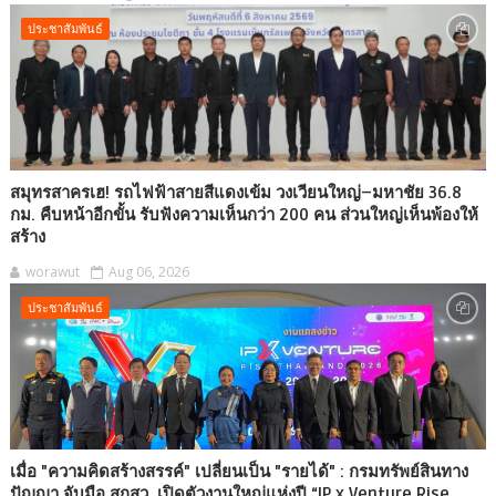
ประชาสัมพันธ์
สมุทรสาครเฮ! รถไฟฟ้าสายสีแดงเข้ม วงเวียนใหญ่–มหาชัย 36.8
กม. คืบหน้าอีกขั้น รับฟังความเห็นกว่า 200 คน ส่วนใหญ่เห็นพ้องให้
สร้าง
worawut
Aug 06, 2026
ประชาสัมพันธ์
เมื่อ "ความคิดสร้างสรรค์" เปลี่ยนเป็น "รายได้" : กรมทรัพย์สินทาง
ปัญญา จับมือ สกสว. เปิดตัวงานใหญ่แห่งปี “IP x Venture Rise