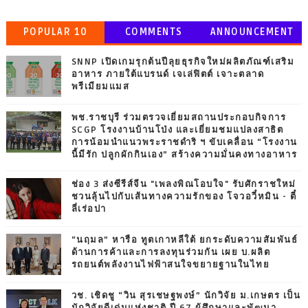
POPULAR 10
COMMENTS
ANNOUNCEMENT
SNNP เปิดเกมรุกต้นปีลุยธุรกิจใหม่ผลิตภัณฑ์เสริม
อาหาร ภายใต้แบรนด์ เจเล่ฟิตต์ เจาะตลาด
พรีเมียมแมส
พช.ราชบุรี ร่วมตรวจเยี่ยมสถานประกอบกิจการ
SCGP โรงงานบ้านโป่ง และเยี่ยมชมแปลงสาธิต
การน้อมนำแนวพระราชดำริ ฯ ขับเคลื่อน “โรงงาน
นี้มีรัก ปลูกผักกินเอง” สร้างความมั่นคงทางอาหาร
ช่อง 3 ส่งซีรีส์จีน "เพลงพิณโอบใจ" รับศักราชใหม่
ชวนลุ้นไปกับเส้นทางความรักของ โจวอวี๋หมิน - ตี๋
ลี่เร่อปา
“นฤมล” หารือ ทูตเกาหลีใต้ ยกระดับความสัมพันธ์
ด้านการค้าและการลงทุนร่วมกัน เผย บ.ผลิต
รถยนต์พลังงานไฟฟ้าสนใจขยายฐานในไทย
วช. เชิดชู “วิน สุรเชษฐพงษ์” นักวิจัย ม.เกษตร เป็น