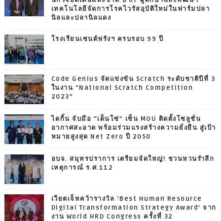
นักวิจัยดีเด่นแห่งชาติ ปี 67 ผู้ศึกษาและพัฒนา
เทคโนโลยีจัดการโรคไวรัสอุบัติใหม่ในฟาร์มปลา
นิลและปลานิลแดง
โรงเรียนเซนต์ฟรังฯ ครบรอบ 99 ปี
Code Genius จัดแข่งขัน Scratch ระดับชาติปีที่ 3
ในงาน “National Scratch Competition
2023”
ไดกิ้น จับมือ “เด็นโซ่” เซ็น MOU ติดตั้งโซลูชั่น
อากาศสะอาด พร้อมร่วมแรงสร้างความยั่งยืน สู่เป้า
หมายสูงสุด Net Zero ปี 2050
อบจ. สมุทรปราการ เตรียมจัดใหญ่! ชวนหวนรำลึก
เหตุการณ์ ร.ศ.112
เวียตเจ็ทคว้ารางวัล ‘Best Human Resource
Digital Transformation Strategy Award’ จาก
งาน World HRD Congress ครั้งที่ 32