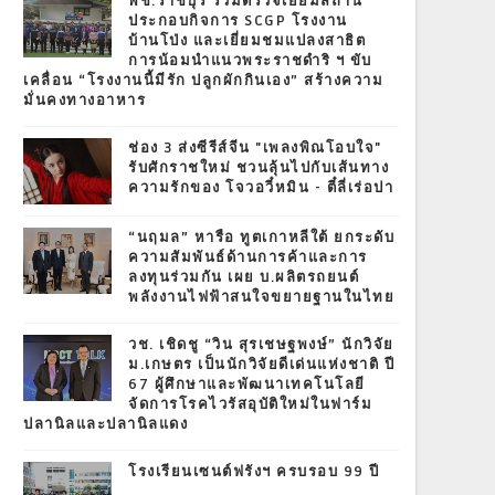
พช.ราชบุรี ร่วมตรวจเยี่ยมสถาน
ประกอบกิจการ SCGP โรงงาน
บ้านโป่ง และเยี่ยมชมแปลงสาธิต
การน้อมนำแนวพระราชดำริ ฯ ขับ
เคลื่อน “โรงงานนี้มีรัก ปลูกผักกินเอง” สร้างความ
มั่นคงทางอาหาร
ช่อง 3 ส่งซีรีส์จีน "เพลงพิณโอบใจ"
รับศักราชใหม่ ชวนลุ้นไปกับเส้นทาง
ความรักของ โจวอวี๋หมิน - ตี๋ลี่เร่อปา
“นฤมล” หารือ ทูตเกาหลีใต้ ยกระดับ
ความสัมพันธ์ด้านการค้าและการ
ลงทุนร่วมกัน เผย บ.ผลิตรถยนต์
พลังงานไฟฟ้าสนใจขยายฐานในไทย
วช. เชิดชู “วิน สุรเชษฐพงษ์” นักวิจัย
ม.เกษตร เป็นนักวิจัยดีเด่นแห่งชาติ ปี
67 ผู้ศึกษาและพัฒนาเทคโนโลยี
จัดการโรคไวรัสอุบัติใหม่ในฟาร์ม
ปลานิลและปลานิลแดง
โรงเรียนเซนต์ฟรังฯ ครบรอบ 99 ปี