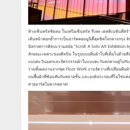
ห้างเซ็นทรัลชิดลม ในเครือเซ็นทรัล รีเทล เดสติเนชันที่
เดินหน้าตอกย้ำการเป็นอาร์ตคอมมูนิตี้สุดชิคใจกลางกรุง 
นิทรรศการศิลปะร่วมสมัย “Scroll: A Solo Art Exhibitio
ลักษณะเฉพาะของศิลปิน ในรูปแบบผืนผ้าใบที่เต็มไปด้วยสี
แบบตะวันออกและจิตรกรรมผ้าใบแบบตะวันตกควบคู่ไปกับงาน
รวมทั้งผลงานจากชุด Floor Work งานจัดวางที่เปลี่ยนผืนผ
บนพื้นผิวที่ซ้อนทับกันหลายชั้น และองค์ประกอบที่ไม่ใช่แ
สายอาร์ตไม่ควรพลาด!