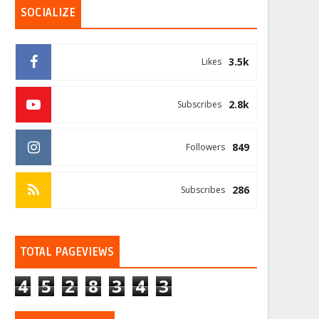
SOCIALIZE
3.5k
Likes
2.8k
Subscribes
849
Followers
286
Subscribes
TOTAL PAGEVIEWS
4
5
2
8
3
4
3