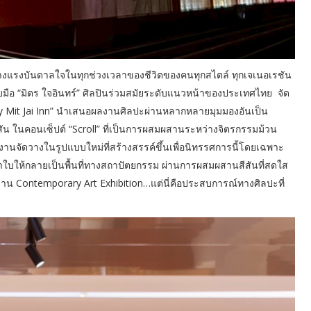
สร้างแรงบันดาลใจในทุกช่วงเวลาของชีวิตของคนทุกสไตล์ ทุกเจเนอเรชัน
จับมือ “มิตร ใจอินทร์” ศิลปินร่วมสมัยระดับแนวหน้าของประเทศไทย จัด
n by Mit Jai Inn” นำเสนอผลงานศิลปะผ่านหลากหลายมุมมองอันเป็น
สัน ในคอนเซ็ปต์ “Scroll” ที่เป็นการผสมผสานระหว่างจิตรกรรมม้วน
จัดวางในรูปแบบใหม่ที่สร้างสรรค์ขึ้นเพื่อนิทรรศการนี้โดยเฉพาะ
้าใบให้กลายเป็นพื้นที่ทางสถาปัตยกรรม ผ่านการผสมผสานสีสันที่สดใส
ค่งาน Contemporary Art Exhibition…แต่นี่คือประสบการณ์ทางศิลปะที่