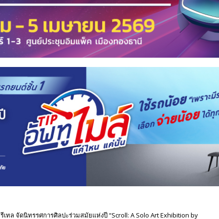
รีเทล จัดนิทรรศการศิลปะร่วมสมัยแห่งปี “Scroll: A Solo Art Exhibition by