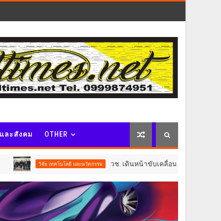
จและสังคม
OTHER
วช. เดินหน้าขับเคลื่อน “รางวัลธัชชา” ยกย่องผู้สร้างคุณ
นโลยี และนวัตกรรม