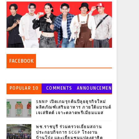
FACEBOOK
POPULAR 10
COMMENTS
ANNOUNCEMEN
T
SNNP เปิดเกมรุกต้นปีลุยธุรกิจใหม่
ผลิตภัณฑ์เสริมอาหาร ภายใต้แบรนด์
เจเล่ฟิตต์ เจาะตลาดพรีเมียมแมส
พช.ราชบุรี ร่วมตรวจเยี่ยมสถาน
ประกอบกิจการ SCGP โรงงาน
บ้านโป่ง และเยี่ยมชมแปลงสาธิต