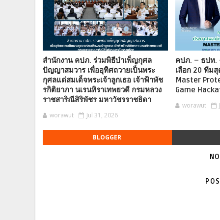
สำนักงาน คปภ. ร่วมพิธีบำเพ็ญกุศล
คปภ. – ธปท. 
ปัญญาสมวาร เพื่ออุทิศถวายเป็นพระ
เลือก 20 ทีมสุ
กุศลแด่สมเด็จพระเจ้าลูกเธอ เจ้าฟ้าพัช
Master Prot
รกิติยาภา นเรนทิราเทพยวดี กรมหลวง
Game Hacka
ราชสาริณีสิริพัชร มหาวัชรราชธิดา
worawut
worawut
Jul 31, 2026
BLOGGER
NO
POS