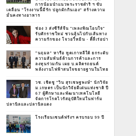
การน้อมนำแนวพระราชดำริ ฯ ขับ
เคลื่อน “โรงงานนี้มีรัก ปลูกผักกินเอง” สร้างความ
มั่นคงทางอาหาร
ช่อง 3 ส่งซีรีส์จีน "เพลงพิณโอบใจ"
รับศักราชใหม่ ชวนลุ้นไปกับเส้นทาง
ความรักของ โจวอวี๋หมิน - ตี๋ลี่เร่อปา
“นฤมล” หารือ ทูตเกาหลีใต้ ยกระดับ
ความสัมพันธ์ด้านการค้าและการ
ลงทุนร่วมกัน เผย บ.ผลิตรถยนต์
พลังงานไฟฟ้าสนใจขยายฐานในไทย
วช. เชิดชู “วิน สุรเชษฐพงษ์” นักวิจัย
ม.เกษตร เป็นนักวิจัยดีเด่นแห่งชาติ ปี
67 ผู้ศึกษาและพัฒนาเทคโนโลยี
จัดการโรคไวรัสอุบัติใหม่ในฟาร์ม
ปลานิลและปลานิลแดง
โรงเรียนเซนต์ฟรังฯ ครบรอบ 99 ปี