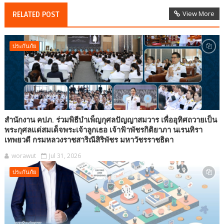
View More
RELATED POST
ประกันภัย
สำนักงาน คปภ. ร่วมพิธีบำเพ็ญกุศลปัญญาสมวาร เพื่ออุทิศถวายเป็น
พระกุศลแด่สมเด็จพระเจ้าลูกเธอ เจ้าฟ้าพัชรกิติยาภา นเรนทิรา
เทพยวดี กรมหลวงราชสาริณีสิริพัชร มหาวัชรราชธิดา
worawut
Jul 31, 2026
ประกันภัย