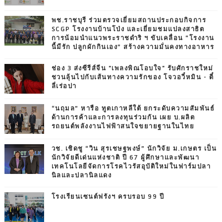
พช.ราชบุรี ร่วมตรวจเยี่ยมสถานประกอบกิจการ
SCGP โรงงานบ้านโป่ง และเยี่ยมชมแปลงสาธิต
การน้อมนำแนวพระราชดำริ ฯ ขับเคลื่อน “โรงงาน
นี้มีรัก ปลูกผักกินเอง” สร้างความมั่นคงทางอาหาร
ช่อง 3 ส่งซีรีส์จีน "เพลงพิณโอบใจ" รับศักราชใหม่
ชวนลุ้นไปกับเส้นทางความรักของ โจวอวี๋หมิน - ตี๋
ลี่เร่อปา
“นฤมล” หารือ ทูตเกาหลีใต้ ยกระดับความสัมพันธ์
ด้านการค้าและการลงทุนร่วมกัน เผย บ.ผลิต
รถยนต์พลังงานไฟฟ้าสนใจขยายฐานในไทย
วช. เชิดชู “วิน สุรเชษฐพงษ์” นักวิจัย ม.เกษตร เป็น
นักวิจัยดีเด่นแห่งชาติ ปี 67 ผู้ศึกษาและพัฒนา
เทคโนโลยีจัดการโรคไวรัสอุบัติใหม่ในฟาร์มปลา
นิลและปลานิลแดง
โรงเรียนเซนต์ฟรังฯ ครบรอบ 99 ปี