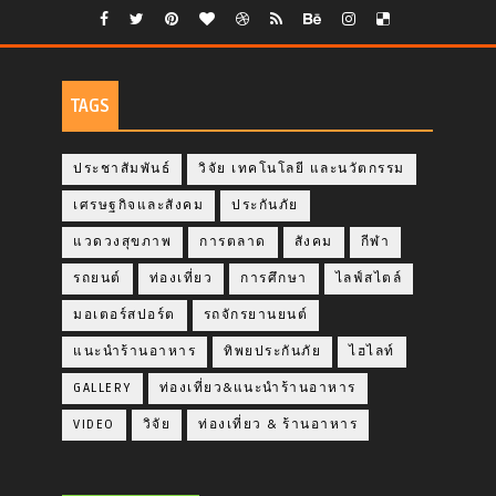
TAGS
ประชาสัมพันธ์
วิจัย เทคโนโลยี และนวัตกรรม
เศรษฐกิจและสังคม
ประกันภัย
แวดวงสุขภาพ
การตลาด
สังคม
กีฬา
รถยนต์
ท่องเที่ยว
การศึกษา
ไลฟ์สไตล์
มอเตอร์สปอร์ต
รถจักรยานยนต์
แนะนำร้านอาหาร
ทิพยประกันภัย
ไฮไลท์
GALLERY
ท่องเที่ยว&แนะนำร้านอาหาร
VIDEO
วิจัย
ท่องเที่ยว & ร้านอาหาร