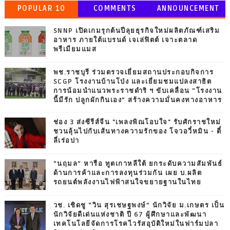
POPULAR 10
COMMENTS
ANNOUNCEMENT
SNNP เปิดเกมรุกต้นปีลุยธุรกิจใหม่ผลิตภัณฑ์เสริม
อาหาร ภายใต้แบรนด์ เจเล่ฟิตต์ เจาะตลาด
พรีเมียมแมส
พช.ราชบุรี ร่วมตรวจเยี่ยมสถานประกอบกิจการ
SCGP โรงงานบ้านโป่ง และเยี่ยมชมแปลงสาธิต
การน้อมนำแนวพระราชดำริ ฯ ขับเคลื่อน “โรงงาน
นี้มีรัก ปลูกผักกินเอง” สร้างความมั่นคงทางอาหาร
ช่อง 3 ส่งซีรีส์จีน "เพลงพิณโอบใจ" รับศักราชใหม่
ชวนลุ้นไปกับเส้นทางความรักของ โจวอวี๋หมิน - ตี๋
ลี่เร่อปา
“นฤมล” หารือ ทูตเกาหลีใต้ ยกระดับความสัมพันธ์
ด้านการค้าและการลงทุนร่วมกัน เผย บ.ผลิต
รถยนต์พลังงานไฟฟ้าสนใจขยายฐานในไทย
วช. เชิดชู “วิน สุรเชษฐพงษ์” นักวิจัย ม.เกษตร เป็น
นักวิจัยดีเด่นแห่งชาติ ปี 67 ผู้ศึกษาและพัฒนา
เทคโนโลยีจัดการโรคไวรัสอุบัติใหม่ในฟาร์มปลา