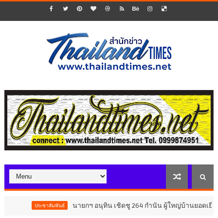
นายกฯ อนุทิน เชิดชู 264 กำนัน ผู้ใหญ่บ้านยอดเยี่ยม มอบแหน
ประชาสัมพันธ์