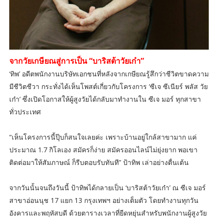
จากวัยเกษียณสู่การเป็น “บาริสต้าวัยเก๋า”
‘ทิพ’ อดีตพนักงานบริษัทเอกชนที่หลังจากเกษียณรู้สึกว่าชีวิตขาดความ
มีชีวิตชีวา กระทั่งได้เห็นโพสต์เกี่ยวกับโครงการ ‘ซีเจ ซีเนียร์ พลัส วัย
เก๋า’ ซึ่งเปิดโอกาสให้ผู้สูงวัยได้กลับมาทำงานใน ซีเจ มอร์ ทุกสาขา
ทั่วประเทศ
“เห็นโครงการนี้ปุ๊บก็สนใจเลยค่ะ เพราะบ้านอยู่ใกล้สาขามาก แค่
ประมาณ 1.7 กิโลเอง สมัครก็ง่าย สมัครออนไลน์ไม่ยุ่งยาก พอเขา
ติดต่อมาให้สัมภาษณ์ ก็รีบตอบรับทันที” ป้าทิพ เล่าอย่างตื่นเต้น
จากวันนั้นจนถึงวันนี้ ป้าทิพได้กลายเป็น ‘บาริสต้าวัยเก๋า’ ณ ซีเจ มอร์
สาขาอ่อนนุช 17 แยก 13 กรุงเทพฯ อย่างเต็มตัว โดยทำงานทุกวัน
อังคารและพฤหัสบดี ด้วยตารางเวลาที่ยืดหยุ่นสำหรับพนักงานผู้สูงวัย