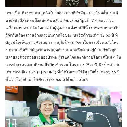
“อายุเป็นเพียงตัวเลข...พลังในใจต่างหากที่สำคัญ” ประโยคสั้น ๆ แต่
ทรงพลังนี้สะท้อนถึงแพชชั่นหลังเกษียณของ ‘คุณป้าทิพ-ทิพวรรณ
เสงี่ยมมหาศาล’ ในโอกาสวันผู้สูงอายุแห่งชาติปีนี้ เราขอพาทุกคนไป
รู้จักกับเรื่องราวสร้างแรงบันดาลใจของ ‘บาริสต้าวัยเก๋า’ วัย 63 ปี ที่
พิสูจน์ให้เห็นอย่างชัดเจนว่า อายุไม่ใช่อุปสรรคในการเริ่มต้นสิ่งใหม่
ๆ ความเชื่อที่ว่าผู้สูงวัยควรหยุดทำงานและพักผ่อนอยู่บ้าน กำลังถูก
ทลายลงด้วยตัวอย่างของป้าทิพ ผู้ที่เปิดใจและกล้ารับโอกาสใหม่ ๆ ใน
การทำงานหลังเกษียณ ป้าทิพเข้าร่วม โครงการ ‘ซีเจ ซีเนียร์ พลัส วัย
เก๋า’ ของ ซีเจ มอร์ (CJ MORE) ที่เปิดโอกาสให้ผู้สูงวัยตั้งแต่อายุ 55 ปี
ขึ้นไป ได้กลับมาใช้ศักยภาพของตนได้อย่างเต็มที่