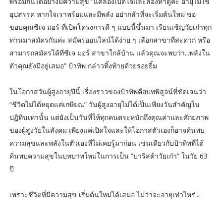
พร้อมกันได้อย่างมีความสุข “แค่ลองเปิดใจและลองทำดูค่ะ อายุไม่ใช่
อุปสรรค หากใจเราพร้อมและมีพลัง อย่ากลัวที่จะเริ่มต้นใหม่ ขอ
ขอบคุณซีเจ มอร์ ที่เปิดโครงการดี ๆ แบบนี้ขึ้นมา เรียนเชิญวัยเก๋าทุก
ท่านมาสมัครกันค่ะ สมัครออนไลน์ได้ง่าย ๆ เลือกสาขาที่สะดวก หรือ
สามารถสมัครได้ที่ซีเจ มอร์ สาขาใกล้บ้าน แล้วคุณจะพบว่า...พลังใน
ตัวคุณยังมีอยู่เสมอ” ป้าทิพ กล่าวทิ้งท้ายด้วยรอยยิ้ม
ในโอกาสวันผู้สูงอายุปีนี้ เรื่องราวของป้าทิพคือบทพิสูจน์ที่ชัดเจนว่า
“ชีวิตไม่ได้หยุดแค่เกษียณ” วันผู้สูงอายุไม่ได้เป็นเพียงวันสำคัญใน
ปฏิทินเท่านั้น แต่ยังเป็นวันที่ให้ทุกคนตระหนักถึงคุณค่าและศักยภาพ
ของผู้สูงวัยในสังคม เพียงแค่เปิดใจและให้โอกาสตัวเองก็อาจค้นพบ
ความสุขและพลังในตัวเองที่ไม่เคยรู้มาก่อน เช่นเดียวกับป้าทิพที่ได้
ค้นพบความสุขในบทบาทใหม่ในการเป็น “บาริสต้าวัยเก๋า” ในวัย 63
ปี
เพราะชีวิตที่มีความสุข เริ่มต้นใหม่ได้เสมอ ไม่ว่าจะอายุเท่าไหร่...