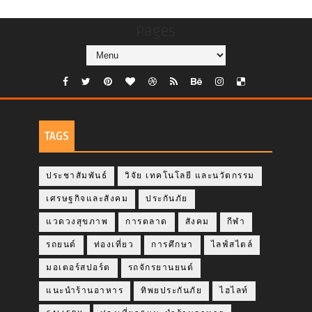
Pages
TAGS
ประชาสัมพันธ์
วิจัย เทคโนโลยี และนวัตกรรม
เศรษฐกิจและสังคม
ประกันภัย
แวดวงสุขภาพ
การตลาด
สังคม
กีฬา
รถยนต์
ท่องเที่ยว
การศึกษา
ไลฟ์สไตล์
มอเตอร์สปอร์ต
รถจักรยานยนต์
แนะนำร้านอาหาร
ทิพยประกันภัย
ไฮไลท์