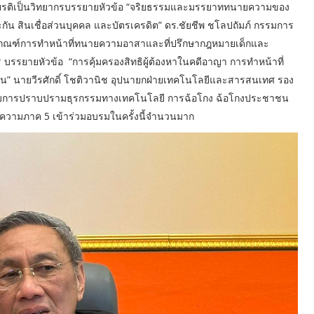
ียรติเป็นวิทยากรบรรยายหัวข้อ “จริยธรรมและมรรยาททนายความของ
กัน สินเชื่อส่วนบุคคล และบัตรเครดิต” ดร.ชัยชีพ ชโลปถัมภ์ กรรมการ
เกณฑ์การทำหน้าที่ทนายความอาสาและที่ปรึกษากฎหมายเด็กและ
รรยายหัวข้อ “การคุ้มครองสิทธิผู้ต้องหาในคดีอาญา การทำหน้าที่
 นายวีรศักดิ์ โชติวานิช อุปนายกฝ่ายเทคโนโลยีและสารสนเทศ รอง
กับการปราบปรามธุรกรรมทางเทคโนโลยี การฉ้อโกง ฉ้อโกงประชาชน
ยความภาค 5 เข้าร่วมอบรมในครั้งนี้จำนวนมาก