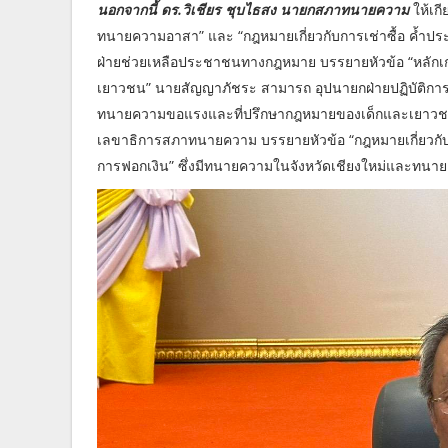
นอกจากนี้ ดร.วิเชียร ชุบไธสง นายกสภาทนายความ
ให้เก
ทนายความอาสา” และ “กฎหมายเกี่ยวกับการเช่าซื้อ ค้ำประ
ฝ่ายช่วยเหลือประชาชนทางกฎหมาย บรรยายหัวข้อ “หลัก
เยาวชน” นายสัญญาภัชระ สามารถ อุปนายกฝ่ายปฏิบัติการ บ
ทนายความขอแรงและที่ปรึกษากฎหมายของเด็กและเยาวชน”
เลขาธิการสภาทนายความ บรรยายหัวข้อ “กฎหมายเกี่ยว
การฟอกเงิน” ซึ่งมีทนายความในจังหวัดเชียงใหม่และทนา