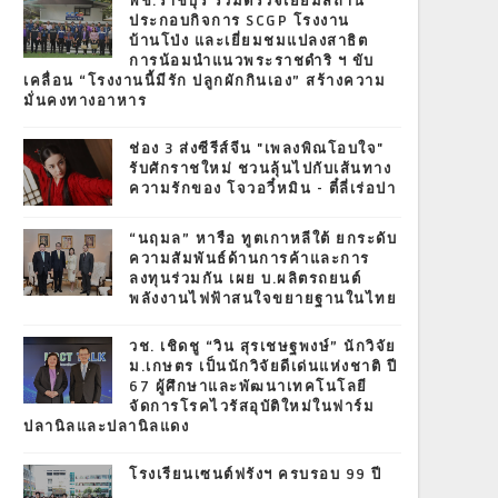
พช.ราชบุรี ร่วมตรวจเยี่ยมสถาน
ประกอบกิจการ SCGP โรงงาน
บ้านโป่ง และเยี่ยมชมแปลงสาธิต
การน้อมนำแนวพระราชดำริ ฯ ขับ
เคลื่อน “โรงงานนี้มีรัก ปลูกผักกินเอง” สร้างความ
มั่นคงทางอาหาร
ช่อง 3 ส่งซีรีส์จีน "เพลงพิณโอบใจ"
รับศักราชใหม่ ชวนลุ้นไปกับเส้นทาง
ความรักของ โจวอวี๋หมิน - ตี๋ลี่เร่อปา
“นฤมล” หารือ ทูตเกาหลีใต้ ยกระดับ
ความสัมพันธ์ด้านการค้าและการ
ลงทุนร่วมกัน เผย บ.ผลิตรถยนต์
พลังงานไฟฟ้าสนใจขยายฐานในไทย
วช. เชิดชู “วิน สุรเชษฐพงษ์” นักวิจัย
ม.เกษตร เป็นนักวิจัยดีเด่นแห่งชาติ ปี
67 ผู้ศึกษาและพัฒนาเทคโนโลยี
จัดการโรคไวรัสอุบัติใหม่ในฟาร์ม
ปลานิลและปลานิลแดง
โรงเรียนเซนต์ฟรังฯ ครบรอบ 99 ปี