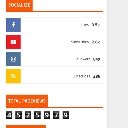
SOCIALIZE
3.5k
Likes
2.8k
Subscribes
849
Followers
286
Subscribes
TOTAL PAGEVIEWS
4
5
2
5
9
7
9