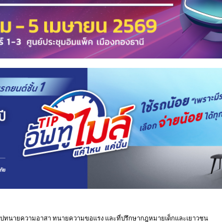
ูปทนายความอาสา ทนายความขอแรง และที่ปรึกษากฎหมายเด็กและเยาวชน