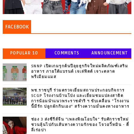
FACEBOOK
POPULAR 10
COMMENTS
ANNOUNCEMENT
SNNP เปิดเกมรุกต้นปีลุยธุรกิจใหม่ผลิตภัณฑ์เสริม
อาหาร ภายใต้แบรนด์ เจเล่ฟิตต์ เจาะตลาด
พรีเมียมแมส
พช.ราชบุรี ร่วมตรวจเยี่ยมสถานประกอบกิจการ
SCGP โรงงานบ้านโป่ง และเยี่ยมชมแปลงสาธิต
การน้อมนำแนวพระราชดำริ ฯ ขับเคลื่อน “โรงงาน
นี้มีรัก ปลูกผักกินเอง” สร้างความมั่นคงทางอาหาร
ช่อง 3 ส่งซีรีส์จีน "เพลงพิณโอบใจ" รับศักราชใหม่
ชวนลุ้นไปกับเส้นทางความรักของ โจวอวี๋หมิน - ตี๋
ลี่เร่อปา