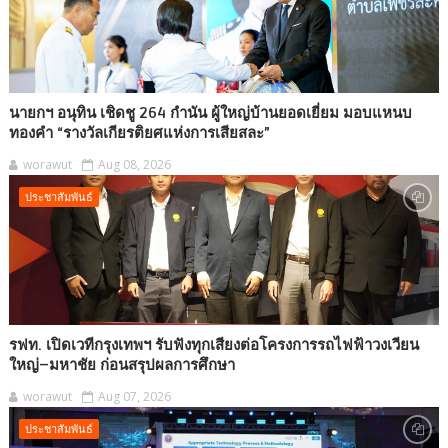
นายกฯ อนุทิน เชิดชู 264 กำนัน ผู้ใหญ่บ้านยอดเยี่ยม มอบแหนบ
ทองคำ “รางวัลเกียรติยศแห่งการเสียสละ”
worawut
Aug 08, 2026
ประชาสัมพันธ์
รฟท. เปิดเวทีกรุงเทพฯ รับฟังทุกเสียงต่อโครงการรถไฟฟ้าวงเวียน
ใหญ่–มหาชัย ก่อนสรุปผลการศึกษา
worawut
Aug 07, 2026
ประชาสัมพันธ์