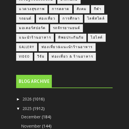
แวดวงสุขภาพ
การตลาด
สังคม
กีฬา
รถยนต์
ท่องเที่ยว
การศึกษา
ไลฟ์สไตล์
มอเตอร์สปอร์ต
รถจักรยานยนต์
แนะนำร้านอาหาร
ทิพยประกันภัย
ไฮไลท์
GALLERY
ท่องเที่ยว&แนะนำร้านอาหาร
VIDEO
วิจัย
ท่องเที่ยว & ร้านอาหาร
BLOG ARCHIVE
2026
(1016)
►
2025
(1912)
▼
December
(184)
November
(144)