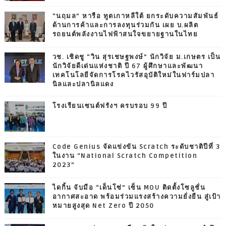
“นฤมล” หารือ ทูตเกาหลีใต้ ยกระดับความสัมพันธ์
ด้านการค้าและการลงทุนร่วมกัน เผย บ.ผลิต
รถยนต์พลังงานไฟฟ้าสนใจขยายฐานในไทย
วช. เชิดชู “วิน สุรเชษฐพงษ์” นักวิจัย ม.เกษตร เป็น
นักวิจัยดีเด่นแห่งชาติ ปี 67 ผู้ศึกษาและพัฒนา
เทคโนโลยีจัดการโรคไวรัสอุบัติใหม่ในฟาร์มปลา
นิลและปลานิลแดง
โรงเรียนเซนต์ฟรังฯ ครบรอบ 99 ปี
Code Genius จัดแข่งขัน Scratch ระดับชาติปีที่ 3
ในงาน “National Scratch Competition
2023”
ไดกิ้น จับมือ “เด็นโซ่” เซ็น MOU ติดตั้งโซลูชั่น
อากาศสะอาด พร้อมร่วมแรงสร้างความยั่งยืน สู่เป้า
หมายสูงสุด Net Zero ปี 2050