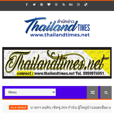
นายกฯ อนุทิน เชิดชู 264 กำนัน ผู้ใหญ่บ้านยอดเยี่ยม มอบแหนบทองคำ
ันธ์