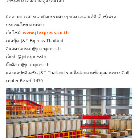
โยชน์ทางโลจิสติกส์สู่สังคมโลก
ติดตามข่าวสารและกิจกรรมต่างๆ ของ เจแอนด์ที เอ็กซ์เพรส
ประเทศไทย ผ่านทาง
เว็บไซต์:
www.jtexpress.co.th
เฟสบุ๊ค: J&T Express Thailand
อินสตาแกรม: @jntexpressth
เอ็กซ์: @jntexpressth
ติ๊กต๊อก: @jntexpressth
และแอปพลิเคชัน J&T Thailand รวมถึงสอบถามข้อมูลผ่านทาง Call
center ที่เบอร์ 1470