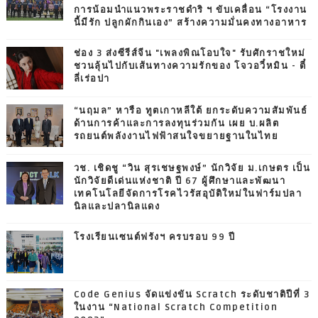
การน้อมนำแนวพระราชดำริ ฯ ขับเคลื่อน “โรงงาน
นี้มีรัก ปลูกผักกินเอง” สร้างความมั่นคงทางอาหาร
ช่อง 3 ส่งซีรีส์จีน "เพลงพิณโอบใจ" รับศักราชใหม่
ชวนลุ้นไปกับเส้นทางความรักของ โจวอวี๋หมิน - ตี๋
ลี่เร่อปา
“นฤมล” หารือ ทูตเกาหลีใต้ ยกระดับความสัมพันธ์
ด้านการค้าและการลงทุนร่วมกัน เผย บ.ผลิต
รถยนต์พลังงานไฟฟ้าสนใจขยายฐานในไทย
วช. เชิดชู “วิน สุรเชษฐพงษ์” นักวิจัย ม.เกษตร เป็น
นักวิจัยดีเด่นแห่งชาติ ปี 67 ผู้ศึกษาและพัฒนา
เทคโนโลยีจัดการโรคไวรัสอุบัติใหม่ในฟาร์มปลา
นิลและปลานิลแดง
โรงเรียนเซนต์ฟรังฯ ครบรอบ 99 ปี
Code Genius จัดแข่งขัน Scratch ระดับชาติปีที่ 3
ในงาน “National Scratch Competition