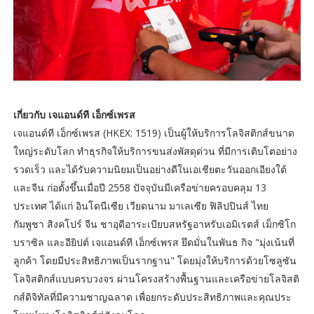
เกี่ยวกับ เจแอนด์ที เอ็กซ์เพรส
เจแอนด์ที เอ็กซ์เพรส (HKEX: 1519) เป็นผู้ให้บริการโลจิสติกส์ขนาด
ใหญ่ระดับโลก ทำธุรกิจให้บริการขนส่งพัสดุด่วน ที่มีการเติบโตอย่าง
รวดเร็ว และได้รับความนิยมเป็นอย่างดีในเอเชียตะวันออกเอียงใต้
และจีน ก่อตั้งขึ้นเมื่อปี 2558 ปัจจุบันมีเครือข่ายครอบคลุม 13
ประเทศ ได้แก่ อินโดนีเซีย เวียดนาม มาเลเซีย ฟิลิปปินส์ ไทย
กัมพูชา สิงคโปร์ จีน ชาอุดีอาระเบียบสหรัฐอาหรับเอมิเรตส์ เม็กซิโก
บราซิล และอียิปต์ เจแอนด์ที เอ็กซ์เพรส ยึดมั่นในพันธ กิจ "มุ่งเน้นที่
ลูกค้า โดยมีประสิทธิภาพเป็นรากฐาน" โดยมุ่งให้บริการด้วยโซลูซัน
โลจิสติกส์แบบครบวงจร ผ่านโครงสร้างพื้นฐานและเครือข่ายโลจิสติ
กส์ดิจิทัลที่มีความชาญฉลาด เพื่อยกระดับประสิทธิภาพและคุณประ