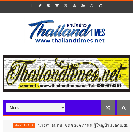
นายกฯ อนุทิน เชิดชู 264 กำนัน ผู้ใหญ่บ้านยอดเยี่ยม มอบแหนบทองค
มพันธ์