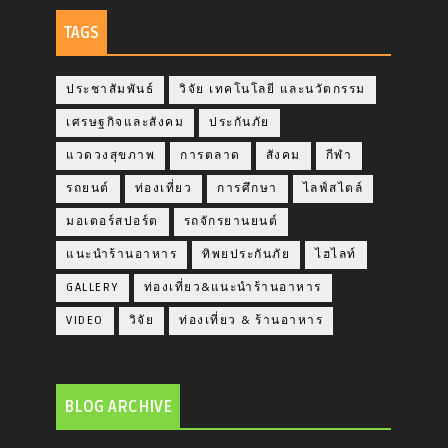
TAGS
ประชาสัมพันธ์
วิจัย เทคโนโลยี และนวัตกรรม
เศรษฐกิจและสังคม
ประกันภัย
แวดวงสุขภาพ
การตลาด
สังคม
กีฬา
รถยนต์
ท่องเที่ยว
การศึกษา
ไลฟ์สไตล์
มอเตอร์สปอร์ต
รถจักรยานยนต์
แนะนำร้านอาหาร
ทิพยประกันภัย
ไฮไลท์
GALLERY
ท่องเที่ยว&แนะนำร้านอาหาร
VIDEO
วิจัย
ท่องเที่ยว & ร้านอาหาร
BLOG ARCHIVE