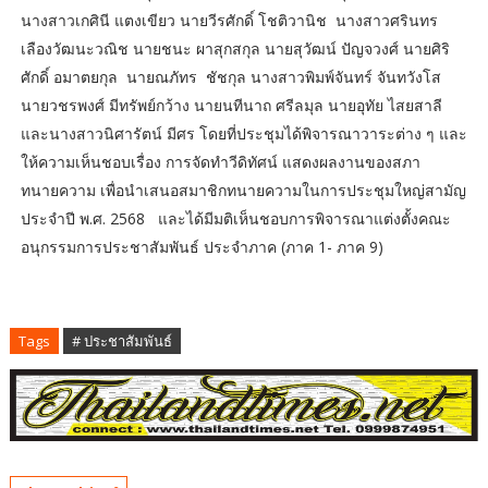
นางสาวเกศินี แตงเขียว นายวีรศักดิ์ โชติวานิช นางสาวศรินทร
เลืองวัฒนะวณิช นายชนะ ผาสุกสกุล นายสุวัฒน์ ปัญจวงศ์ นายศิริ
ศักดิ์ อมาตยกุล นายณภัทร ชัชกุล นางสาวพิมพ์จันทร์ จันทวังโส
นายวชรพงศ์ มีทรัพย์กว้าง นายนทีนาถ ศรีลมุล นายอุทัย ไสยสาลี
และนางสาวนิศารัตน์ มีศร โดยที่ประชุมได้พิจารณาวาระต่าง ๆ และ
ให้ความเห็นชอบเรื่อง การจัดทำวีดิทัศน์ แสดงผลงานของสภา
ทนายความ เพื่อนำเสนอสมาชิกทนายความในการประชุมใหญ่สามัญ
ประจำปี พ.ศ. 2568 และได้มีมติเห็นชอบการพิจารณาแต่งตั้งคณะ
อนุกรรมการประชาสัมพันธ์ ประจำภาค (ภาค 1- ภาค 9)
Tags
# ประชาสัมพันธ์