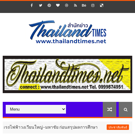
ไฟฟ้าวงเวียนใหญ่–มหาชัย ก่อนสรุปผลการศึกษา
AppTech”
ประชาสัมพันธ์