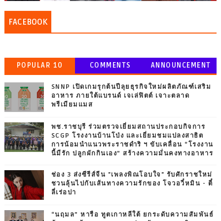
FACEBOOK
POPULAR 10
COMMENTS
ANNOUNCEMENT
SNNP เปิดเกมรุกต้นปีลุยธุรกิจใหม่ผลิตภัณฑ์เสริม
อาหาร ภายใต้แบรนด์ เจเล่ฟิตต์ เจาะตลาด
พรีเมียมแมส
พช.ราชบุรี ร่วมตรวจเยี่ยมสถานประกอบกิจการ
SCGP โรงงานบ้านโป่ง และเยี่ยมชมแปลงสาธิต
การน้อมนำแนวพระราชดำริ ฯ ขับเคลื่อน “โรงงาน
นี้มีรัก ปลูกผักกินเอง” สร้างความมั่นคงทางอาหาร
ช่อง 3 ส่งซีรีส์จีน "เพลงพิณโอบใจ" รับศักราชใหม่
ชวนลุ้นไปกับเส้นทางความรักของ โจวอวี๋หมิน - ตี๋
ลี่เร่อปา
“นฤมล” หารือ ทูตเกาหลีใต้ ยกระดับความสัมพันธ์