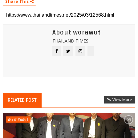
Share This
About worawut
THAILAND TIMES
View More
RELATED POST
ประชาสัมพันธ์