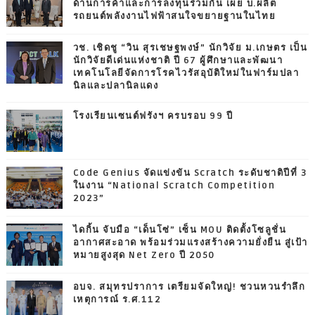
ด้านการค้าและการลงทุนร่วมกัน เผย บ.ผลิต
รถยนต์พลังงานไฟฟ้าสนใจขยายฐานในไทย
วช. เชิดชู “วิน สุรเชษฐพงษ์” นักวิจัย ม.เกษตร เป็น
นักวิจัยดีเด่นแห่งชาติ ปี 67 ผู้ศึกษาและพัฒนา
เทคโนโลยีจัดการโรคไวรัสอุบัติใหม่ในฟาร์มปลา
นิลและปลานิลแดง
โรงเรียนเซนต์ฟรังฯ ครบรอบ 99 ปี
Code Genius จัดแข่งขัน Scratch ระดับชาติปีที่ 3
ในงาน “National Scratch Competition
2023”
ไดกิ้น จับมือ “เด็นโซ่” เซ็น MOU ติดตั้งโซลูชั่น
อากาศสะอาด พร้อมร่วมแรงสร้างความยั่งยืน สู่เป้า
หมายสูงสุด Net Zero ปี 2050
อบจ. สมุทรปราการ เตรียมจัดใหญ่! ชวนหวนรำลึก
เหตุการณ์ ร.ศ.112