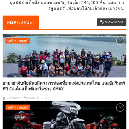
มูลนิธิป่อเต็กตึ๊ง มอบของขวัญวันเด็ก 240,000 ชิ้น แด่นายก
รัฐมนตรี เพื่อมอบให้กับเด็กและเยาวชน
View More
RELATED POST
รถจักรยานยนต์
ยามาฮ่าจับมือพันธมิตร การท่องเที่ยวแห่งประเทศไทย และอัมรินทร์
ทีวี จัดเต็มแม็กซ์เอาใจชาว XMAX
worawut
May 01, 2025
รถจักรยานยนต์