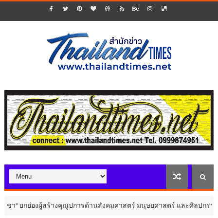
” ยกย่องผู้สร้างคุณูปการด้านสังคมศาสตร์ มนุษยศาสตร์ และศิลปกรรมศาสตร