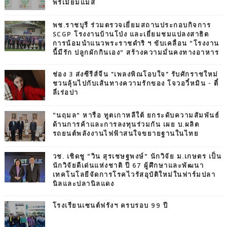
พรีเมียมแมส
พช.ราชบุรี ร่วมตรวจเยี่ยมสถานประกอบกิจการ
SCGP โรงงานบ้านโป่ง และเยี่ยมชมแปลงสาธิต
การน้อมนำแนวพระราชดำริ ฯ ขับเคลื่อน “โรงงาน
นี้มีรัก ปลูกผักกินเอง” สร้างความมั่นคงทางอาหาร
ช่อง 3 ส่งซีรีส์จีน "เพลงพิณโอบใจ" รับศักราชใหม่
ชวนลุ้นไปกับเส้นทางความรักของ โจวอวี๋หมิน - ตี๋
ลี่เร่อปา
“นฤมล” หารือ ทูตเกาหลีใต้ ยกระดับความสัมพันธ์
ด้านการค้าและการลงทุนร่วมกัน เผย บ.ผลิต
รถยนต์พลังงานไฟฟ้าสนใจขยายฐานในไทย
วช. เชิดชู “วิน สุรเชษฐพงษ์” นักวิจัย ม.เกษตร เป็น
นักวิจัยดีเด่นแห่งชาติ ปี 67 ผู้ศึกษาและพัฒนา
เทคโนโลยีจัดการโรคไวรัสอุบัติใหม่ในฟาร์มปลา
นิลและปลานิลแดง
โรงเรียนเซนต์ฟรังฯ ครบรอบ 99 ปี