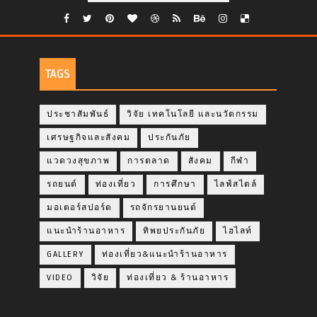
TAGS
ประชาสัมพันธ์
วิจัย เทคโนโลยี และนวัตกรรม
เศรษฐกิจและสังคม
ประกันภัย
แวดวงสุขภาพ
การตลาด
สังคม
กีฬา
รถยนต์
ท่องเที่ยว
การศึกษา
ไลฟ์สไตล์
มอเตอร์สปอร์ต
รถจักรยานยนต์
แนะนำร้านอาหาร
ทิพยประกันภัย
ไฮไลท์
GALLERY
ท่องเที่ยว&แนะนำร้านอาหาร
VIDEO
วิจัย
ท่องเที่ยว & ร้านอาหาร