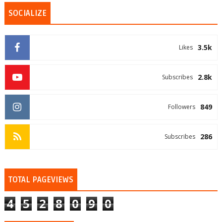
SOCIALIZE
3.5k
Likes
2.8k
Subscribes
849
Followers
286
Subscribes
TOTAL PAGEVIEWS
4
5
2
8
0
9
0