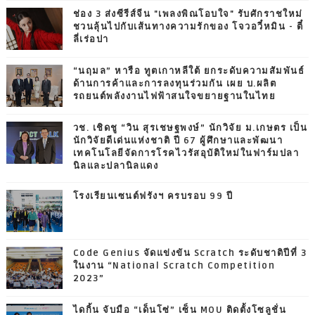
ช่อง 3 ส่งซีรีส์จีน "เพลงพิณโอบใจ" รับศักราชใหม่
ชวนลุ้นไปกับเส้นทางความรักของ โจวอวี๋หมิน - ตี๋
ลี่เร่อปา
“นฤมล” หารือ ทูตเกาหลีใต้ ยกระดับความสัมพันธ์
ด้านการค้าและการลงทุนร่วมกัน เผย บ.ผลิต
รถยนต์พลังงานไฟฟ้าสนใจขยายฐานในไทย
วช. เชิดชู “วิน สุรเชษฐพงษ์” นักวิจัย ม.เกษตร เป็น
นักวิจัยดีเด่นแห่งชาติ ปี 67 ผู้ศึกษาและพัฒนา
เทคโนโลยีจัดการโรคไวรัสอุบัติใหม่ในฟาร์มปลา
นิลและปลานิลแดง
โรงเรียนเซนต์ฟรังฯ ครบรอบ 99 ปี
Code Genius จัดแข่งขัน Scratch ระดับชาติปีที่ 3
ในงาน “National Scratch Competition
2023”
ไดกิ้น จับมือ “เด็นโซ่” เซ็น MOU ติดตั้งโซลูชั่น