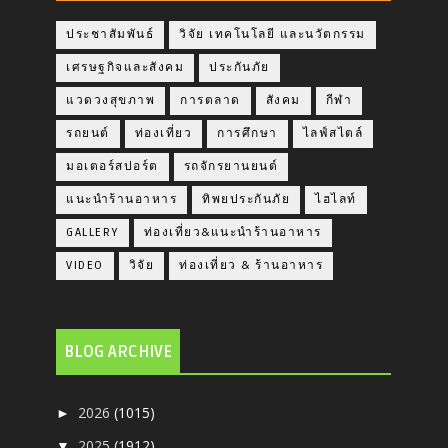
ประชาสัมพันธ์
วิจัย เทคโนโลยี และนวัตกรรม
เศรษฐกิจและสังคม
ประกันภัย
แวดวงสุขภาพ
การตลาด
สังคม
กีฬา
รถยนต์
ท่องเที่ยว
การศึกษา
ไลฟ์สไตล์
มอเตอร์สปอร์ต
รถจักรยานยนต์
แนะนำร้านอาหาร
ทิพยประกันภัย
ไฮไลท์
GALLERY
ท่องเที่ยว&แนะนำร้านอาหาร
VIDEO
วิจัย
ท่องเที่ยว & ร้านอาหาร
BLOG ARCHIVE
2026
(1015)
►
2025
(1912)
▼