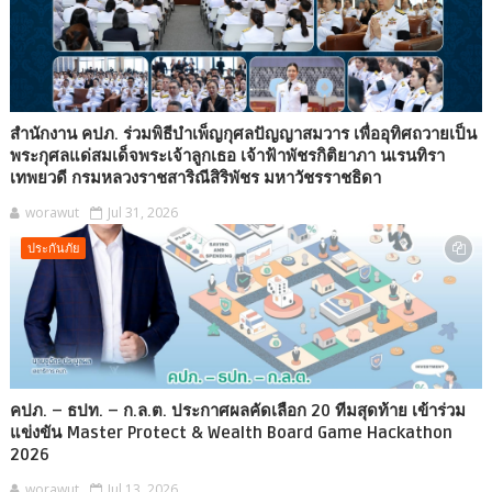
สำนักงาน คปภ. ร่วมพิธีบำเพ็ญกุศลปัญญาสมวาร เพื่ออุทิศถวายเป็น
พระกุศลแด่สมเด็จพระเจ้าลูกเธอ เจ้าฟ้าพัชรกิติยาภา นเรนทิรา
เทพยวดี กรมหลวงราชสาริณีสิริพัชร มหาวัชรราชธิดา
worawut
Jul 31, 2026
ประกันภัย
คปภ. – ธปท. – ก.ล.ต. ประกาศผลคัดเลือก 20 ทีมสุดท้าย เข้าร่วม
แข่งขัน Master Protect & Wealth Board Game Hackathon
2026
worawut
Jul 13, 2026