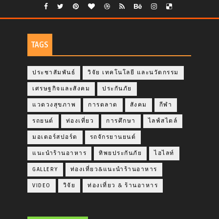
TAGS
ประชาสัมพันธ์
วิจัย เทคโนโลยี และนวัตกรรม
เศรษฐกิจและสังคม
ประกันภัย
แวดวงสุขภาพ
การตลาด
สังคม
กีฬา
รถยนต์
ท่องเที่ยว
การศึกษา
ไลฟ์สไตล์
มอเตอร์สปอร์ต
รถจักรยานยนต์
แนะนำร้านอาหาร
ทิพยประกันภัย
ไฮไลท์
GALLERY
ท่องเที่ยว&แนะนำร้านอาหาร
VIDEO
วิจัย
ท่องเที่ยว & ร้านอาหาร