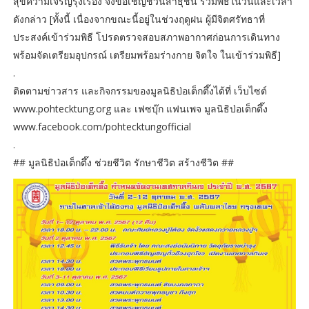
สุขความเจริญรุ่งเรือง จึงขอเชิญชวนสาธุชน ร่วมพิธีในวันและเวลา
ดังกล่าว [ทั้งนี้ เนื่องจากขณะนี้อยู่ในช่วงฤดูฝน ผู้มีจิตศรัทธาที่
ประสงค์เข้าร่วมพิธี โปรดตรวจสอบสภาพอากาศก่อนการเดินทาง
พร้อมจัดเตรียมอุปกรณ์ เตรียมพร้อมร่างกาย จิตใจ ในเข้าร่วมพิธี]
.
ติดตามข่าวสาร และกิจกรรมของมูลนิธิป่อเต็กตึ๊งได้ที่ เว็บไซต์
www.pohtecktung.org และ เฟซบุ๊ก แฟนเพจ มูลนิธิป่อเต็กตึ๊ง
www.facebook.com/pohtecktungofficial
.
## มูลนิธิป่อเต็กตึ๊ง ช่วยชีวิต รักษาชีวิต สร้างชีวิต ##