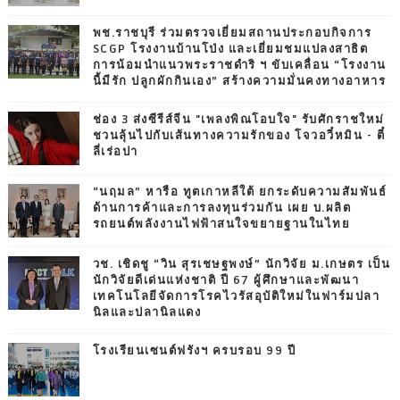
พช.ราชบุรี ร่วมตรวจเยี่ยมสถานประกอบกิจการ
SCGP โรงงานบ้านโป่ง และเยี่ยมชมแปลงสาธิต
การน้อมนำแนวพระราชดำริ ฯ ขับเคลื่อน “โรงงาน
นี้มีรัก ปลูกผักกินเอง” สร้างความมั่นคงทางอาหาร
ช่อง 3 ส่งซีรีส์จีน "เพลงพิณโอบใจ" รับศักราชใหม่
ชวนลุ้นไปกับเส้นทางความรักของ โจวอวี๋หมิน - ตี๋
ลี่เร่อปา
“นฤมล” หารือ ทูตเกาหลีใต้ ยกระดับความสัมพันธ์
ด้านการค้าและการลงทุนร่วมกัน เผย บ.ผลิต
รถยนต์พลังงานไฟฟ้าสนใจขยายฐานในไทย
วช. เชิดชู “วิน สุรเชษฐพงษ์” นักวิจัย ม.เกษตร เป็น
นักวิจัยดีเด่นแห่งชาติ ปี 67 ผู้ศึกษาและพัฒนา
เทคโนโลยีจัดการโรคไวรัสอุบัติใหม่ในฟาร์มปลา
นิลและปลานิลแดง
โรงเรียนเซนต์ฟรังฯ ครบรอบ 99 ปี