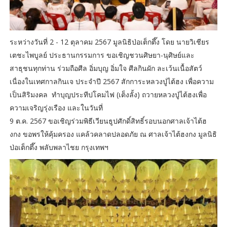
ระหว่างวันที่ 2 - 12 ตุลาคม 2567 มูลนิธิป่อเต็กตึ๊ง โดย นายวิเชียร
เตชะไพบูลย์ ประธานกรรมการ ขอเชิญชวนศิษยา-นุศิษย์และ
สาธุชนทุกท่าน ร่วมถือศีล อิ่มบุญ อิ่มใจ ศีลกินผัก ละเว้นเนื้อสัตว์
เนื่องในเทศกาลกินเจ ประจำปี 2567 สักการะหลวงปู่ไต้ฮง เพื่อความ
เป็นสิริมงคล ทำบุญประทีปโคมไฟ (เต็งลั้ง) ถวายหลวงปู่ไต้ฮงเพื่อ
ความเจริญรุ่งเรือง และในวันที่
9 ต.ค. 2567 ขอเชิญร่วมพิธีเวียนธูปศักดิ์สิทธิ์รอบนอกศาลเจ้าไต้ฮ
งกง ขอพรให้คุ้มครอง แคล้วคลาดปลอดภัย ณ ศาลเจ้าไต้ฮงกง มูลนิธิ
ป่อเต็กตึ๊ง พลับพลาไชย กรุงเทพฯ