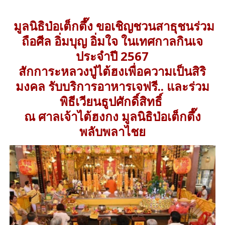
มูลนิธิป่อเต็กตึ๊ง ขอเชิญชวนสาธุชนร่วม
ถือศีล อิ่มบุญ อิ่มใจ ในเทศกาลกินเจ
ประจำปี 2567
สักการะหลวงปู่ไต้ฮงเพื่อความเป็นสิริ
มงคล รับบริการอาหารเจฟรี.. และร่วม
พิธีเวียนธูปศักดิ์สิทธิ์
ณ ศาลเจ้าไต้ฮงกง มูลนิธิป่อเต็กตึ๊ง
พลับพลาไชย