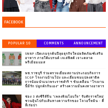
FACEBOOK
POPULAR 10
COMMENTS
ANNOUNCEMENT
SNNP เปิดเกมรุกต้นปีลุยธุรกิจใหม่ผลิตภัณฑ์เสริม
อาหาร ภายใต้แบรนด์ เจเล่ฟิตต์ เจาะตลาด
พรีเมียมแมส
พช.ราชบุรี ร่วมตรวจเยี่ยมสถานประกอบกิจการ
SCGP โรงงานบ้านโป่ง และเยี่ยมชมแปลงสาธิต
การน้อมนำแนวพระราชดำริ ฯ ขับเคลื่อน “โรงงาน
นี้มีรัก ปลูกผักกินเอง” สร้างความมั่นคงทางอาหาร
ช่อง 3 ส่งซีรีส์จีน "เพลงพิณโอบใจ" รับศักราชใหม่
ชวนลุ้นไปกับเส้นทางความรักของ โจวอวี๋หมิน - ตี๋
ลี่เร่อปา