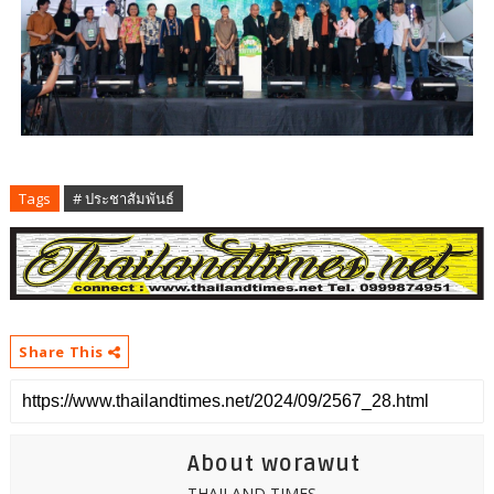
Tags
# ประชาสัมพันธ์
Share This
About worawut
THAILAND TIMES