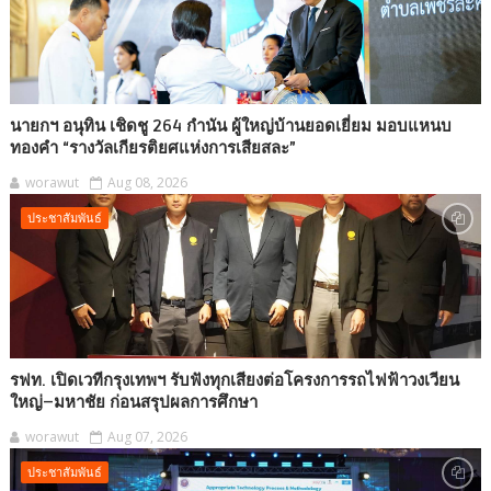
นายกฯ อนุทิน เชิดชู 264 กำนัน ผู้ใหญ่บ้านยอดเยี่ยม มอบแหนบ
ทองคำ “รางวัลเกียรติยศแห่งการเสียสละ”
worawut
Aug 08, 2026
ประชาสัมพันธ์
รฟท. เปิดเวทีกรุงเทพฯ รับฟังทุกเสียงต่อโครงการรถไฟฟ้าวงเวียน
ใหญ่–มหาชัย ก่อนสรุปผลการศึกษา
worawut
Aug 07, 2026
ประชาสัมพันธ์