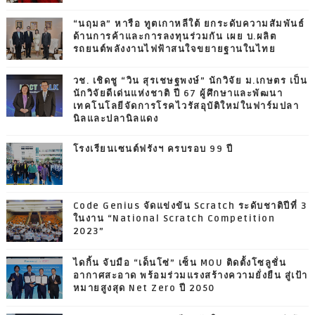
“นฤมล” หารือ ทูตเกาหลีใต้ ยกระดับความสัมพันธ์
ด้านการค้าและการลงทุนร่วมกัน เผย บ.ผลิต
รถยนต์พลังงานไฟฟ้าสนใจขยายฐานในไทย
วช. เชิดชู “วิน สุรเชษฐพงษ์” นักวิจัย ม.เกษตร เป็น
นักวิจัยดีเด่นแห่งชาติ ปี 67 ผู้ศึกษาและพัฒนา
เทคโนโลยีจัดการโรคไวรัสอุบัติใหม่ในฟาร์มปลา
นิลและปลานิลแดง
โรงเรียนเซนต์ฟรังฯ ครบรอบ 99 ปี
Code Genius จัดแข่งขัน Scratch ระดับชาติปีที่ 3
ในงาน “National Scratch Competition
2023”
ไดกิ้น จับมือ “เด็นโซ่” เซ็น MOU ติดตั้งโซลูชั่น
อากาศสะอาด พร้อมร่วมแรงสร้างความยั่งยืน สู่เป้า
หมายสูงสุด Net Zero ปี 2050