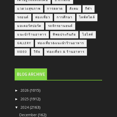
เศรษฐกิจและสังคม
ประกันภัย
แวดวงสุขภาพ
การตลาด
สังคม
กีฬา
รถยนต์
ท่องเที่ยว
การศึกษา
ไลฟ์สไตล์
มอเตอร์สปอร์ต
รถจักรยานยนต์
แนะนำร้านอาหาร
ทิพยประกันภัย
ไฮไลท์
GALLERY
ท่องเที่ยว&แนะนำร้านอาหาร
VIDEO
วิจัย
ท่องเที่ยว & ร้านอาหาร
BLOG ARCHIVE
2026
(1015)
►
2025
(1912)
►
2024
(2163)
▼
December
(162)