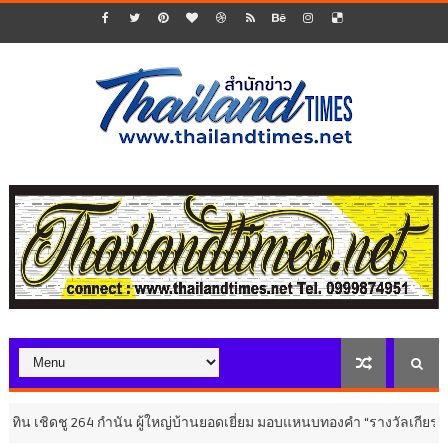
 264 กำนัน ผู้ใหญ่บ้านยอดเยี่ยม มอบแหนบทองคำ “รางวัลเกียรติยศแห่งการเ