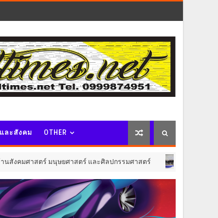
จและสังคม
OTHER
์ มนุษยศาสตร์ และศิลปกรรมศาสตร์
สมุทรสาครเฮ! ร
ประชาสัมพันธ์