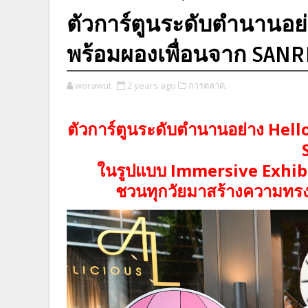
ตัวการ์ตูนระดับตำนานอย่
พร้อมผองเพื่อนจาก SANR
worawut
2 years ago
การตลาด,
ตัวการ์ตูนระดับตำนานอย่าง Hell
ในรูปแบบ Immersive Exhib
ชวนทุกวัยมาสร้างความทร