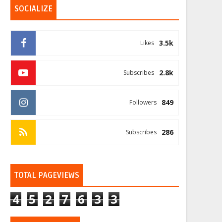
SOCIALIZE
3.5k
Likes
2.8k
Subscribes
849
Followers
286
Subscribes
TOTAL PAGEVIEWS
4
5
2
7
6
3
3