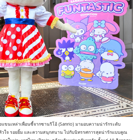
วงแขนเหล่าเพื่อนซี้จากซานริโอ้ (Sanrio) มามอบความน่ารักระดับ
หัวใจ รอยยิ้ม และความสนุกสนาน ไปกับนิทรรศการสุดน่ารักแบบคูณ