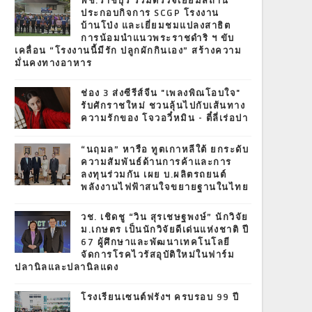
พช.ราชบุรี ร่วมตรวจเยี่ยมสถาน
ประกอบกิจการ SCGP โรงงาน
บ้านโป่ง และเยี่ยมชมแปลงสาธิต
การน้อมนำแนวพระราชดำริ ฯ ขับ
เคลื่อน “โรงงานนี้มีรัก ปลูกผักกินเอง” สร้างความ
มั่นคงทางอาหาร
ช่อง 3 ส่งซีรีส์จีน "เพลงพิณโอบใจ"
รับศักราชใหม่ ชวนลุ้นไปกับเส้นทาง
ความรักของ โจวอวี๋หมิน - ตี๋ลี่เร่อปา
“นฤมล” หารือ ทูตเกาหลีใต้ ยกระดับ
ความสัมพันธ์ด้านการค้าและการ
ลงทุนร่วมกัน เผย บ.ผลิตรถยนต์
พลังงานไฟฟ้าสนใจขยายฐานในไทย
วช. เชิดชู “วิน สุรเชษฐพงษ์” นักวิจัย
ม.เกษตร เป็นนักวิจัยดีเด่นแห่งชาติ ปี
67 ผู้ศึกษาและพัฒนาเทคโนโลยี
จัดการโรคไวรัสอุบัติใหม่ในฟาร์ม
ปลานิลและปลานิลแดง
โรงเรียนเซนต์ฟรังฯ ครบรอบ 99 ปี