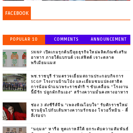
FACEBOOK
POPULAR 10
COMMENTS
ANNOUNCEMENT
SNNP เปิดเกมรุกต้นปีลุยธุรกิจใหม่ผลิตภัณฑ์เสริม
อาหาร ภายใต้แบรนด์ เจเล่ฟิตต์ เจาะตลาด
พรีเมียมแมส
พช.ราชบุรี ร่วมตรวจเยี่ยมสถานประกอบกิจการ
SCGP โรงงานบ้านโป่ง และเยี่ยมชมแปลงสาธิต
การน้อมนำแนวพระราชดำริ ฯ ขับเคลื่อน “โรงงาน
นี้มีรัก ปลูกผักกินเอง” สร้างความมั่นคงทางอาหาร
ช่อง 3 ส่งซีรีส์จีน "เพลงพิณโอบใจ" รับศักราชใหม่
ชวนลุ้นไปกับเส้นทางความรักของ โจวอวี๋หมิน - ตี๋
ลี่เร่อปา
“นฤมล” หารือ ทูตเกาหลีใต้ ยกระดับความสัมพันธ์