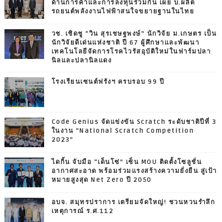
ด้านการค้าและการลงทุนร่วมกัน เผย บ.ผลิต
รถยนต์พลังงานไฟฟ้าสนใจขยายฐานในไทย
วช. เชิดชู “วิน สุรเชษฐพงษ์” นักวิจัย ม.เกษตร เป็น
นักวิจัยดีเด่นแห่งชาติ ปี 67 ผู้ศึกษาและพัฒนา
เทคโนโลยีจัดการโรคไวรัสอุบัติใหม่ในฟาร์มปลา
นิลและปลานิลแดง
โรงเรียนเซนต์ฟรังฯ ครบรอบ 99 ปี
Code Genius จัดแข่งขัน Scratch ระดับชาติปีที่ 3
ในงาน “National Scratch Competition
2023”
ไดกิ้น จับมือ “เด็นโซ่” เซ็น MOU ติดตั้งโซลูชั่น
อากาศสะอาด พร้อมร่วมแรงสร้างความยั่งยืน สู่เป้า
หมายสูงสุด Net Zero ปี 2050
อบจ. สมุทรปราการ เตรียมจัดใหญ่! ชวนหวนรำลึก
เหตุการณ์ ร.ศ.112