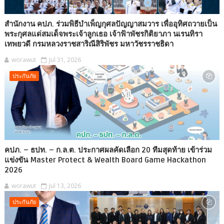
สำนักงาน คปภ. ร่วมพิธีบำเพ็ญกุศลปัญญาสมวาร เพื่ออุทิศถวายเป็น
พระกุศลแด่สมเด็จพระเจ้าลูกเธอ เจ้าฟ้าพัชรกิติยาภา นเรนทิรา
เทพยวดี กรมหลวงราชสาริณีสิริพัชร มหาวัชรราชธิดา
worawut
Jul 31, 2026
ประกันภัย
คปภ. – ธปท. – ก.ล.ต. ประกาศผลคัดเลือก 20 ทีมสุดท้าย เข้าร่วม
แข่งขัน Master Protect & Wealth Board Game Hackathon
2026
worawut
Jul 13, 2026
ประกันภัย