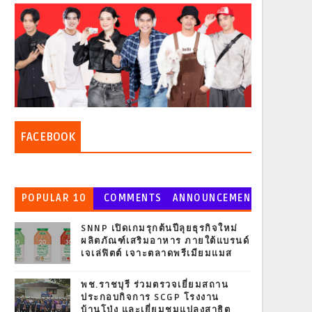
FACEBOOK
POPULAR 10
COMMENTS
ANNOUNCEMEN
T
SNNP เปิดเกมรุกต้นปีลุยธุรกิจใหม่
ผลิตภัณฑ์เสริมอาหาร ภายใต้แบรนด์
เจเล่ฟิตต์ เจาะตลาดพรีเมียมแมส
พช.ราชบุรี ร่วมตรวจเยี่ยมสถาน
ประกอบกิจการ SCGP โรงงาน
บ้านโป่ง และเยี่ยมชมแปลงสาธิต