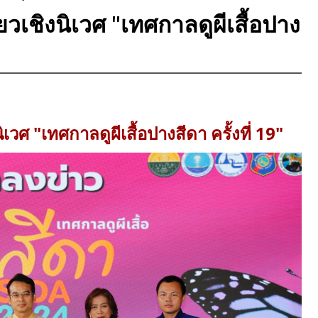
่ยวเชิงนิเวศ "เทศกาลดูผีเสื้อปาง
ิเวศ "เทศกาลดูผีเสื้อปางสีดา ครั้งที่ 19"