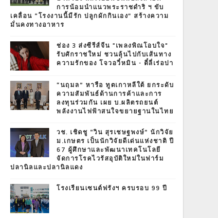
การน้อมนำแนวพระราชดำริ ฯ ขับ
เคลื่อน “โรงงานนี้มีรัก ปลูกผักกินเอง” สร้างความ
มั่นคงทางอาหาร
ช่อง 3 ส่งซีรีส์จีน "เพลงพิณโอบใจ"
รับศักราชใหม่ ชวนลุ้นไปกับเส้นทาง
ความรักของ โจวอวี๋หมิน - ตี๋ลี่เร่อปา
“นฤมล” หารือ ทูตเกาหลีใต้ ยกระดับ
ความสัมพันธ์ด้านการค้าและการ
ลงทุนร่วมกัน เผย บ.ผลิตรถยนต์
พลังงานไฟฟ้าสนใจขยายฐานในไทย
วช. เชิดชู “วิน สุรเชษฐพงษ์” นักวิจัย
ม.เกษตร เป็นนักวิจัยดีเด่นแห่งชาติ ปี
67 ผู้ศึกษาและพัฒนาเทคโนโลยี
จัดการโรคไวรัสอุบัติใหม่ในฟาร์ม
ปลานิลและปลานิลแดง
โรงเรียนเซนต์ฟรังฯ ครบรอบ 99 ปี