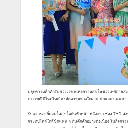
ปลุกความคึกคักรับช่วงเวลาแห่งความสุขในช่วงเทศกาลสงก
ประเพณีปีใหม่ไทย’ ส่งต่อความห่วงใยผ่าน นักแสดง-คนข่า
รับแจกรอยยิ้มสดใสสุขใจกันทั่วหน้า หลังจาก ช่อง 7HD ส่
กระทบไหล่ใกล้ชิดแฟน ๆ กันคึกคักอย่างต่อเนื่อง ในกิจกร