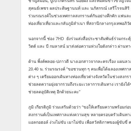
ชาญสมอน, ปูเป้-เกศรินทร์ น้อยผึ้ง และทีมคนข่าวขวัญใจแฟ
สุคนธ์เพชร ผลประดิษฐานนท์ และ นภัสกรณ์ เสรีโรจนสิริ ร
ร่วมรณรงค์ในช่วงเทศกาลสงกรานต์กันอย่างคึกคัก แฟนละค
ท่องเที่ยวเที่ยวและกลับภูมิลำเนา ที่สถานีกลางกรุงเทพอภิวัฒ
นอกจากนี้ ช่อง 7HD ยังร่วมส่งสื่อประชาสัมพันธ์ร่วมกระตุ
วิตต์ และ บี กมลาสน์ มาส่งต่อความห่วงใยดังกล่าว ผ่านท
ด้าน พิ้งค์พลอย-ปภาวดี นางเอกสาวจากละครเรื่อง แผนลว
20.40 น. ร่วมรณรงค์ “ขอชวนทุก ๆ คนเพื่อได้ฉลองเทศกาลแ
ต่าง ๆ เตรียมออกเดินทางท่องเที่ยวต่างจังหวัดในช่วงสงกร
ช่วยลดความยุ่งยากรวมถึงระยะเวลาการเดินทาง เรายังไ
ช่วยลดอุบัติเหตุ อีกด้วยนะคะ”
ภูมิ เกียรติภูมิ ร่วมเสริมด้วยว่า “ขอให้เตรียมความพร้อ
สงกรานต์เป็นเทศกาลแห่งความสุข หลายครอบครัวเดินทางกลั
แอลกอฮอล์ ง่วงไม่ขับ เมาไม่ขับ เพื่อสวัสดิภาพของผู้ขับขี