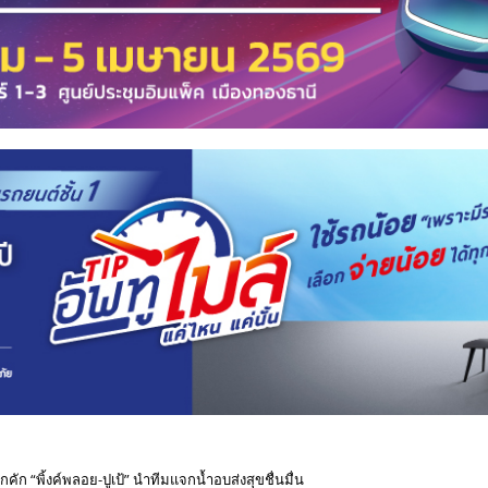
คัก “พิ้งค์พลอย-ปูเป้” นำทีมแจกน้ำอบส่งสุขชื่นมื่น