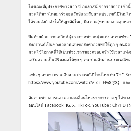
ในขณะที่ผู้ประกาศข่าวสาว บี-กมลาสน์ จากรายการ เช้านี้ท
ชวนให้ชาวไทยมาร่วมอนุรักษ์และสืบสานประเพณีปีใหม่ไทย 
ได้ร่วมส่งกำลังใจให้ญาติผู้ใหญ่ มีความสุขท่ามกลางลูกห
ปิดท้ายด้วย กาย-สวิตต์ ผู้ประกาศข่าวหนุ่มแห่ง สนามข่าว
สงกรานต์เป็นช่วงเวลาพิเศษขอส่งคำอวยพรให้ทุก ๆ คนมีค
ชวนใช้โอกาสนี้ให้เป็นช่วงเวลาของครอบครัวใช้เวลาแห่ง
เสริมความเป็นสิริมงคลให้ทุก ๆ คน ร่วมสืบสานประเพณีข
แฟน ๆ สามารถร่วมสืบสานประเพณีปีใหม่ไทย กับ 7HD รักษ
https://www.youtube.com/watch?v=dT-ElVi8gXQ แล
ติดตามข่าวสารและความเคลื่อนไหวรายการต่าง ๆ ได้ทาง
ออนไลน์ Facebook, IG, X, TikTok, YouTube : Ch7HD เ