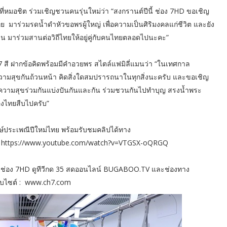
ี่หมอชิต ร่วมเชิญชวนคนรุ่นใหม่ว่า “สงกรานต์ปีนี้ ช่อง 7HD ขอเชิญ
มาร่วมรดน้ำดำหัวขอพรผู้ใหญ่ เพื่อความเป็นศิริมงคลแก่ชีวิต และยัง
ลาน มาร่วมสานต่อวิถีไทยให้อยู่คู่กับคนไทยตลอดไปนะคะ”
 7 สี ฝากข้อคิดพร้อมมีคำอวยพร สไตล์แฟมิลี่แมนว่า “ในเทศกาล
วามสุขกันถ้วนหน้า คิดสิ่งใดสมปรารถนาในทุกสิ่งนะครับ และขอเชิญ
ความสุขร่วมกันแบ่งปันกันและกัน ร่วมชวนกันไปทำบุญ สรงน้ำพระ
องไทยสืบไปครับ”
์ประเพณีปีใหม่ไทย พร้อมรับชมคลิปได้ทาง
ะ https://www.youtube.com/watch?v=VTGSX-oQRGQ
 ช่อง 7HD ดูทีวีกด 35 สดออนไลน์ BUGABOO.TV และช่องทาง
ว็บไซต์ : www.ch7.com