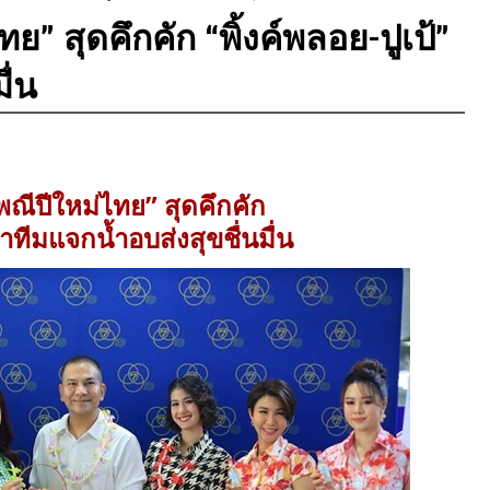
ย” สุดคึกคัก “พิ้งค์พลอย-ปูเป้”
ื่น
พณีปีใหม่ไทย” สุดคึกคัก
นำทีมแจกน้ำอบส่งสุขชื่นมื่น