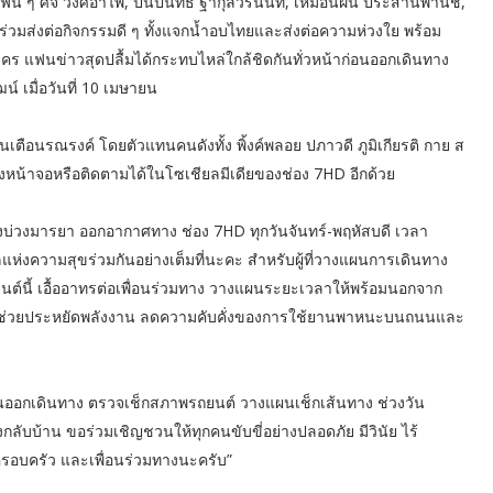
น ๆ ศจี วงศ์อำไพ, ปิ่นปินัทธ์ ฐากุลวีรนันท์, เหมือนฝัน ประสานพานิช,
่วมส่งต่อกิจกรรมดี ๆ ทั้งแจกน้ำอบไทยและส่งต่อความห่วงใย พร้อม
ร แฟนข่าวสุดปลื้มได้กระทบไหล่ใกล้ชิดกันทั่วหน้าก่อนออกเดินทาง
น์ เมื่อวันที่ 10 เมษายน
้นเตือนรณรงค์ โดยตัวแทนคนดังทั้ง พิ้งค์พลอย ปภาวดี ภูมิเกียรติ กาย ส
างหน้าจอหรือติดตามได้ในโซเชียลมีเดียของช่อง 7HD อีกด้วย
งบ่วงมารยา ออกอากาศทาง ช่อง 7HD ทุกวันจันทร์-พฤหัสบดี เวลา
ห่งความสุขร่วมกันอย่างเต็มที่นะคะ สำหรับผู้ที่วางแผนการเดินทาง
านต์นี้ เอื้ออาทรต่อเพื่อนร่วมทาง วางแผนระยะเวลาให้พร้อมนอกจาก
ด้ช่วยประหยัดพลังงาน ลดความคับคั่งของการใช้ยานพาหนะบนถนนและ
มก่อนออกเดินทาง ตรวจเช็กสภาพรถยนต์ วางแผนเช็กเส้นทาง ช่วงวัน
บบ้าน ขอร่วมเชิญชวนให้ทุกคนขับขี่อย่างปลอดภัย มีวินัย ไร้
่ ครอบครัว และเพื่อนร่วมทางนะครับ”