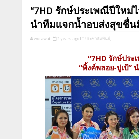
“7HD รักษ์ประเพณีปีใหม่ไท
นำทีมแจกน้ำอบส่งสุขชื่นม
worawut
2 years ago
ประชาสัมพันธ์,
“7HD รักษ์ประเ
“พิ้งค์พลอย-ปูเป้” 