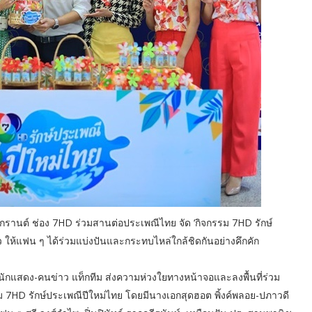
รานต์ ช่อง 7HD ร่วมสานต่อประเพณีไทย จัด ‘กิจกรรม 7HD รักษ์
ว ให้แฟน ๆ ได้ร่วมแบ่งปันและกระทบไหล่ใกล้ชิดกันอย่างคึกคัก
งนักแสดง-คนข่าว แท็กทีม ส่งความห่วงใยทางหน้าจอและลงพื้นที่ร่วม
รม 7HD รักษ์ประเพณีปีใหม่ไทย โดยมีนางเอกสุดฮอต พิ้งค์พลอย-ปภาวดี