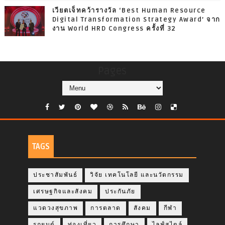
เวียตเจ็ทคว้ารางวัล ‘Best Human Resource
Digital Transformation Strategy Award’ จาก
งาน World HRD Congress ครั้งที่ 32
Pages
TAGS
ประชาสัมพันธ์
วิจัย เทคโนโลยี และนวัตกรรม
เศรษฐกิจและสังคม
ประกันภัย
แวดวงสุขภาพ
การตลาด
สังคม
กีฬา
รถยนต์
ท่องเที่ยว
การศึกษา
ไลฟ์สไตล์