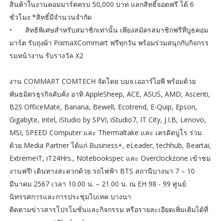
สินค้าในงานคอมมาร์ตครบ 50,000 บาท แลกสิทธิ์จอดฟรี ได้ 6
ชั่วโมง *สิทธิ์มีจำนวนจำกัด
•
สิทธิพิเศษสำหรับสมาชิกเท่านั้น เพียงสมัครสมาชิกฟรีที่บูธคอม
มาร์ต รับถุงผ้า PixmaXCommart ฟรีทุกวัน พร้อมร่วมสนุกกับกิจกรร
รมหน้างาน รับรางวัล X2
งาน COMMART COMTECH จัดโดย บมจ.เออาร์ไอพี พร้อมด้วย
พันธมิตรธุรกิจคับคั่ง อาทิ AppleSheep, ACE, ASUS, AMD, Ascenti,
B2S OfficeMate, Banana, Bewell, Ecotrend, E-Quip, Epson,
Gigabyte, Intel, iStudio by SPVI, iStudio7, IT City, J.I.B, Lenovo,
MSI, SPEED Computer และ Thermaltake และ เครดิตบูโร ร่วม
ด้วย Media Partner ได้แก่ Business+, eLeader, techhub, Beartai,
ExtremeIT, iT24Hrs., Notebookspec และ Overclockzone เข้าชม
งานฟรี! เดินทางสะดวกด้วย รถไฟฟ้า BTS สถานีบางนา 7 – 10
มีนาคม 2567 เวลา 10.00 น. – 21.00 น. ณ EH 98 - 99 ศูนย์
นิทรรศการและการประชุมไบเทค บางนา
ติดตามข่าวสารโปรโมชั่นและกิจกรรม หรือรายละเอียดเพิ่มเติมได้ที่