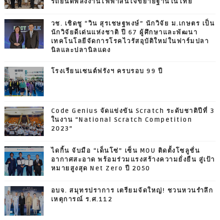
รถยนต์พลังงานไฟฟ้าสนใจขยายฐานในไทย
วช. เชิดชู “วิน สุรเชษฐพงษ์” นักวิจัย ม.เกษตร เป็น
นักวิจัยดีเด่นแห่งชาติ ปี 67 ผู้ศึกษาและพัฒนา
เทคโนโลยีจัดการโรคไวรัสอุบัติใหม่ในฟาร์มปลา
นิลและปลานิลแดง
โรงเรียนเซนต์ฟรังฯ ครบรอบ 99 ปี
Code Genius จัดแข่งขัน Scratch ระดับชาติปีที่ 3
ในงาน “National Scratch Competition
2023”
ไดกิ้น จับมือ “เด็นโซ่” เซ็น MOU ติดตั้งโซลูชั่น
อากาศสะอาด พร้อมร่วมแรงสร้างความยั่งยืน สู่เป้า
หมายสูงสุด Net Zero ปี 2050
อบจ. สมุทรปราการ เตรียมจัดใหญ่! ชวนหวนรำลึก
เหตุการณ์ ร.ศ.112