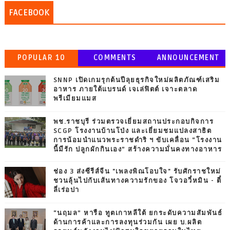
FACEBOOK
POPULAR 10
COMMENTS
ANNOUNCEMENT
SNNP เปิดเกมรุกต้นปีลุยธุรกิจใหม่ผลิตภัณฑ์เสริม
อาหาร ภายใต้แบรนด์ เจเล่ฟิตต์ เจาะตลาด
พรีเมียมแมส
พช.ราชบุรี ร่วมตรวจเยี่ยมสถานประกอบกิจการ
SCGP โรงงานบ้านโป่ง และเยี่ยมชมแปลงสาธิต
การน้อมนำแนวพระราชดำริ ฯ ขับเคลื่อน “โรงงาน
นี้มีรัก ปลูกผักกินเอง” สร้างความมั่นคงทางอาหาร
ช่อง 3 ส่งซีรีส์จีน "เพลงพิณโอบใจ" รับศักราชใหม่
ชวนลุ้นไปกับเส้นทางความรักของ โจวอวี๋หมิน - ตี๋
ลี่เร่อปา
“นฤมล” หารือ ทูตเกาหลีใต้ ยกระดับความสัมพันธ์
ด้านการค้าและการลงทุนร่วมกัน เผย บ.ผลิต