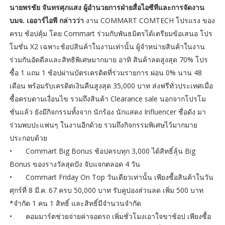
นายพรชัย จันทรศุภแสง ผู้อำนวยการฝ่ายสื่อไอซีทีและการจัดงาน
บมจ. เออาร์ไอพี กล่าวว่า
งาน COMMART COMTECH โปรแรง ของ
ครบ ช้อปคุ้ม โดย Commart ร่วมกับพันธมิตรได้เตรียมข้อเสนอ โปร
โมชั่น X2 เฉพาะช้อปสินค้าในงานเท่านั้น ผู้จำหน่ายสินค้าในงาน
ร่วมกันอัดดีลและสิทธิพิเศษมากมาย อาทิ สินค้าลดสูงสุด 70% โปร
ซื้อ 1 แถม 1 ช้อปผ่านบัตรเครดิตที่ร่วมรายการ ผ่อน 0% นาน 48
เดือน พร้อมรับเครดิตเงินคืนสูงสุด 35,000 บาท ส่งฟรีทั่วประเทศเมื่อ
ซื้อครบตามเงื่อนไข รวมถึงสินค้า Clearance sale นอกจากโปรโม
ชั่นแล้ว ยังมีกิจกรรมทั้งจาก นักร้อง นักแสดง Influencer ชื่อดัง มา
ร่วมพบปะแฟนๆ ในงานอีกด้วย รวมถึงกิจกรรมพิเศษไว้มากมาย
ประกอบด้วย
•
Commart Big Bonus ช้อปครบทุก 3,000 ได้สิทธิ์ลุ้น Big
Bonus ของรางวัลสุดปัง จับแจกตลอด 4 วัน
•
Commart Friday On Top วันเดียวเท่านั้น เพียงซื้อสินค้าในวัน
ศุกร์ที่ 8 มี.ค. 67 ครบ 50,000 บาท รับคูปองส่วนลด เพิ่ม 500 บาท
*จำกัด 1 คน 1 สิทธิ์ และสิทธิ์มีจำนวนจำกัด
•
คอมมาร์ตช่วยจ่ายค่าจอดรถ เพิ่มชั่วโมงเอาใจขาช้อป เพียงซื้อ