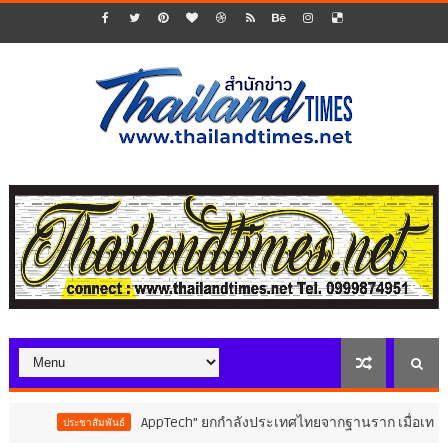
AppTech”​ ยกกำลังประเทศไทยจากฐานราก เมื่อเทคโนโลยีที่เหม
ชาสัมพันธ์