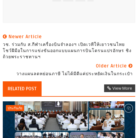
Newer Article
วช. ร่วมกับ ส.กีฬาเครื่องบินจำลองฯ เปิดเวทีให้เยาวชนไทย
โชว์ฝีมือในการแข่งขันออกแบบแผนการบินโดรนแปรอักษร ชิง
ถ้วยพระราชทานฯ
Older Article
วางแผนลดหย่อนภาษี ไม่ได้มีดีแค่ประหยัดเงินในกระเป๋า
View More
RELATED POST
ประกันภัย