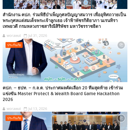
สำนักงาน คปภ. ร่วมพิธีบำเพ็ญกุศลปัญญาสมวาร เพื่ออุทิศถวายเป็น
พระกุศลแด่สมเด็จพระเจ้าลูกเธอ เจ้าฟ้าพัชรกิติยาภา นเรนทิรา
เทพยวดี กรมหลวงราชสาริณีสิริพัชร มหาวัชรราชธิดา
worawut
Jul 31, 2026
ประกันภัย
คปภ. – ธปท. – ก.ล.ต. ประกาศผลคัดเลือก 20 ทีมสุดท้าย เข้าร่วม
แข่งขัน Master Protect & Wealth Board Game Hackathon
2026
worawut
Jul 13, 2026
ประกันภัย