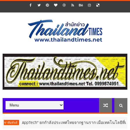
AppTech”​ ยกกำลังประเทศไทยจากฐานราก เมื่อเทคโนโลยีที่เหมาะสมเป
ธ์