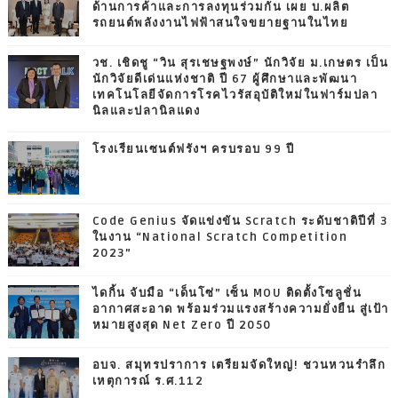
ด้านการค้าและการลงทุนร่วมกัน เผย บ.ผลิต
รถยนต์พลังงานไฟฟ้าสนใจขยายฐานในไทย
วช. เชิดชู “วิน สุรเชษฐพงษ์” นักวิจัย ม.เกษตร เป็น
นักวิจัยดีเด่นแห่งชาติ ปี 67 ผู้ศึกษาและพัฒนา
เทคโนโลยีจัดการโรคไวรัสอุบัติใหม่ในฟาร์มปลา
นิลและปลานิลแดง
โรงเรียนเซนต์ฟรังฯ ครบรอบ 99 ปี
Code Genius จัดแข่งขัน Scratch ระดับชาติปีที่ 3
ในงาน “National Scratch Competition
2023”
ไดกิ้น จับมือ “เด็นโซ่” เซ็น MOU ติดตั้งโซลูชั่น
อากาศสะอาด พร้อมร่วมแรงสร้างความยั่งยืน สู่เป้า
หมายสูงสุด Net Zero ปี 2050
อบจ. สมุทรปราการ เตรียมจัดใหญ่! ชวนหวนรำลึก
เหตุการณ์ ร.ศ.112