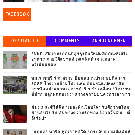
FACEBOOK
POPULAR 10
COMMENTS
ANNOUNCEMENT
SNNP เปิดเกมรุกต้นปีลุยธุรกิจใหม่ผลิตภัณฑ์เสริม
อาหาร ภายใต้แบรนด์ เจเล่ฟิตต์ เจาะตลาด
พรีเมียมแมส
พช.ราชบุรี ร่วมตรวจเยี่ยมสถานประกอบกิจการ
SCGP โรงงานบ้านโป่ง และเยี่ยมชมแปลงสาธิต
การน้อมนำแนวพระราชดำริ ฯ ขับเคลื่อน “โรงงาน
นี้มีรัก ปลูกผักกินเอง” สร้างความมั่นคงทางอาหาร
ช่อง 3 ส่งซีรีส์จีน "เพลงพิณโอบใจ" รับศักราชใหม่
ชวนลุ้นไปกับเส้นทางความรักของ โจวอวี๋หมิน - ตี๋
ลี่เร่อปา
“นฤมล” หารือ ทูตเกาหลีใต้ ยกระดับความสัมพันธ์