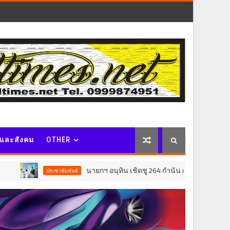
จและสังคม
OTHER
นายกฯ อนุทิน เชิดชู 264 กำนัน ผู้ใหญ่บ้านยอดเยี่ยม มอบแหนบท
ชาสัมพันธ์