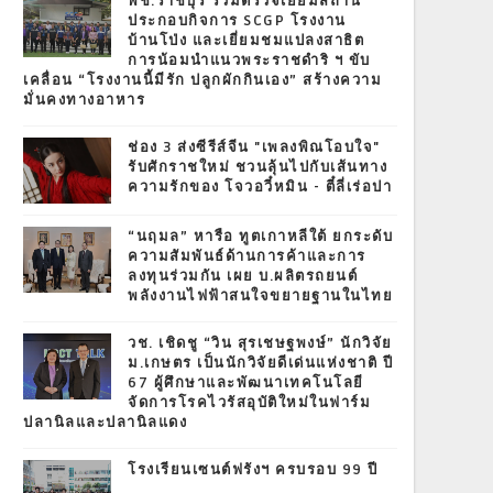
พช.ราชบุรี ร่วมตรวจเยี่ยมสถาน
ประกอบกิจการ SCGP โรงงาน
บ้านโป่ง และเยี่ยมชมแปลงสาธิต
การน้อมนำแนวพระราชดำริ ฯ ขับ
เคลื่อน “โรงงานนี้มีรัก ปลูกผักกินเอง” สร้างความ
มั่นคงทางอาหาร
ช่อง 3 ส่งซีรีส์จีน "เพลงพิณโอบใจ"
รับศักราชใหม่ ชวนลุ้นไปกับเส้นทาง
ความรักของ โจวอวี๋หมิน - ตี๋ลี่เร่อปา
“นฤมล” หารือ ทูตเกาหลีใต้ ยกระดับ
ความสัมพันธ์ด้านการค้าและการ
ลงทุนร่วมกัน เผย บ.ผลิตรถยนต์
พลังงานไฟฟ้าสนใจขยายฐานในไทย
วช. เชิดชู “วิน สุรเชษฐพงษ์” นักวิจัย
ม.เกษตร เป็นนักวิจัยดีเด่นแห่งชาติ ปี
67 ผู้ศึกษาและพัฒนาเทคโนโลยี
จัดการโรคไวรัสอุบัติใหม่ในฟาร์ม
ปลานิลและปลานิลแดง
โรงเรียนเซนต์ฟรังฯ ครบรอบ 99 ปี