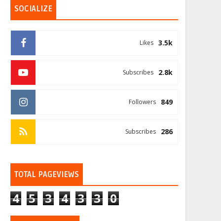
SOCIALIZE
3.5k
Likes
2.8k
Subscribes
849
Followers
286
Subscribes
TOTAL PAGEVIEWS
4
5
3
4
3
3
0