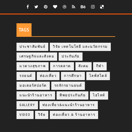
TAGS
ประชาสัมพันธ์
วิจัย เทคโนโลยี และนวัตกรรม
เศรษฐกิจและสังคม
ประกันภัย
แวดวงสุขภาพ
การตลาด
สังคม
กีฬา
รถยนต์
ท่องเที่ยว
การศึกษา
ไลฟ์สไตล์
มอเตอร์สปอร์ต
รถจักรยานยนต์
แนะนำร้านอาหาร
ทิพยประกันภัย
ไฮไลท์
GALLERY
ท่องเที่ยว&แนะนำร้านอาหาร
VIDEO
วิจัย
ท่องเที่ยว & ร้านอาหาร