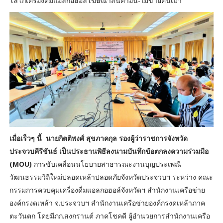
โลโก้เครื่องดื่มแอลกอฮอล์โฆษณาสินค้าอื่น-ไม่ขายคนเมา
เมื่อเร็วๆ นี้ นายกิตติพงศ์ สุขภาคกุล รองผู้ว่าราชการจังหวัด
ประจวบคีรีขันธ์ เป็นประธานพิธีลงนามบันทึกข้อตกลงความร่วมมือ
(MOU)
การขับเคลื่อนนโยบายสาธารณะงานบุญประเพณี
วัฒนธรรมวิถีใหม่ปลอดเหล้าปลอดภัยจังหวัดประจวบฯ ระหว่าง คณะ
กรรมการควบคุมเครื่องดื่มแอลกอฮอล์จังหวัดฯ สำนักงานเครือข่าย
องค์กรงดเหล้า จ.ประจวบฯ สำนักงานเครือข่ายองค์กรงดเหล้าภาค
ตะวันตก โดยมีภก.สงกรานต์ ภาคโชคดี ผู้อำนวยการสำนักงานเครือ