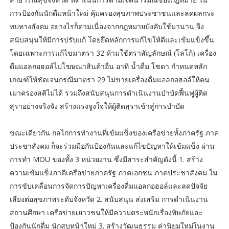
การป้องกันนักดื่มหน้าใหม่ คุ้มครองสุขภาพประชาชนและลดผลกระ
ทบทางสังคม อย่างไรก็ตามเนื่องจากกฎหมายบังคับใช้มานาน จึง
สนับสนุนให้มีการปรับแก้ โดยยึดหลักการแก้ไขให้ดีและเข้มแข็งขึ้น
โดยเฉพาะการแก้ไขมาตรา 32 ห้ามใช้ตราสัญลักษณ์ (โลโก้) เครื่อง
ดื่มแอลกอฮอล์ไปโฆษณาสินค้าอื่น อาทิ น้ำดื่ม โซดา กำหนดหลัก
เกณฑ์ให้ชัดเจนกรณีมาตรา 29 ไม่ขายเครื่องดื่มแอลกอฮอล์ให้คน
เมาครองสติไม่ได้ รวมถึงสนับสนุนการดำเนินงานบำบัดฟื้นฟูผู้ติด
สุราอย่างจริงจัง สร้างแรงจูงใจให้ผู้ติดสุราเข้าสู่การบำบัด
ขณะเดียวกัน กลไกการทำงานที่เข้มแข็งของเครือข่ายทั้งภาครัฐ ภาค
ประชาสังคม ก็จะร่วมมือกันป้องกันและแก้ไขปัญหาให้เข้มแข็ง ผ่าน
การทำ MOU ของทั้ง 3 หน่วยงาน ซึ่งมีสาระสำคัญดังนี้ 1. สร้าง
ความเข้มแข็งภาคีเครือข่ายภาครัฐ ภาคเอกชน ภาคประชาสังคม ใน
การขับเคลื่อนการจัดการปัญหาเครื่องดื่มแอลกอฮอล์และลดปัจจัย
เสี่ยงต่อสุขภาพระดับจังหวัด 2. สนับสนุน ส่งเสริม การดำเนินงาน
สถานศึกษา เครือข่ายเยาวชนให้มีความตระหนักเรื่องพิษภัยและ
ป้องกันนักดื่ม นักสูบหน้าใหม่ 3. สร้างวัฒนธรรม ค่านิยมใหม่ในงาน