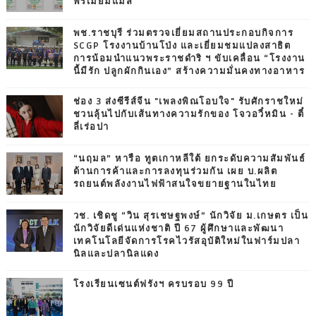
พรีเมียมแมส
พช.ราชบุรี ร่วมตรวจเยี่ยมสถานประกอบกิจการ
SCGP โรงงานบ้านโป่ง และเยี่ยมชมแปลงสาธิต
การน้อมนำแนวพระราชดำริ ฯ ขับเคลื่อน “โรงงาน
นี้มีรัก ปลูกผักกินเอง” สร้างความมั่นคงทางอาหาร
ช่อง 3 ส่งซีรีส์จีน "เพลงพิณโอบใจ" รับศักราชใหม่
ชวนลุ้นไปกับเส้นทางความรักของ โจวอวี๋หมิน - ตี๋
ลี่เร่อปา
“นฤมล” หารือ ทูตเกาหลีใต้ ยกระดับความสัมพันธ์
ด้านการค้าและการลงทุนร่วมกัน เผย บ.ผลิต
รถยนต์พลังงานไฟฟ้าสนใจขยายฐานในไทย
วช. เชิดชู “วิน สุรเชษฐพงษ์” นักวิจัย ม.เกษตร เป็น
นักวิจัยดีเด่นแห่งชาติ ปี 67 ผู้ศึกษาและพัฒนา
เทคโนโลยีจัดการโรคไวรัสอุบัติใหม่ในฟาร์มปลา
นิลและปลานิลแดง
โรงเรียนเซนต์ฟรังฯ ครบรอบ 99 ปี