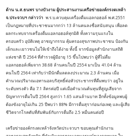
ด้าน น.ส.ธนพร บางบัวงาม ผู้ประสานงานเครือข่ายองค์กรงดเหล้า
จ.ประจวบฯ กล่าวว่า
พ.ร.บ.ควบคุมเครื่องดื่มแอลกอฮอล์ พ.ศ.2551
เป็นกฎหมายที่ประชาชนมากกว่า 13 ล้านคนลงชื่อสนับสนุน เพื่อลด
ผลกระทบจากเครื่องดื่มแอลกอฮอล์ทุกมิติ ทั้งความรุนแรงใน
ครอบครัว อุบัติเหตุ อาชญากรรม คุ้มครองสุขภาพประชาชน ป้องกัน
เด็กและเยาวชนไม่ให้เข้าถึงได้ง่าย ทั้งนี้ จากข้อมูลสำนักงานสถิติ
แห่งชาติ ปี 2564 ที่สำรวจผู้มีอายุ 15 ขึ้นไปพบว่า ผู้ที่ไม่ดื่ม
แอลกอฮอล์เพิ่มจาก 38.68 ล้านคนในปี 2554 มาเป็น 41.04 ล้าน
คนในปี 2564 เท่ากับว่ามีนักดื่มลดลงประมาณ 2.3 ล้านคน เมื่อ
คำนวณปริมาณเอทานอลบริสุทธิ์ต่อหัวประชากรที่ดื่มพบว่า อยู่ใน
ระดับทรงตัว คือ 7.1 ลิตรต่อปี แต่เมื่อคำนวณต้นทุนที่สูญเสียจาก
ปัญหาการดื่มในปี 2564 สูงกว่า 1.65 แสนล้านบาท อีกทั้งข้อมูลพบผู้
ต้องขังอายุไม่เกิน 25 ปีพบว่า 88% มีการดื่มสุราก่อนก่อเหตุ และผู้เสีย
ชีวิตจากโรคตับที่สัมพันธ์กับการดื่มถึง 2.5 หมื่นคนต่อปี
เครือข่ายองค์กรงดเหล้าจังหวัดประจวบฯ ขอบคุณสำนักงาน
สาธารณสุขจังหวัด ที่ดำเนินการตามเจตนารมณ์ของกฎหมาย ใน