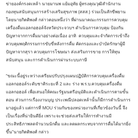
ข่ายองค์กรงดเหล้า นายมานพ แย้มอุทัย ผู้ทรงคุณวุฒิสำนักงาน
กองทุนสนับสนุนการสร้างเสริมสุขภาพ (สสส.) ร่วมเป็นสักขีพยาน
โดยนายกิตติพงศ์ กล่าวตอนหนึ่งว่า ที่ผ่านมาคณะกรรมการควบคุม
เครื่องดื่มแอลกอฮอล์จังหวัดประจวบฯ ดำเนินการควบคุม ป้องกัน
ปัญหาจากการดื่มมาอย่างต่อเนื่อง อาทิ ควบคุมและจำกัดการเข้าถึง
ควบคุมพฤติกรรมการขับขี่หลังการดื่ม คัดกรองและบำบัดรักษาผู้มี
ปัญหาจากสุรา ควบคุมการโฆษณา ส่งเสริมการขาย การให้ทุน
สนับสนุน และการดำเนินการผ่านระบบภาษี
“ขณะนี้อยู่ระหว่างเตรียมปรับปรุงแผนปฏิบัติการควบคุมเครื่องดื่ม
แอลกอฮอล์ระดับชาติระยะที่ 2 และ ร่าง พ.ร.บ.ควบคุมเครื่องดื่ม
แอลกอฮอล์ เพื่อเสนอให้คณะรัฐมนตรีอนุมัติและดำเนินการตามขั้น
ตอน ส่วนการเรื่องงานบุญ ประเพณีปลอดเหล้านั้นก็มีการดำเนินการ
มาอยู่แล้ว แต่การที่ MOU ร่วมกันของหน่วยงานที่เกี่ยวข้องวันนี้ จึง
เป็นเรื่องที่น่ายินดียิ่ง เพราะจะช่วยส่งเสริมให้การทำงานมี
ประสิทธิภาพลดจำนวนนักดื่ม และลดผลกระทบจากการดื่มได้มากยิ่ง
ขึ้น”นายกิตติพงศ์ กล่าว