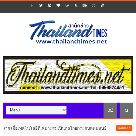
อเทคโนโลยีที่เหมาะสมเป็นกลไกยกระดับทุนมนุษย์
"ล่าม" ภา
ไลฟ์สไตล์