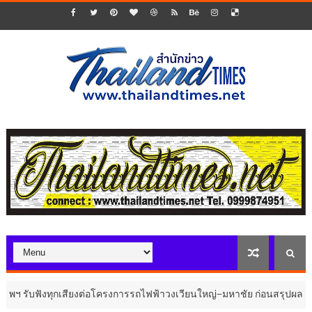
กเสียงต่อโครงการรถไฟฟ้าวงเวียนใหญ่–มหาชัย ก่อนสรุปผลการศึกษา
ประช