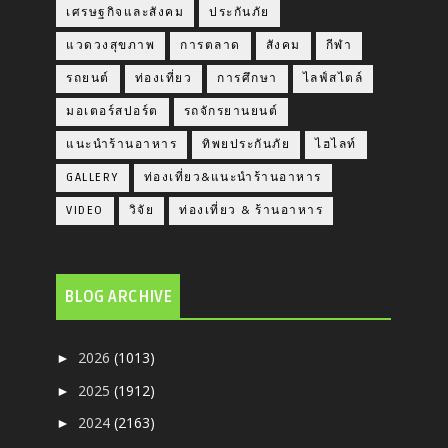
เศรษฐกิจและสังคม
ประกันภัย
แวดวงสุขภาพ
การตลาด
สังคม
กีฬา
รถยนต์
ท่องเที่ยว
การศึกษา
ไลฟ์สไตล์
มอเตอร์สปอร์ต
รถจักรยานยนต์
แนะนำร้านอาหาร
ทิพยประกันภัย
ไฮไลท์
GALLERY
ท่องเที่ยว&แนะนำร้านอาหาร
VIDEO
วิจัย
ท่องเที่ยว & ร้านอาหาร
BLOG ARCHIVE
2026
(1013)
►
2025
(1912)
►
2024
(2163)
►