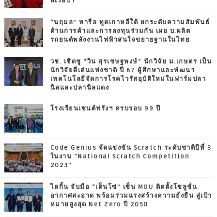
ลี่เร่อปา
“นฤมล” หารือ ทูตเกาหลีใต้ ยกระดับความสัมพันธ์
ด้านการค้าและการลงทุนร่วมกัน เผย บ.ผลิต
รถยนต์พลังงานไฟฟ้าสนใจขยายฐานในไทย
วช. เชิดชู “วิน สุรเชษฐพงษ์” นักวิจัย ม.เกษตร เป็น
นักวิจัยดีเด่นแห่งชาติ ปี 67 ผู้ศึกษาและพัฒนา
เทคโนโลยีจัดการโรคไวรัสอุบัติใหม่ในฟาร์มปลา
นิลและปลานิลแดง
โรงเรียนเซนต์ฟรังฯ ครบรอบ 99 ปี
Code Genius จัดแข่งขัน Scratch ระดับชาติปีที่ 3
ในงาน “National Scratch Competition
2023”
ไดกิ้น จับมือ “เด็นโซ่” เซ็น MOU ติดตั้งโซลูชั่น
อากาศสะอาด พร้อมร่วมแรงสร้างความยั่งยืน สู่เป้า
หมายสูงสุด Net Zero ปี 2050