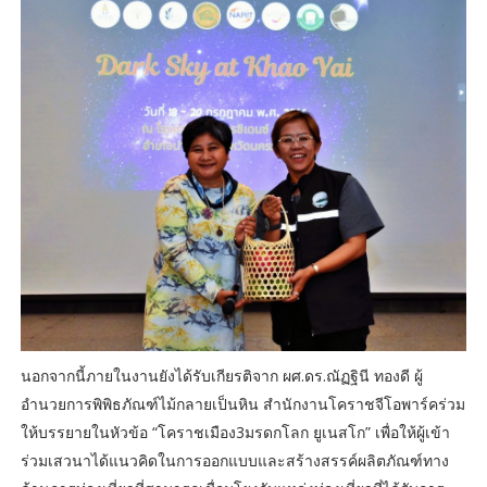
นอกจากนี้ภายในงานยังได้รับเกียรติจาก ผศ.ดร.ณัฏฐินี ทองดี ผู้
อำนวยการพิพิธภัณฑ์ไม้กลายเป็นหิน สำนักงานโคราชจีโอพาร์คร่วม
ให้บรรยายในหัวข้อ “โคราชเมือง3มรดกโลก ยูเนสโก” เพื่อให้ผู้เข้า
ร่วมเสวนาได้แนวคิดในการออกแบบและสร้างสรรค์ผลิตภัณฑ์ทาง