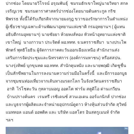
ปากช่อง โดยนายวิโรจน์ อรุณพันธุ์ ชมรมฮักเขาใหญ่นายวิทยา สกล
เจริญเวช ชมรมดาราศาสตร์ปากช่องโดยนายต้นตระกูล กริช
พิพรรธ ทั้งนี้ได้รับเกียรติจากนายมงกุฎ ขวาของรักษาการในตำแหน่ง
ผู้เชี่ยวชาญเฉพาะด้านพัฒนาอุทยานแห่งชาติ กรมอุทยานฯ ( ผู้แทน
อธิบดีกรมอุทยานฯ) นายชัยยา ห้วยหงส์ทอง หัวหน้าอุทยานแห่งชาติ
เขาใหญ่ นางภาวนา ประจิตต์ ผอ.ททท. จ.นครราชสีมา นางประไพ
พักตร์ พุทธิโยธิน ผู้จัดการภาคตะวันออกเฉียงเหนือ สำนักงานส่ง
เสริมการจัดประชุมและนิทรรศการ (องค์การมหาชน) หรือสสปน.
นางรุ่งทิพย์ บุกขุนทด ผอ.ททท. สำนักคุนหมิง และนายพฤฒิ เกิดชูชื่น
เป็นสักขีพยานในการลงนามความร่วมมือในครั้งนี้ และมีการออกบูธ
จากชุมชนท่องเที่ยวจากเส้นทางมรดกโลก ในจังหวัดนครราชสีมา
อาทิ ไร่โชตะวัน กุหลาบมอญ ออตโต ฟาร์ม สตูดิโอ ด่านเกวียน
บ้านปรางค์นคร เรนทรี เรซิเดนซ์ สวนเอเดน ออร์แกนิกส์ ปากช่อง
และบูธจากผู้ผลิตและจำหน่ายอุปกรณ์ดูดาว ห้างหุ้นส่วนจำกัด สุวิทย์
แมททอล แอนด์ ออพติค และ บริษัท แอสโตร อินสตรูเมนท์ จำกัด
ฯลฯ