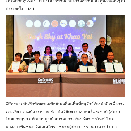
รถไฟสายคุนหมิง - ส.ป.ป.ลาวข้ามมายังภาคอีสานและภูมิภาคอื่นๆใน
ประเทศไทยฯลฯ
พิธีลงนามบันทึกข้อตกลงเพื่อขับเคลื่อนพื้นที่อนุรักษ์ท้องฟ้ามืดเพื่อการ
ท่องเที่ยว ร่วมกันระหว่าง สถาบันวิจัยดาราศาสตร์แห่งชาติ (สดร.)
โดยนายสุรชัย ท้วมสมบูรณ์ สมาคมการท่องเที่ยวเขาใหญ่ โดย
นางสาวพันชนะ วัฒนเสถียร ชมรมผู้ประการร้านอาหารอำเภอ