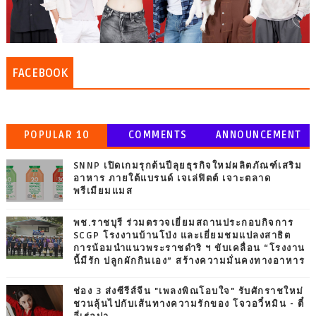
FACEBOOK
POPULAR 10
COMMENTS
ANNOUNCEMENT
SNNP เปิดเกมรุกต้นปีลุยธุรกิจใหม่ผลิตภัณฑ์เสริม
อาหาร ภายใต้แบรนด์ เจเล่ฟิตต์ เจาะตลาด
พรีเมียมแมส
พช.ราชบุรี ร่วมตรวจเยี่ยมสถานประกอบกิจการ
SCGP โรงงานบ้านโป่ง และเยี่ยมชมแปลงสาธิต
การน้อมนำแนวพระราชดำริ ฯ ขับเคลื่อน “โรงงาน
นี้มีรัก ปลูกผักกินเอง” สร้างความมั่นคงทางอาหาร
ช่อง 3 ส่งซีรีส์จีน "เพลงพิณโอบใจ" รับศักราชใหม่
ชวนลุ้นไปกับเส้นทางความรักของ โจวอวี๋หมิน - ตี๋