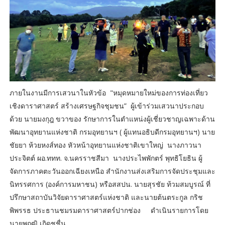
ภายในงานมีการเสวนาในหัวข้อ "หมุดหมายใหม่ของการท่องเที่ยว
เชิงดาราศาสตร์ สร้างเศรษฐกิจชุมชน” ผู้เข้าร่วมเสวนาประกอบ
ด้วย นายมงกุฎ ขวาของ รักษาการในตำแหน่งผู้เชี่ยวชาญเฉพาะด้าน
พัฒนาอุทยานแห่งชาติ กรมอุทยานฯ ( ผู้แทนอธิบดีกรมอุทยานฯ) นาย
ชัยยา ห้วยหงส์ทอง หัวหน้าอุทยานแห่งชาติเขาใหญ่ นางภาวนา
ประจิตต์ ผอ.ททท. จ.นครราชสีมา นางประไพพักตร์ พุทธิโยธิน ผู้
จัดการภาคตะวันออกเฉียงเหนือ สำนักงานส่งเสริมการจัดประชุมและ
นิทรรศการ (องค์การมหาชน) หรือสสปน. นายสุรชัย ท้วมสมบูรณ์ ที่
ปรึกษาสถาบันวิจัยดาราศาสตร์แห่งชาติ และนายต้นตระกูล กริช
พิพรรธ ประธานชมรมดาราศาสตร์ปากช่อง ดำเนินรายการโดย
นายพฤฒิ เกิดชูชื่น