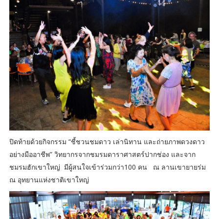
ปิดท้ายด้วยกิจกรรม “ชี้ชวนชมดาว เล่านิทาน และถ่ายภาพดวงดาว
อย่างมืออาชีพ” วิทยากรจากชมรมดาราศาสตร์ปากช่อง และจาก
ชมรมฮักเขาใหญ่ มีผู้สนใจเข้าร่วมกว่า100 คน ณ ลานเขายายร่ม
ณ อุทยานแห่งชาติเขาใหญ่