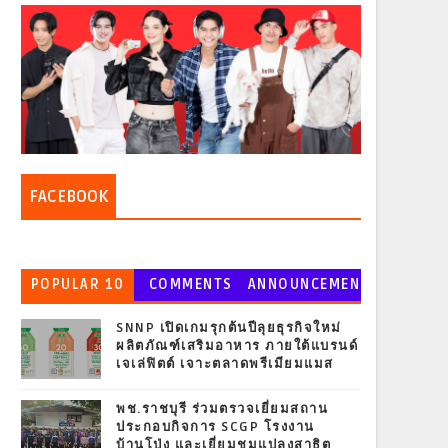
FACEBOOK
POPULAR 10
COMMENTS
ANNOUNCEMEN
T
SNNP เปิดเกมรุกต้นปีลุยธุรกิจใหม่
ผลิตภัณฑ์เสริมอาหาร ภายใต้แบรนด์
เจเล่ฟิตต์ เจาะตลาดพรีเมียมแมส
พช.ราชบุรี ร่วมตรวจเยี่ยมสถาน
ประกอบกิจการ SCGP โรงงาน
บ้านโป่ง และเยี่ยมชมแปลงสาธิต