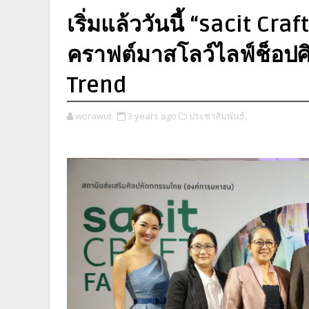
เริ่มแล้ววันนี้ “sacit Cr
คราฟต์มาสโลว์ไลฟ์ช็อปศ
Trend
worawut
3 years ago
ประชาสัมพันธ์,