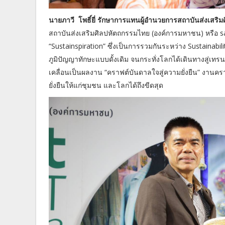
นายภาวี โพธิ์ยี่ รักษาการแทนผู้อำนวยการสถาบันส่งเสริ
สถาบันส่งเสริมศิลปหัตถกรรมไทย (องค์การมหาชน) หรือ sac
“Sustainspiration” ซึ่งเป็นการรวมกันระหว่าง Sustainabil
ภูมิปัญญาทักษะแบบดั้งเดิม จนกระทั่งโลกได้เดินทางสู่เทร
เคลื่อนเป็นผลงาน “คราฟต์บันดาลใจสู่ความยั่งยืน” งานคราฟต
ยั่งยืนให้แก่ชุมชน และโลกได้ถึงขีดสุด