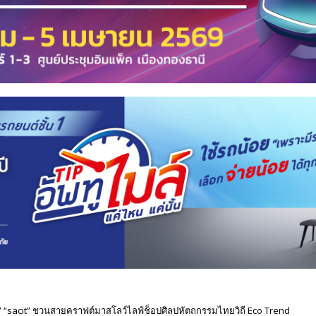
 2023” “sacit” ชวนสายคราฟต์มาสโลว์ไลฟ์ช็อปศิลปหัตถกรรมไทยวิถี Eco Trend