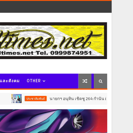
จและสังคม
OTHER
นายกฯ อนุทิน เชิดชู 264 กำนัน ผู้ใหญ่บ้านยอดเยี่ยม มอบแหนบท
ชาสัมพันธ์