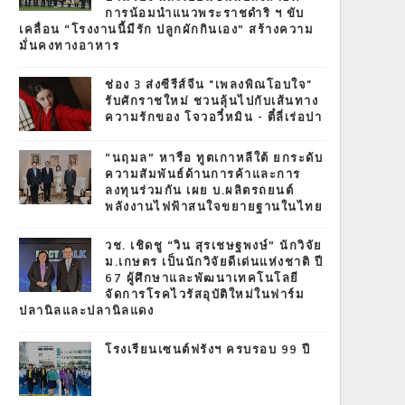
การน้อมนำแนวพระราชดำริ ฯ ขับ
เคลื่อน “โรงงานนี้มีรัก ปลูกผักกินเอง” สร้างความ
มั่นคงทางอาหาร
ช่อง 3 ส่งซีรีส์จีน "เพลงพิณโอบใจ"
รับศักราชใหม่ ชวนลุ้นไปกับเส้นทาง
ความรักของ โจวอวี๋หมิน - ตี๋ลี่เร่อปา
“นฤมล” หารือ ทูตเกาหลีใต้ ยกระดับ
ความสัมพันธ์ด้านการค้าและการ
ลงทุนร่วมกัน เผย บ.ผลิตรถยนต์
พลังงานไฟฟ้าสนใจขยายฐานในไทย
วช. เชิดชู “วิน สุรเชษฐพงษ์” นักวิจัย
ม.เกษตร เป็นนักวิจัยดีเด่นแห่งชาติ ปี
67 ผู้ศึกษาและพัฒนาเทคโนโลยี
จัดการโรคไวรัสอุบัติใหม่ในฟาร์ม
ปลานิลและปลานิลแดง
โรงเรียนเซนต์ฟรังฯ ครบรอบ 99 ปี