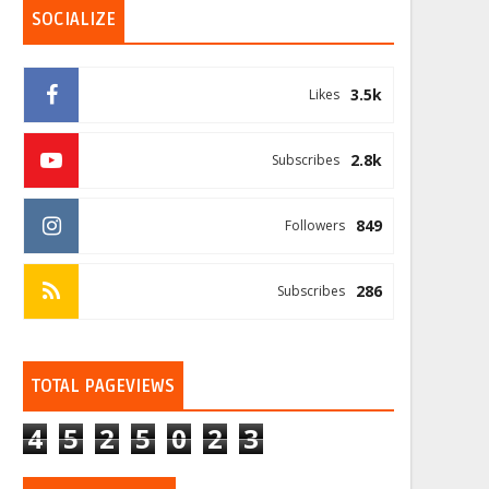
SOCIALIZE
3.5k
Likes
2.8k
Subscribes
849
Followers
286
Subscribes
TOTAL PAGEVIEWS
4
5
2
5
0
2
3