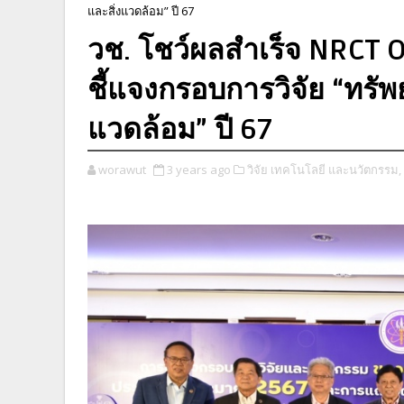
และสิ่งแวดล้อม” ปี 67
วช. โชว์ผลสำเร็จ NRCT 
ชี้แจงกรอบการวิจัย “ทรั
แวดล้อม” ปี 67
worawut
3 years ago
วิจัย เทคโนโลยี และนวัตกรรม,