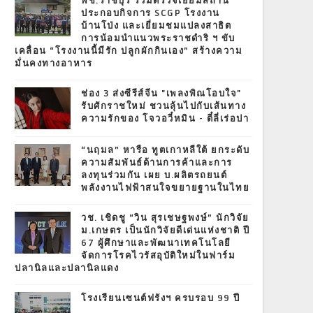
พช.ราชบุรี ร่วมตรวจเยี่ยมสถาน
ประกอบกิจการ SCGP โรงงาน
บ้านโป่ง และเยี่ยมชมแปลงสาธิต
การน้อมนำแนวพระราชดำริ ฯ ขับ
เคลื่อน “โรงงานนี้มีรัก ปลูกผักกินเอง” สร้างความ
มั่นคงทางอาหาร
ช่อง 3 ส่งซีรีส์จีน "เพลงพิณโอบใจ"
รับศักราชใหม่ ชวนลุ้นไปกับเส้นทาง
ความรักของ โจวอวี๋หมิน - ตี๋ลี่เร่อปา
“นฤมล” หารือ ทูตเกาหลีใต้ ยกระดับ
ความสัมพันธ์ด้านการค้าและการ
ลงทุนร่วมกัน เผย บ.ผลิตรถยนต์
พลังงานไฟฟ้าสนใจขยายฐานในไทย
วช. เชิดชู “วิน สุรเชษฐพงษ์” นักวิจัย
ม.เกษตร เป็นนักวิจัยดีเด่นแห่งชาติ ปี
67 ผู้ศึกษาและพัฒนาเทคโนโลยี
จัดการโรคไวรัสอุบัติใหม่ในฟาร์ม
ปลานิลและปลานิลแดง
โรงเรียนเซนต์ฟรังฯ ครบรอบ 99 ปี