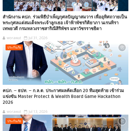
สำนักงาน คปภ. ร่วมพิธีบำเพ็ญกุศลปัญญาสมวาร เพื่ออุทิศถวายเป็น
พระกุศลแด่สมเด็จพระเจ้าลูกเธอ เจ้าฟ้าพัชรกิติยาภา นเรนทิรา
เทพยวดี กรมหลวงราชสาริณีสิริพัชร มหาวัชรราชธิดา
worawut
Jul 31, 2026
ประกันภัย
คปภ. – ธปท. – ก.ล.ต. ประกาศผลคัดเลือก 20 ทีมสุดท้าย เข้าร่วม
แข่งขัน Master Protect & Wealth Board Game Hackathon
2026
worawut
Jul 13, 2026
ประกันภัย