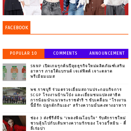
FACEBOOK
POPULAR 10
COMMENTS
ANNOUNCEMENT
SNNP เปิดเกมรุกต้นปีลุยธุรกิจใหม่ผลิตภัณฑ์เสริม
อาหาร ภายใต้แบรนด์ เจเล่ฟิตต์ เจาะตลาด
พรีเมียมแมส
พช.ราชบุรี ร่วมตรวจเยี่ยมสถานประกอบกิจการ
SCGP โรงงานบ้านโป่ง และเยี่ยมชมแปลงสาธิต
การน้อมนำแนวพระราชดำริ ฯ ขับเคลื่อน “โรงงาน
นี้มีรัก ปลูกผักกินเอง” สร้างความมั่นคงทางอาหาร
ช่อง 3 ส่งซีรีส์จีน "เพลงพิณโอบใจ" รับศักราชใหม่
ชวนลุ้นไปกับเส้นทางความรักของ โจวอวี๋หมิน - ตี๋
ลี่เร่อปา