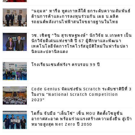
“นฤมล” หารือ ทูตเกาหลีใต้ ยกระดับความสัมพันธ์
ด้านการค้าและการลงทุนร่วมกัน เผย บ.ผลิต
รถยนต์พลังงานไฟฟ้าสนใจขยายฐานในไทย
วช. เชิดชู “วิน สุรเชษฐพงษ์” นักวิจัย ม.เกษตร เป็น
นักวิจัยดีเด่นแห่งชาติ ปี 67 ผู้ศึกษาและพัฒนา
เทคโนโลยีจัดการโรคไวรัสอุบัติใหม่ในฟาร์มปลา
นิลและปลานิลแดง
โรงเรียนเซนต์ฟรังฯ ครบรอบ 99 ปี
Code Genius จัดแข่งขัน Scratch ระดับชาติปีที่ 3
ในงาน “National Scratch Competition
2023”
ไดกิ้น จับมือ “เด็นโซ่” เซ็น MOU ติดตั้งโซลูชั่น
อากาศสะอาด พร้อมร่วมแรงสร้างความยั่งยืน สู่เป้า
หมายสูงสุด Net Zero ปี 2050