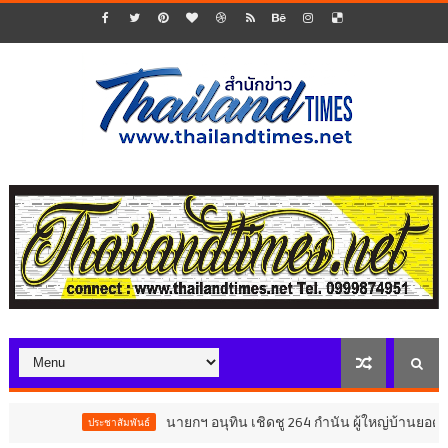
นายกฯ อนุทิน เชิดชู 264 กำนัน ผู้ใหญ่บ้านยอดเยี่ยม
ประชาสัมพันธ์