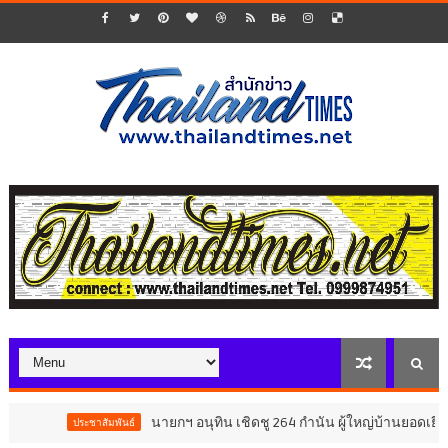
นายกฯ อนุทิน เชิดชู 264 กำนัน ผู้ใหญ่บ้านยอดเยี่ยม มอบแห
ประชาสัมพันธ์