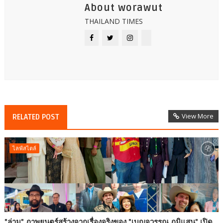
About worawut
THAILAND TIMES
View More
RELATED POST
ไลฟ์สไตล์
"ล่าม" ภาพยนตร์สร้างจากเรื่องจริงของ "เบญจวรรณ ภูมิแสน" เปิด