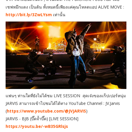
เชฟหมึกแดง เป็นต้น ทั้งหมดนี้เพียงแค่คุณโหลดแอป ALIVE MOVE :
http://bit.ly/3ZwLYsm
เท่านั้น
แฟนๆ ท่านใดที่ยังไม่ได้ชม LIVE SESSION สุดเจ๋งของแร็ปเปอร์หนุ่ม
JARVIS สามารถเข้าไปชมได้ได้ทาง YouTube Channel : JV.Jarvis
(
https://www.youtube.com/@JVJARVIS
)
JARVIS - BJB (บึ๊ดจ้ำบึ๊ด) [LIVE SESSION]
https://youtu.be/-wB35GRlsjs