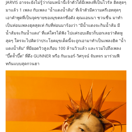
JARVIS อาจจะยังไม่รู้ว่าก่อนหน้านี้เจ้าตัวได้มีเพลงที่เป็นไวรัล ฮิตสุดๆ
มาแล้ว 1 เพลง กับเพลง “น้ำแดงน้ำส้ม” ที่เจ้าตัวมีความครีเอทสุดๆ
เอาคำพูดที่เป็นจุดขายของมุขตลกชื่อดัง คุณแอนนา ชวนชื่น มาทำ
เป็นท่อนเพลงฮุคสุดเท่ กับที่ท่อนมาร้องว่า “มีน้ำแดงจะกินน้ำส้ม มี
น้ำส้มจะกินน้ำแดง” ที่แค่ใครได้ฟัง ไปแค่รอบเดียวก็บอกเลยว่าติดหู
สุดๆ ใครจะไปคิดว่าประโยคมุขเด็ดนี้จะถูกเอามาทำเป็นเพลงฮิต “น้ำ
แดงน้ำส้ม” ที่มียอดวิวสูงเกือบ 100 ล้านวิวแล้ว และรวมไปถึงเพลง
“บึ้ดจ้ำบึ้ด” ที่ดึง GUNNER หรือ กันเนอร์-วิศรุจน์ จันทจร มาร่วมฟี
ทกันแบบสุดกวนฮา