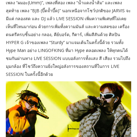
เพลง “ผมอะ(Umm)”, เพลงที่สอง เพลง “น้ำแดงน้ำส้ม” และเพลง
สุดท้าย เพลง “BJB (บึ้ดจ้ำบึ้ด)” นอกเหนือจากโชว์ปกติของ JARVIS จะ
มีแค่ กลองสด และ DJ แล้ว LIVE SESSION เพิ่มความพิเศษที่ไม่เคย
เห็นที่ไหนมาก่อน ด้วยการเพิ่มทั้งความมันส์ และความสดของ เครื่อง
ดนตรีครบชิ้นอย่าง กลอง, คีย์บอร์ด, กีตาร์, เพิ่มสีสันด้วย ศิลปิน
HYPER G เจ้าของเพลง “Sturdy” มาแจมเต้นในครั้งนี้ด้วย รวมทั้ง
Hype Man อย่าง LINGOFKING ที่มา Hype ตลอดเพลง ให้ทุกคนได้
ชมกันผ่านทาง LIVE SESSION แบบอลังการทั้งแสง สี เสียง รวมไปถึง
มุมกล้อง ที่โชว์ถึงความยิ่งใหญ่อลังการของสถานที่ในการ LIVE
SESSION ในครั้งนี้อีกด้วย