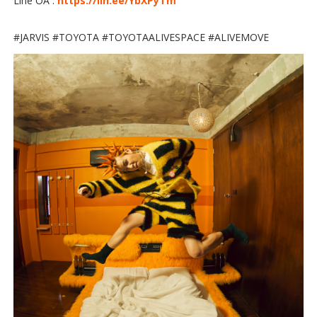
Line OA :
https://lin.ee/YbXPyTm
#JARVIS #TOYOTA #TOYOTAALIVESPACE #ALIVEMOVE