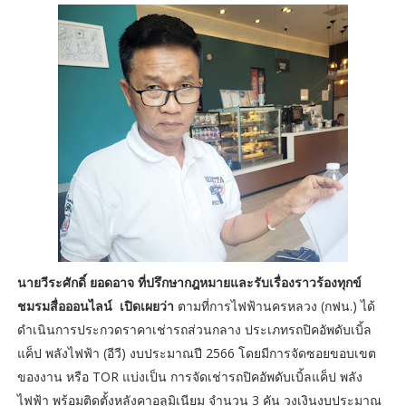
นายวีระศักดิ์ ยอดอาจ ที่ปรึกษากฎหมายและรับเรื่องราวร้องทุกข์
ชมรมสื่อออนไลน์ เปิดเผยว่า
ตามที่การไฟฟ้านครหลวง (กฟน.) ได้
ดำเนินการประกวดราคาเช่ารถส่วนกลาง ประเภทรถปิคอัพดับเบิ้ล
แค็ป พลังไฟฟ้า (อีวี) งบประมาณปี 2566 โดยมีการจัดซอยขอบเขต
ของงาน หรือ TOR แบ่งเป็น การจัดเช่ารถปิคอัพดับเบิ้ลแค็ป พลัง
ไฟฟ้า พร้อมติดตั้งหลังคาอลูมิเนียม จำนวน 3 คัน วงเงินงบประมาณ