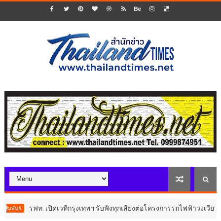
รฟท. เปิดเวทีกรุงเทพฯ รับฟังทุกเสียงต่อโครงการรถไฟฟ้าวงเวียนใหญ่–ม