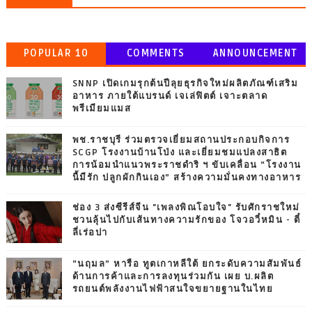
POPULAR 10
COMMENTS
ANNOUNCEMENT
SNNP เปิดเกมรุกต้นปีลุยธุรกิจใหม่ผลิตภัณฑ์เสริม
อาหาร ภายใต้แบรนด์ เจเล่ฟิตต์ เจาะตลาด
พรีเมียมแมส
พช.ราชบุรี ร่วมตรวจเยี่ยมสถานประกอบกิจการ
SCGP โรงงานบ้านโป่ง และเยี่ยมชมแปลงสาธิต
การน้อมนำแนวพระราชดำริ ฯ ขับเคลื่อน “โรงงาน
นี้มีรัก ปลูกผักกินเอง” สร้างความมั่นคงทางอาหาร
ช่อง 3 ส่งซีรีส์จีน "เพลงพิณโอบใจ" รับศักราชใหม่
ชวนลุ้นไปกับเส้นทางความรักของ โจวอวี๋หมิน - ตี๋
ลี่เร่อปา
“นฤมล” หารือ ทูตเกาหลีใต้ ยกระดับความสัมพันธ์
ด้านการค้าและการลงทุนร่วมกัน เผย บ.ผลิต
รถยนต์พลังงานไฟฟ้าสนใจขยายฐานในไทย