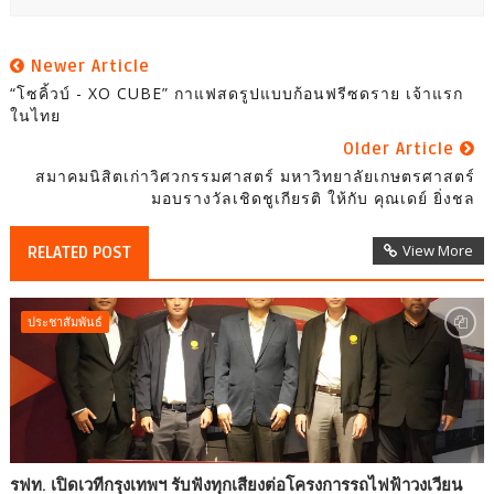
Newer Article
“โซคิ้วบ์ - XO CUBE” กาแฟสดรูปแบบก้อนฟรีซดราย เจ้าแรก
ในไทย
Older Article
สมาคมนิสิตเก่าวิศวกรรมศาสตร์ มหาวิทยาลัยเกษตรศาสตร์
มอบรางวัลเชิดชูเกียรติ ให้กับ คุณเดย์ ยิ่งชล
View More
RELATED POST
ประชาสัมพันธ์
รฟท. เปิดเวทีกรุงเทพฯ รับฟังทุกเสียงต่อโครงการรถไฟฟ้าวงเวียน