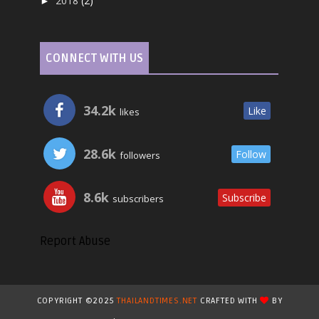
2018
(2)
►
CONNECT WITH US
34.2k
Like
likes
28.6k
Follow
followers
8.6k
Subscribe
subscribers
Report Abuse
COPYRIGHT ©2025
THAILANDTIMES.NET
CRAFTED WITH
BY