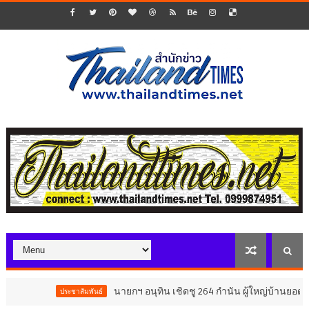
นายกฯ อนุทิน เชิดชู 264 กำนัน ผู้ใหญ่บ้านยอดเยี่ยม มอ
ประชาสัมพันธ์