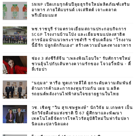
SNNP เปิดเกมรุกต้นปีลุยธุรกิจใหม่ผลิตภัณฑ์เสริม
อาหาร ภายใต้แบรนด์ เจเล่ฟิตต์ เจาะตลาด
พรีเมียมแมส
พช.ราชบุรี ร่วมตรวจเยี่ยมสถานประกอบกิจการ
SCGP โรงงานบ้านโป่ง และเยี่ยมชมแปลงสาธิต
การน้อมนำแนวพระราชดำริ ฯ ขับเคลื่อน “โรงงาน
นี้มีรัก ปลูกผักกินเอง” สร้างความมั่นคงทางอาหาร
ช่อง 3 ส่งซีรีส์จีน "เพลงพิณโอบใจ" รับศักราชใหม่
ชวนลุ้นไปกับเส้นทางความรักของ โจวอวี๋หมิน - ตี๋
ลี่เร่อปา
“นฤมล” หารือ ทูตเกาหลีใต้ ยกระดับความสัมพันธ์
ด้านการค้าและการลงทุนร่วมกัน เผย บ.ผลิต
รถยนต์พลังงานไฟฟ้าสนใจขยายฐานในไทย
วช. เชิดชู “วิน สุรเชษฐพงษ์” นักวิจัย ม.เกษตร เป็น
นักวิจัยดีเด่นแห่งชาติ ปี 67 ผู้ศึกษาและพัฒนา
เทคโนโลยีจัดการโรคไวรัสอุบัติใหม่ในฟาร์มปลา
นิลและปลานิลแดง