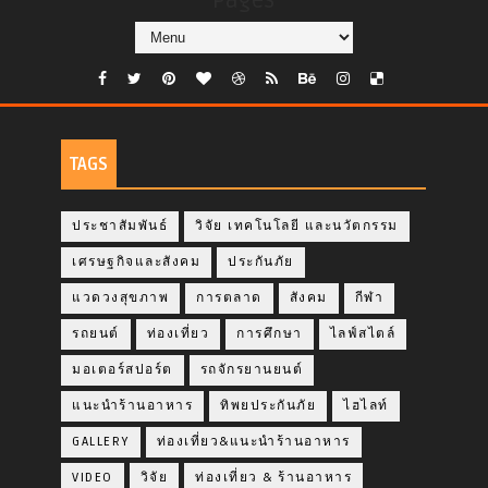
Pages
TAGS
ประชาสัมพันธ์
วิจัย เทคโนโลยี และนวัตกรรม
เศรษฐกิจและสังคม
ประกันภัย
แวดวงสุขภาพ
การตลาด
สังคม
กีฬา
รถยนต์
ท่องเที่ยว
การศึกษา
ไลฟ์สไตล์
มอเตอร์สปอร์ต
รถจักรยานยนต์
แนะนำร้านอาหาร
ทิพยประกันภัย
ไฮไลท์
GALLERY
ท่องเที่ยว&แนะนำร้านอาหาร
VIDEO
วิจัย
ท่องเที่ยว & ร้านอาหาร