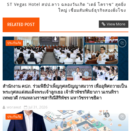
ST Vegas Hotel สปป.ลาว ฉลองวันเกิด "เดย์ โคราช" สุดยิ่ง
ใหญ่ เชื่อมสัมพันธ์ธุรกิจสองฝั่งโขง
View More
RELATED POST
ประกันภัย
สำนักงาน คปภ. ร่วมพิธีบำเพ็ญกุศลปัญญาสมวาร เพื่ออุทิศถวายเป็น
พระกุศลแด่สมเด็จพระเจ้าลูกเธอ เจ้าฟ้าพัชรกิติยาภา นเรนทิรา
เทพยวดี กรมหลวงราชสาริณีสิริพัชร มหาวัชรราชธิดา
worawut
Jul 31, 2026
ประกันภัย